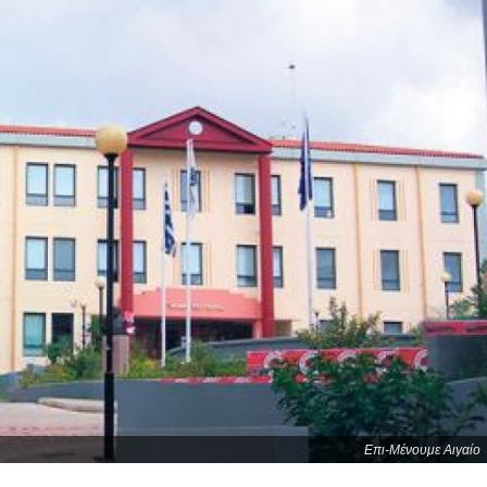
Επι-Μένουμε Αιγαίο