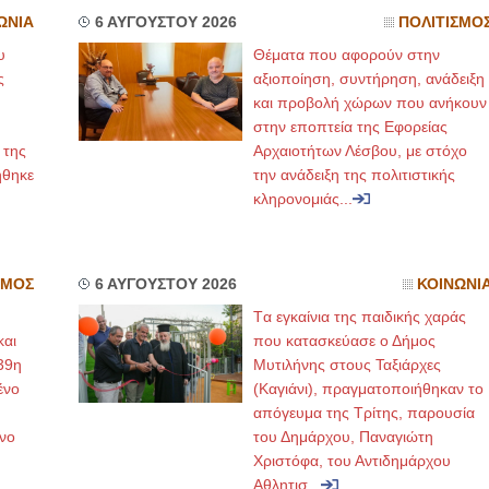
ΩΝΙΑ
6 ΑΥΓΟΥΣΤΟΥ 2026
ΠΟΛΙΤΙΣΜΟ
υ
Θέματα που αφορούν στην
ς
αξιοποίηση, συντήρηση, ανάδειξη
και προβολή χώρων που ανήκουν
στην εποπτεία της Εφορείας
 της
Αρχαιοτήτων Λέσβου, με στόχο
ήθηκε
την ανάδειξη της πολιτιστικής
κληρονομιάς...
ΣΜΟΣ
6 ΑΥΓΟΥΣΤΟΥ 2026
ΚΟΙΝΩΝΙ
Tα εγκαίνια της παιδικής χαράς
και
που κατασκεύασε ο Δήμος
39η
Μυτιλήνης στους Ταξιάρχες
ένο
(Καγιάνι), πραγματοποιήθηκαν το
απόγευμα της Τρίτης, παρουσία
νο
του Δημάρχου, Παναγιώτη
Χριστόφα, του Αντιδημάρχου
Αθλητισ...