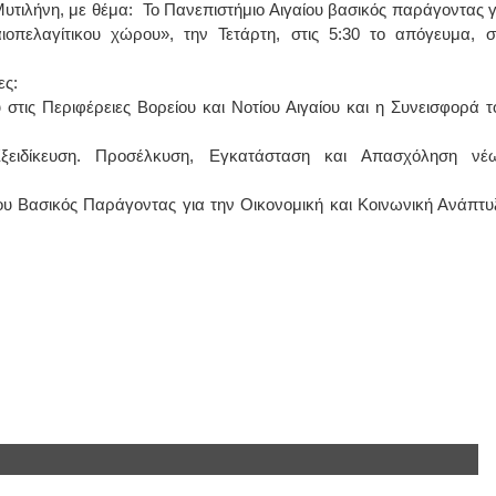
Μυτιλήνη, με θέμα: Το Πανεπιστήμιο Αιγαίου βασικός παράγοντας γ
ιοπελαγίτικου χώρου», την Τετάρτη, στις 5:30 το απόγευμα, σ
ΙΩΑΝΝΗΣ Α. ΜΑΛΛΙΑΣ
ες:
ΧΕΙΡΟΥΡΓΟΣ
ΟΦΘΑΛΜΙΑΤΡΟΣ
στις Περιφέρειες Βορείου και Νοτίου Αιγαίου και η Συνεισφορά τ
Διδάκτωρ Ιατρικής Σχολής
Πανεπιστημίου Αθηνών
Καλλιπόλεως 3,Νέα Σμύρνη,
 Εξειδίκευση. Προσέλκυση, Εγκατάσταση και Απασχόληση νέ
τηλ:210-9320215
Καβέτσου 10, Μυτιλήνη, τηλ:
2251038065
ίου Βασικός Παράγοντας για την Οικονομική και Κοινωνική Ανάπτυ
Χειρουργός Ωτορινολαρυγγολόγος
Έλενα Μπούμπα
Στρατιωτικός Ιατρός
Διδ.Παν.Αθηνών
Διπλωματούχος Ευρ.Ακαδημίας
Πάρνηθας 95-97 Αχαρναί
2102467085 & 6938502258
email- elenboumpa@gmail.com