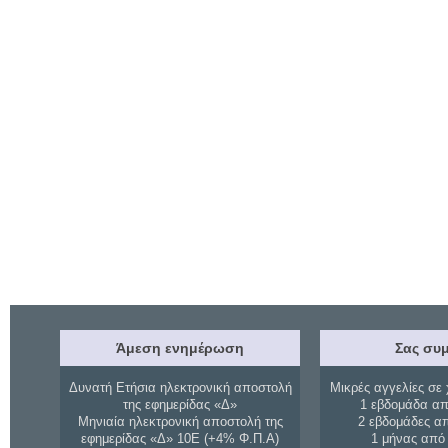
Άμεση ενημέρωση
Σας συμ
Δυνατή Ετήσια ηλεκτρονική αποστολή
Μικρές αγγελίες σε 
της εφημερίδας «Δ»
1 εβδομάδα απ
Μηνιαία ηλεκτρονική αποστολή της
2 εβδομάδες α
εφημερίδας «Δ» 10Ε (+4% Φ.Π.Α)
1 μήνας από