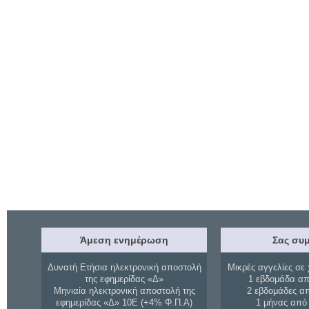
Άμεση ενημέρωση
Σας συμ
Δυνατή Ετήσια ηλεκτρονική αποστολή
Μικρές αγγελίες σε 
της εφημερίδας «Δ»
1 εβδομάδα απ
Μηνιαία ηλεκτρονική αποστολή της
2 εβδομάδες α
εφημερίδας «Δ» 10Ε (+4% Φ.Π.Α)
1 μήνας από