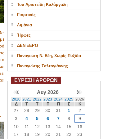
Του Αριστείδη Καλάργαλη
Γιορτινός
Λιμάνια
5-
Ήρωες
με
ΔΕΝ ΞΕΡΩ
ού
ας
Παναγιώτη Ν. Βέη, Χωρίς Πυξίδα
το
Παναγιώτης Σαλτογιάννης
αι
εί
ΕΥΡΕΣΗ ΑΡΘΡΩΝ
αι
Αυγ 2026
2020
2021
2022
2023
2024
2025
2026
Δ
Τ
Τ
Π
Π
Σ
Κ
27
28
29
30
31
1
2
Α
3
4
5
6
7
8
9
10
11
12
13
14
15
16
17
18
19
20
21
22
23