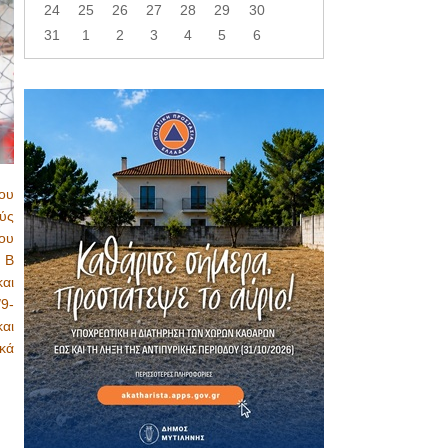
24
25
26
27
28
29
30
31
1
2
3
4
5
6
ου
ύς
ου
 Β
αι
9-
αι
κά