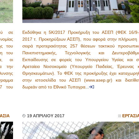
ού σε
Εκδόθηκε η 5Κ/2017 Προκήρυξη του ΑΣΕΠ (ΦΕΚ 16/9-
ονομίας
2017 τ. Προκηρύξεων ΑΣΕΠ), που αφορά στην πλήρωση 
ης του
σειρά προτεραιότητας 257 θέσεων τακτικού προσωπικ
ση του
Πανεπιστημιακής, Τεχνολογικής και Δευτεροβάθμι
α, οι
Εκπαίδευσης σε φορείς του Υπουργείου Υγείας και σ
α την
Αρεταίειο Νοσοκομείο (Υπουργείο Παιδείας, Έρευνας κ
θυνσης
Θρησκευμάτων). Το ΦΕΚ της προκήρυξης έχει καταχωρηθ
ραμμα
στην ιστοσελίδα του ΑΣΕΠ (www.asep.gr) και διατίθετ
17 του
δωρεάν από το Εθνικό Τυπογρα
...
ΑΣΙΑ
19 ΑΠΡΙΛΙΟΥ 2017
ΕΡΓΑΣΙ