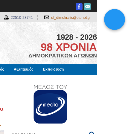
22510-28741
ef_dimokratis@otenet.gr
1928 - 2026
98 ΧΡΟΝΙΑ
ΔΗΜΟΚΡΑΤΙΚΩΝ ΑΓΩΝΩΝ
μός
Αθλητισμός
Εκπαίδευση
ια
Α