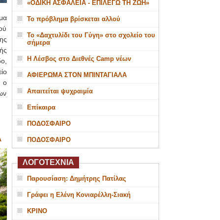
«ΟΔΙΚΗ ΑΣΦΑΛΕΙΑ - ΕΠΙΛΕΓΩ ΤΗ ΖΩΗ»
μα
Το πρόβλημα βρίσκεται αλλού
ού
Το «Δαχτυλίδι του Γύγη» στο σχολείο του
ης
σήμερα
ής
Η Λέσβος στο Διεθνές Camp νέων
ο,
ίο
ΑΦΙΕΡΩΜΑ ΣΤΟΝ ΜΠΙΝΤΑΓΙΑΛΑ
 ο
Απαιτείται ψυχραιμία
ων
Επίκαιρα
ΠΟΔΟΣΦΑΙΡΟ
Α
ΠΟΔΟΣΦΑΙΡΟ
ΛΟΓΟΤΕΧΝΙΑ
Παρουσίαση: Δημήτρης Πατίλας
Γράφει η Ελένη Κονιαρέλλη-Σιακή
ΚΡΙΝΟ