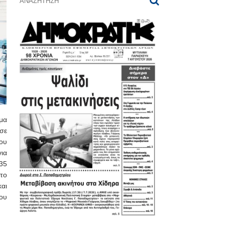
μα
σε
ου
για
35
το
αι
ου