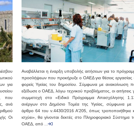
Λέσβου
Αναβάλλεται η έναρξη υποβολής αιτήσεων για το πρόγραμ
ωτικού
προσλήψεων που προκήρυξε ο ΟΑΕΔ για θέσεις εργασίας 
ων για
φορείς Υγείας του δημοσίου. Σύμφωνα με ανακοίνωση π
υσείου
εξέδωσε ο ΟΑΕΔ, λόγω τεχνικού προβλήματος, οι αιτήσεις 
υ, που
συμμετοχή στο «Ειδικό Πρόγραμμα Απασχόλησης 1.1
ς, ανά
ανέργων στο Δημόσιο Τομέα της Υγείας, σύμφωνα με 
αριθμού
άρθρο 64 του ν.4430/2016 Α'205, όπως τροποποιήθηκε κ
χής Οι
ισχύει», θα γίνονται δεκτές στο Πληροφοριακό Σύστημα τ
ΟΑΕΔ, από ...