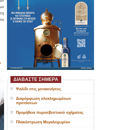
ών
ων
τη
το
Α
ΔΙΑΒΑΣΤΕ ΣΗΜΕΡΑ
Ψαλίδι στις μετακινήσεις
Διαμόρφωση ολοκληρωμένων
προτάσεων
Προμήθεια πυροσβεστικού οχήματος
Πλακόστρωση Μεγαλοχωρίου