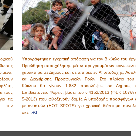
οχικού
Υπογράφτηκε η εγκριτική απόφαση για τον Β κύκλο του έργ
σθωσης
Προώθηση απασχόλησης μέσω προγραμμάτων κοινωφελο
ιμένα,
χαρακτήρα σε Δήμους και σε υπηρεσίες A' υποδοχής, Ασύλ
 φέρουν
και Διαχείρισης Προσφυγικών Ροών. Στο πλαίσιο του
ρλέτη,
Κύκλου θα γίνουν 1.882 προσλήψεις σε Δήμους κ
α τους
Επιβλέποντες Φορείς, βάσει του ν.4152/2013 (ΦΕΚ 107/Α /
ια τις
5-2013) που φιλοξενούν δομές Α υποδοχής προσφύγων κ
ή την
μεταναστών (HOT SPOTS) για χρονικό διάστημα συνολι
οκτ
...