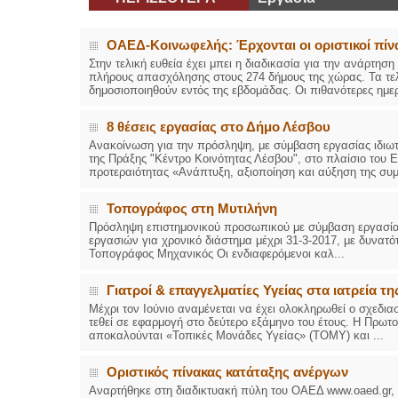
ΟΑΕΔ-Κοινωφελής: Έρχονται οι οριστικοί πίν
Στην τελική ευθεία έχει μπει η διαδικασία για την ανάρτησ
πλήρους απασχόλησης στους 274 δήμους της χώρας. Τα τελι
δημοσιοποιηθούν εντός της εβδομάδας. Οι πιθανότερες ημερο
8 θέσεις εργασίας στο Δήμο Λέσβου
Ανακοίνωση για την πρόσληψη, με σύμβαση εργασίας ιδιωτ
της Πράξης "Κέντρο Κοινότητας Λέσβου", στο πλαίσιο του 
προτεραιότητας «Ανάπτυξη, αξιοποίηση και αύξηση της συμ
Τοπογράφος στη Μυτιλήνη
Πρόσληψη επιστημονικού προσωπικού με σύμβαση εργασίας 
εργασιών για χρονικό διάστημα μέχρι 31-3-2017, με δυνατ
Τοπογράφος Μηχανικός Οι ενδιαφερόμενοι καλ...
Γιατροί & επαγγελματίες Υγείας στα ιατρεία τη
Μέχρι τον Ιούνιο αναμένεται να έχει ολοκληρωθεί ο σχεδια
τεθεί σε εφαρμογή στο δεύτερο εξάμηνο του έτους. Η Πρωτο
αποκαλούνται «Τοπικές Μονάδες Υγείας» (ΤΟΜΥ) και ...
Οριστικός πίνακας κατάταξης ανέργων
Αναρτήθηκε στη διαδικτυακή πύλη του ΟΑΕΔ www.oaed.gr,