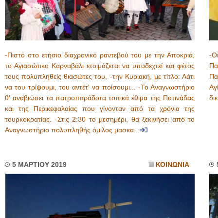
-Πιστό στο ετήσιο διαχρονικό ραντεβού του με την Αποκριά,
-Ο
το Αγιασώτικο Καρναβάλι ετοιμάζεται να υποδεχτεί και φέτος
Πα
τους πολυπληθείς θιασώτες του, -την Κυριακή, με τίτλο: Λάτι
Πα
να του τρίψουμι, του αντέτ' να ποίσουμι... -Το Αναγνωστήριο
Αγ
θ' αναβιώσει τα πατροπαράδοτα τοπικά έθιμα της Πατινάδας
δι
και της Περικεφαλαίας που γίνονταν από τα χρόνια της
τουρκοκρατίας. -Στις 2:30 το μεσημέρι, θα ξεκινήσει από το
Αναγνωστήριο πολυπληθής όμιλος μασκα
...
5 ΜΑΡΤΙΟΥ 2019
ΚΟΙΝΩΝΙΑ