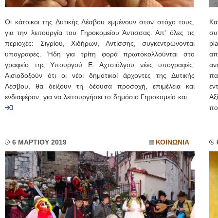
Οι κάτοικοι της Δυτικής Λέσβου εμμένουν στον στόχο τους,
Κα
για την λειτουργία του Γηροκομείου Άντισσας. Απ' όλες τις
συ
περιοχές: Σιγρίου, Χιδήρων, Αντίσσης, συγκεντρώνονται
pl
υπογραφές. Ήδη για τρίτη φορά πρωτοκολλούνται στο
απ
γραφείο της Υπουργού Ε. Αχτσιόλγου νέες υπογραφές.
αν
Αισιοδοξούν ότι οι νέοι δημοτικοί άρχοντες της Δυτικής
πα
Λέσβου, θα δείξουν τη δέουσα προσοχή, επιμέλεια και
εν
ενδιαφέρον, για να λειτουργήσει το δημόσιο Γηροκομείο και ...
Αξ
πο
6 ΜΑΡΤΙΟΥ 2019
ΚΟΙΝΩΝΙΑ