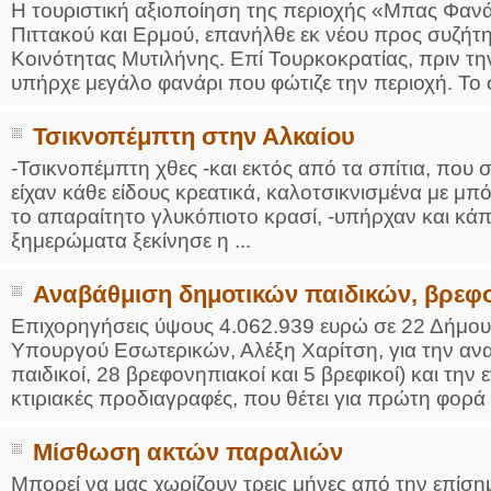
Η τουριστική αξιοποίηση της περιοχής «Μπας Φανά
Πιττακού και Ερμού, επανήλθε εκ νέου προς συζήτ
Κοινότητας Μυτιλήνης. Επί Τουρκοκρατίας, πριν τη
υπήρχε μεγάλο φανάρι που φώτιζε την περιοχή. Το σ
Τσικνοπέμπτη στην Αλκαίου
-Τσικνοπέμπτη χθες -και εκτός από τα σπίτια, που 
είχαν κάθε είδους κρεατικά, καλοτσικνισμένα με μπ
το απαραίτητο γλυκόπιοτο κρασί, -υπήρχαν και κάποι
ξημερώματα ξεκίνησε η ...
Αναβάθμιση δημοτικών παιδικών, βρεφ
Επιχορηγήσεις ύψους 4.062.939 ευρώ σε 22 Δήμου
Υπουργού Εσωτερικών, Αλέξη Χαρίτση, για την αν
παιδικοί, 28 βρεφονηπιακοί και 5 βρεφικοί) και την 
κτιριακές προδιαγραφές, που θέτει για πρώτη φορά τ
Μίσθωση ακτών παραλιών
Μπορεί να μας χωρίζουν τρεις μήνες από την επίσ