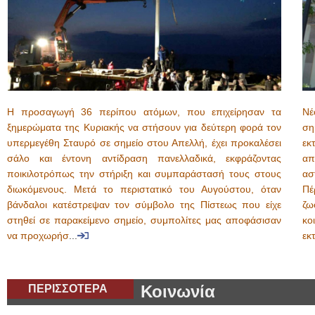
Η προσαγωγή 36 περίπου ατόμων, που επιχείρησαν τα
Νέ
ξημερώματα της Κυριακής να στήσουν για δεύτερη φορά τον
ση
υπερμεγέθη Σταυρό σε σημείο στου Απελλή, έχει προκαλέσει
εκ
σάλο και έντονη αντίδραση πανελλαδικά, εκφράζοντας
απ
ποικιλοτρόπως την στήριξη και συμπαράστασή τους στους
ασ
διωκόμενους. Μετά το περιστατικό του Αυγούστου, όταν
Πέ
βάνδαλοι κατέστρεψαν τον σύμβολο της Πίστεως που είχε
ζω
στηθεί σε παρακείμενο σημείο, συμπολίτες μας αποφάσισαν
κο
να προχωρήσ
...
εκ
ΠΕΡΙΣΣΟΤΕΡΑ
Κοινωνία