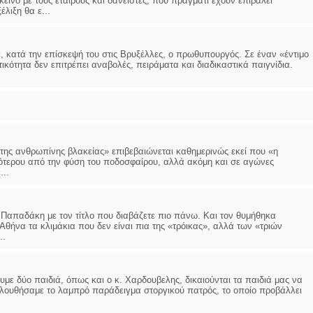
είνο με τους εταίρους και δανειστές, που πράγματι έχουν επιβάλει
λιξη θα ε...
, κατά την επίσκεψή του στις Βρυξέλλες, ο πρωθυπουργός. Σε έναν «έντιμο
ικότητα δεν επιτρέπει αναβολές, πειράματα και διαδικαστικά παιγνίδια.
 της ανθρωπίνης βλακείας» επιβεβαιώνεται καθημερινώς εκεί που «η
ιότερου από την φύση του ποδοσφαίρου, αλλά ακόμη και σε αγώνες
...
 Παπαδάκη με τον τίτλο που διαβάζετε πιο πάνω. Και τον θυμήθηκα
θήνα τα κλιμάκια που δεν είναι πια της «τρόικας», αλλά των «τριών
..
υμε δύο παιδιά, όπως και ο κ. Χαρδουβελης, δικαιούνται τα παιδιά μας να
ακολουθήσαμε το λαμπρό παράδειγμα στοργικού πατρός, το οποίο προβάλλει