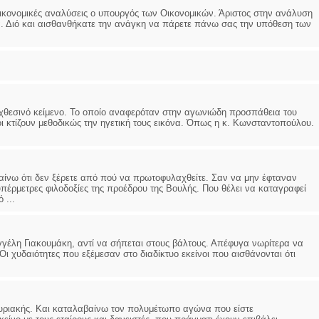
οικονομικές αναλύσεις ο υπουργός των Οικονομικών. Άριστος στην ανάλυση
κια. Διό και αισθανθήκατε την ανάγκη να πάρετε πάνω σας την υπόθεση των
χθεσινό κείμενο. Το οποίο αναφερόταν στην αγωνιώδη προσπάθεια του
ι κτίζουν μεθοδικώς την ηγετική τους εικόνα. Όπως η κ. Κωνσταντοπούλου.
αίνω ότι δεν ξέρετε από πού να πρωτοφυλαχθείτε. Σαν να μην έφταναν
υπέρμετρες φιλοδοξίες της προέδρου της Βουλής. Που θέλει να καταγραφεί
 ...
γγέλη Γιακουμάκη, αντί να σήπεται στους βάλτους. Απέφυγα νωρίτερα να
Οι χυδαιότητες που εξέμεσαν στο διαδίκτυο εκείνοι που αισθάνονται ότι
Κυριακής. Και καταλαβαίνω τον πολυμέτωπο αγώνα που είστε