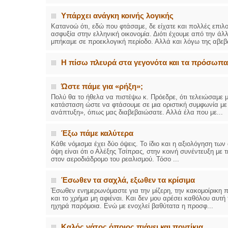
Υπάρχει ανάγκη κοινής λογικής
ΕΙΔΙΚΟΣ ΚΑΡ
Κατανοώ ότι, εδώ που φτάσαμε, δε είχατε και πολλές επιλογ
ασφυξία στην ελληνική οικονομία. Διότι έχουμε από την 
ΚΩΝΣ
μπήκαμε σε προεκλογική περίοδο. Αλλά και λόγω της αβεβα
Holte
Δοκι
υπέρ
Η πίσω πλευρά στα γεγονότα και τα πρόσωπα
Μυτι
τηλ.
Γέρα
Ώστε πάμε για «ρήξη»;
aron
Πολύ θα το ήθελα να πιστέψω κ. Πρόεδρε, ότι τελειώσαμε με 
κατάσταση ώστε να φτάσουμε σε μια οριστική συμφωνία με 
ανάπτυξη», όπως μας διαβεβαιώσατε. Αλλά έλα που με...
Φυσικοθεραπεύ
Σταυρ
Έξω πάμε καλύτερα
Πτυχ
ΑΤΕΙ
Κάθε νόμισμα έχει δύο όψεις. Το ίδιο και η αξιολόγηση τ
Σύμβ
όψη είναι ότι ο Αλέξης Τσίπρας, στην κοινή συνέντευξη με
Ασκλ
στον αεροδιάδρομο του ρεαλισμού. Τόσο ...
Μυτι
τηλ. 
Έσωθεν τα σαχλά, εξωθεν τα κρίσιμα
Έσωθεν ενημερωνόμαστε για την μίζερη, την κακομοίρικη πλ
και το χρήμα μη αφιέναι. Και δεν μου αρέσει καθόλου αυτ
ηχηρά παρόμοια. Ενώ με ενοχλεί βαθύτατα η προσφ...
Καλός γάτος όποιος πιάνει και ποντίκια