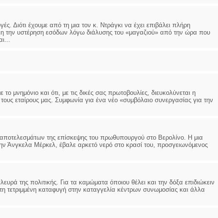
ΔΙΟΛΟΓΟΣ
ΙΩΑΝΝΗΣ Α. ΜΑΛΛΙΑΣ
ές. Διότι έχουμε από τη μια τον κ. Ντράγκι να έχει επιβάλει πλήρη
άλλη την υστέρηση εσόδων λόγω διάλυσης του «μαγαζιού» από την ώρα που
ΤΑΝΤΙΝΟΣ Ε. ΑΡΩΝΗΣ
ΧΕΙΡΟΥΡΓΟΣ
ι...
r πίεσης και ρυθμού
ΟΦΘΑΛΜΙΑΤΡΟΣ
μασία κοπώσεως Φορητός
Διδάκτωρ Ιατρικής Σχολής
ηχος
Πανεπιστημίου Αθηνών
λήνη Βουρνάζων 2
Καλλιπόλεως 3,Νέα Σμύρνη,
2251302311
τηλ:210-9320215
:Παπάδος τηλ.22510-83600
Καβέτσου 10, Μυτιλήνη, τηλ:
iskos@gmail.com
2251038065
το μνημόνιο και ότι, με τις δικές σας πρωτοβουλίες, διευκολύνεται η
τους εταίρους μας. Συμφωνία για ένα νέο «συμβόλαιο συνεργασίας για την
τρια Manual Therapist
Χειρουργός Ωτορινολαρυγγολόγος
ουλάκη-Γαλάτη Ιφιγένεια
Έλενα Μπούμπα
ιούχος Φυσικοθεραπείας
Στρατιωτικός Ιατρός
 Θεσσαλονίκης-PAMP
Διδ.Παν.Αθηνών
ων αποτελεσμάτων της επίσκεψης του πρωθυπουργού στο Βερολίνο. Η μια
αση με ΕΟΠΥΥ
Διπλωματούχος Ευρ.Ακαδημία
 την Άνγκελα Μέρκελ, έβαλε αρκετό νερό στο κρασί του, προσγειωνόμενος
ηπιού 39 Χρυσομαλλούσα
Πάρνηθας 95-97 Αχαρναί
λήνη
2102467085 & 6938502258
22510-54898- 6977957180
email- elenboumpa@gmail.com
ευρά της πολιτικής. Για τα καμώματα όποιου θέλει και την δόξα επιδιώκειν
ή τη τετριμμένη καταφυγή στην καταγγελία κέντρων συνωμοσίας και άλλα