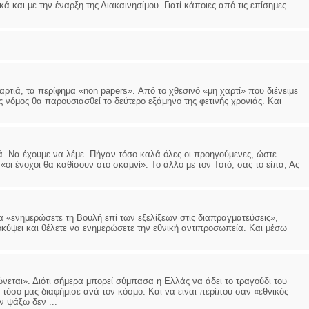
ά και με την έναρξη της Διακαινησίμου. Γιατί κάποιες από τις επίσημες
τιά, τα περίφημα «non papers». Από το χθεσινό «μη χαρτί» που διένειμε
 νόμος θα παρουσιασθεί το δεύτερο εξάμηνο της φετινής χρονιάς. Και
ρά. Να έχουμε να λέμε. Πήγαν τόσο καλά όλες οι προηγούμενες, ώστε
«οι ένοχοι θα καθίσουν στο σκαμνί». Το άλλο με τον Τοτό, σας το είπα; Ας
 «ενημερώσετε τη Βουλή επί των εξελίξεων στις διαπραγματεύσεις»,
ροκύψει και θέλετε να ενημερώσετε την εθνική αντιπροσωπεία. Και μέσω
...
νεται». Διότι σήμερα μπορεί σύμπασα η Ελλάς να άδει το τραγούδι του
 τόσο μας διαφήμισε ανά τον κόσμο. Και να είναι περίπου σαν «εθνικός
ν ψάξω δεν ...