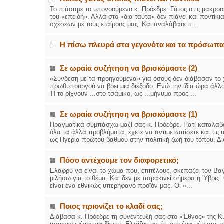
Το πιάσαμε το υπονοούμενο κ. Πρόεδρε. Γάτος στις μακρο
του «επειδή». Αλλά στο «δια ταύτα» δεν πιάνει και ποντί
σχέσεων με τους εταίρους μας. Και αναλάβατε π...
Η πίσω πλευρά στα γεγονότα και τα πρόσωπα
Σε ωραία συζήτηση να βρισκόμαστε (2)
«Σύνδεση με τα προηγούμενα» για όσους δεν διάβασαν το 
πρωθυπουργού να βρει μια διέξοδο. Ενώ την ίδια ώρα άλλο
Ή το ρίχνουν ...στο τσάμικο, ως ...μήνυμα προς ...
Σε ωραία συζήτηση να βρισκόμαστε (1)
Πραγματικά συμπάσχω μαζί σας κ. Πρόεδρε. Γιατί καταλαβ
όλα τα άλλα προβλήματα, έχετε να αντιμετωπίσετε και τις 
ως Ηγερία πρώτου βαθμού στην πολιτική ζωή του τόπου. Διό
Πόσο αντέχουμε τον διαφορετικό;
Ελαφρύ να είναι το χώμα που, επιτέλους, σκεπάζει τον Βα
μιλήσω για το θέμα. Και δεν με παρακινεί σήμερα η Ύβρις. 
είναι ένα εθνικώς υπερήφανο προϊόν μας. Οι «...
Ποιος πριονίζει το κλαδί σας;
Διάβασα κ. Πρόεδρε τη συνέντευξή σας στο «Έθνος» της 