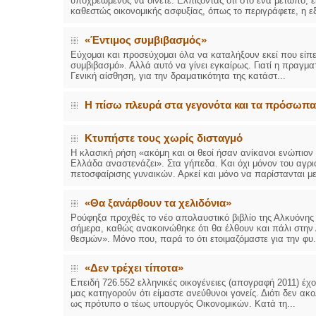
υποχρεωμένος να δίνετε. Ελπίζοντας ότι στο ένα μέτωπο, εκ
καθεστώς οικονομικής ασφυξίας, όπως το περιγράφετε, η εξέ
«Έντιμος συμβιβασμός»
Εύχομαι και προσεύχομαι όλα να καταλήξουν εκεί που είπε
συμβιβασμό». Αλλά αυτό να γίνει εγκαίρως. Γιατί η πραγματ
Γενική αίσθηση, για την δραματικότητα της κατάστ...
Η πίσω πλευρά στα γεγονότα και τα πρόσωπα
Κτυπήστε τους χωρίς δισταγμό
Η κλασική ρήση «ακόμη και οι θεοί ήσαν ανίκανοι ενώπιον
Ελλάδα αναστενάζει». Στα γήπεδα. Και όχι μόνον του αγρ
πετοσφαίρισης γυναικών. Αρκεί και μόνο να παρίστανται με
«Θα ξανάρθουν τα χελιδόνια»
Ρούφηξα προχθές το νέο απολαυστικό βιβλίο της Αλκυόνης
σήμερα, καθώς ανακοινώθηκε ότι θα έλθουν και πάλι στην Α
θεσμών». Μόνο που, παρά το ότι ετοιμαζόμαστε για την φυ.
«Δεν τρέχει τίποτα»
Επειδή 726.552 ελληνικές οικογένειες (απογραφή 2011) έχο
μας κατηγορούν ότι είμαστε ανεύθυνοι γονείς. Διότι δεν 
ως πρότυπο ο τέως υπουργός Οικονομικών. Κατά τη...