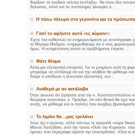
θυμίζουν τα παιδικά «κίντερ έκπληξη». Να είναι όλα κανονικ
δηλώσεις, αλλά και τις ανεπίσημες φλυαρίες κ...
Η πίσω πλευρά στα γεγονότα και τα πρόσωπα
Γιατί το αφήνετε αυτό «ες αύριον»;
Έγινε πια καθεστώς να ενημερωνόμαστε με ανυπόγραφα χαρ
το Μέγαρο Μαξίμου, ενημερωθήκαμε ότι ο νέος φορολογικός
όμως. Η αντιμετώπιση αυτού το προβλήματος έπρεπε ...
Φάτε θέαμα
Άλλη μια εξεταστική επιτροπή. Για το μνημόνιο αυτή τη φο
μπορούμε να ελπίζουμε ότι και την αλήθεια θα μάθουμε και 
δούμε τι απέδωσε η τελευταία εξεταστική, αυτ...
Ανάθεμά με αν κατάλαβα
Όταν άκουσα ότι ζητήσατε από την κ. Κωνσταντοπούλου να
θεώρησα αυτονόητο, κ. Πρόεδρε, ότι κάτι θετικό θα έχει π
αυτής, να μάθουμε και οι πολίτες που ακριβώς βρισκόμαστε.
Το λιμάνι θα ...μας τρελάνει
Ίσως όχι ο αγώνας, αλλά πάντως το τραγούδι «τώρα δικαιώ
Μάνου Χατζηδάκι, από την ταινία «Ποτέ την Κυριακή», που
ύμνος» που περιγράφει άριστα την επικαιρότητα: «Όσο κι α