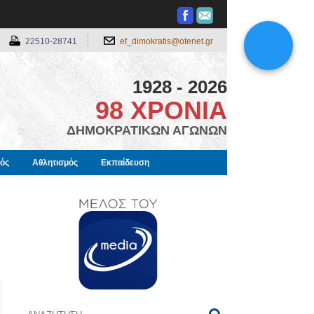
22510-28741
ef_dimokratis@otenet.gr
1928 - 2026
98 ΧΡΟΝΙΑ
ΔΗΜΟΚΡΑΤΙΚΩΝ ΑΓΩΝΩΝ
μός
Αθλητισμός
Εκπαίδευση