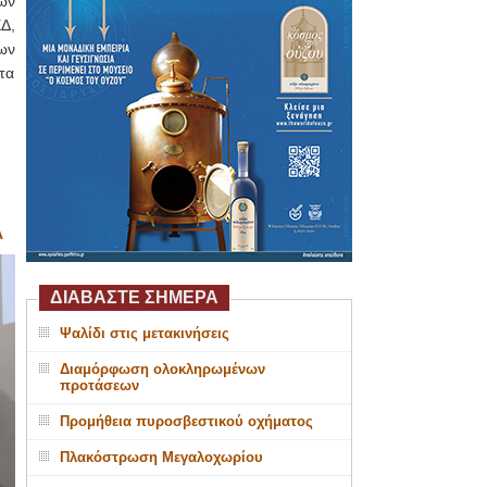
ων
Δ,
ων
τα
Α
ΔΙΑΒΑΣΤΕ ΣΗΜΕΡΑ
Ψαλίδι στις μετακινήσεις
Διαμόρφωση ολοκληρωμένων
προτάσεων
Προμήθεια πυροσβεστικού οχήματος
Πλακόστρωση Μεγαλοχωρίου