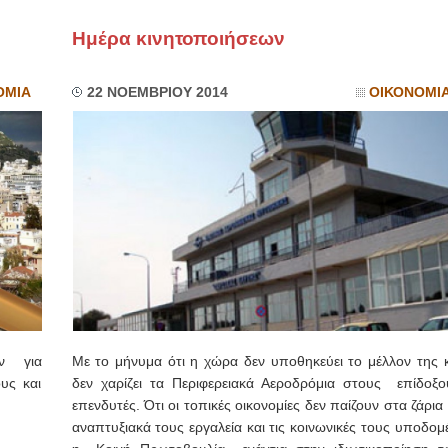
Ημέρα κινητοποιήσεων
ΙΩΑΝΝΗΣ Α. ΜΑΛΛΙΑΣ
ΧΕΙΡΟΥΡΓΟΣ
ΟΦΘΑΛΜΙΑΤΡΟΣ
ΟΜΙΑ
22 ΝΟΕΜΒΡΙΟΥ 2014
ΟΙΚΟΝΟΜΙ
Διδάκτωρ Ιατρικής Σχολής
Πανεπιστημίου Αθηνών
Καλλιπόλεως 3,Νέα Σμύρνη,
τηλ:210-9320215
Καβέτσου 10, Μυτιλήνη, τηλ:
2251038065
Χειρουργός Ωτορινολαρυγγολόγος
Έλενα Μπούμπα
Στρατιωτικός Ιατρός
Διδ.Παν.Αθηνών
Διπλωματούχος Ευρ.Ακαδημίας
Πάρνηθας 95-97 Αχαρναί
2102467085 & 6938502258
email- elenboumpa@gmail.com
ν για
Με το μήνυμα ότι η χώρα δεν υποθηκεύει το μέλλον της κ
υς και
δεν χαρίζει τα Περιφερειακά Αεροδρόμια στους επίδοξο
επενδυτές. Ότι οι τοπικές οικονομίες δεν παίζουν στα ζάρια
αναπτυξιακά τους εργαλεία και τις κοινωνικές τους υποδομ