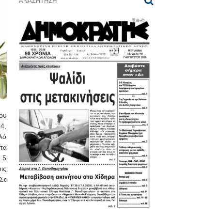
ου
4,
λό
στα
α 5
ις
Σε