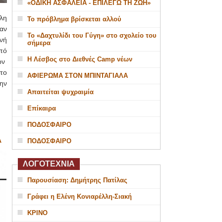
«ΟΔΙΚΗ ΑΣΦΑΛΕΙΑ - ΕΠΙΛΕΓΩ ΤΗ ΖΩΗ»
λη
Το πρόβλημα βρίσκεται αλλού
αν
Το «Δαχτυλίδι του Γύγη» στο σχολείο του
νή
σήμερα
πό
Η Λέσβος στο Διεθνές Camp νέων
ων
το
ΑΦΙΕΡΩΜΑ ΣΤΟΝ ΜΠΙΝΤΑΓΙΑΛΑ
την
Απαιτείται ψυχραιμία
Επίκαιρα
ΠΟΔΟΣΦΑΙΡΟ
Α
ΠΟΔΟΣΦΑΙΡΟ
ΛΟΓΟΤΕΧΝΙΑ
Παρουσίαση: Δημήτρης Πατίλας
Γράφει η Ελένη Κονιαρέλλη-Σιακή
ΚΡΙΝΟ