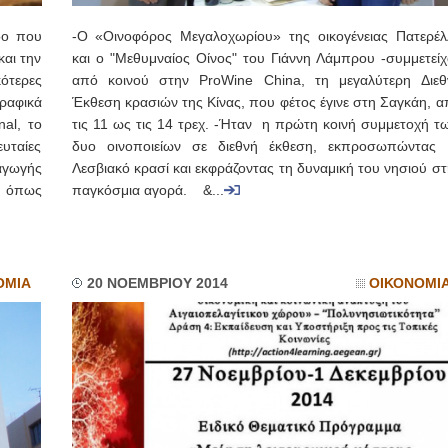
δο που
-O «Οινοφόρος Μεγαλοχωρίου» της οικογένειας Πατερέλ
και την
και ο "Μεθυμναίος Οίνος" του Γιάννη Λάμπρου -συμμετείχ
τερες
από κοινού στην ProWine China, τη μεγαλύτερη Διεθ
ραφικά
Έκθεση κρασιών της Κίνας, που φέτος έγινε στη Σαγκάη, α
al, το
τις 11 ως τις 14 τρεχ. -Ήταν η πρώτη κοινή συμμετοχή τ
υταίες
δυο οινοποιείων σε διεθνή έκθεση, εκπροσωπώντας 
αγωγής
Λεσβιακό κρασί και εκφράζοντας τη δυναμική του νησιού σ
, όπως
παγκόσμια αγορά. &...
ΟΜΙΑ
20 ΝΟΕΜΒΡΙΟΥ 2014
ΟΙΚΟΝΟΜΙ