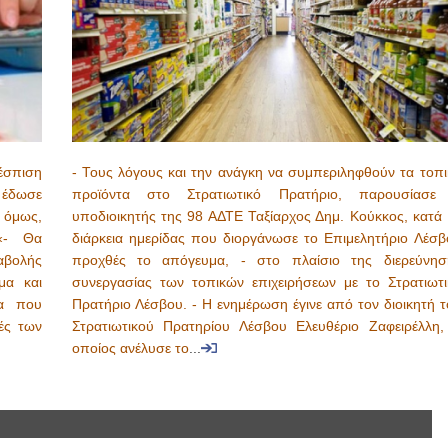
έσπιση
- Τους λόγους και την ανάγκη να συμπεριληφθούν τα τοπι
, έδωσε
προϊόντα στο Στρατιωτικό Πρατήριο, παρουσίασε
 όμως,
υποδιοικητής της 98 ΑΔΤΕ Ταξίαρχος Δημ. Κούκκος, κατά 
 «- Θα
διάρκεια ημερίδας που διοργάνωσε το Επιμελητήριο Λέσβ
αβολής
προχθές το απόγευμα, - στο πλαίσιο της διερεύνησ
μα και
συνεργασίας των τοπικών επιχειρήσεων με το Στρατιωτι
ια που
Πρατήριο Λέσβου. - Η ενημέρωση έγινε από τον διοικητή τ
ές των
Στρατιωτικού Πρατηρίου Λέσβου Ελευθέριο Ζαφειρέλλη,
οποίος ανέλυσε το
...