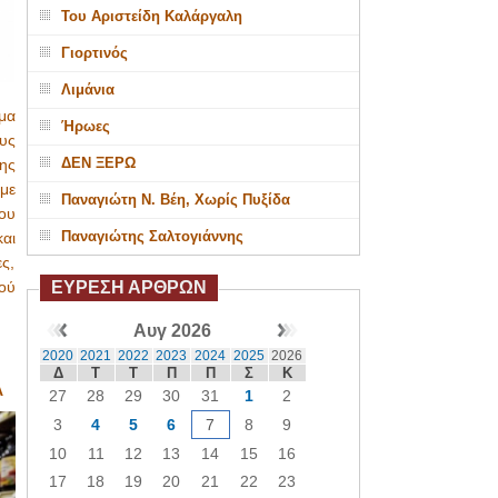
Του Αριστείδη Καλάργαλη
Γιορτινός
Λιμάνια
μα
Ήρωες
υς
ΔΕΝ ΞΕΡΩ
ης
 με
Παναγιώτη Ν. Βέη, Χωρίς Πυξίδα
ου
Παναγιώτης Σαλτογιάννης
αι
ες,
ΕΥΡΕΣΗ ΑΡΘΡΩΝ
ού
Αυγ 2026
2020
2021
2022
2023
2024
2025
2026
Δ
Τ
Τ
Π
Π
Σ
Κ
Α
27
28
29
30
31
1
2
3
4
5
6
7
8
9
10
11
12
13
14
15
16
17
18
19
20
21
22
23