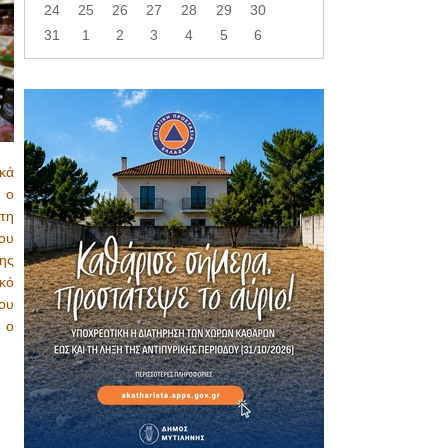
24
25
26
27
28
29
30
31
1
2
3
4
5
6
κά
 ο
τη
ου
ης
κό
ου
 ο