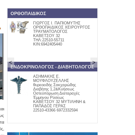
ΟΡΘΟΠΑΙΔΙΚΟΣ
Book and Art
ΓΙΩΡΓΟΣ Ι. ΠΑΠΙΟΜΥΤΗΣ
ΒΙΒΛΙ
ΟΡΘΟΠΑΙΔΙΚΟΣ ΧΕΙΡΟΥΡΓΟΣ
Βάλια
Α
ΤΡΑΥΜΑΤΟΛΟΓΟΣ
Κομνην
ΚΑΒΕΤΣΟΥ 32
τηλ:22
ΤΗΛ:22510-55711
www.fa
ΚΙΝ:6942405440
<
>
ΕΝΔΟΚΡΙΝΟΛΟΓΟΣ - ΔΙΑΒΗΤΟΛΟΓΟΣ
ψαράδικο
ΑΣΗΜΑΚΗΣ Ε.
ΦΡΕΣΚ
ΜΟΥΦΛΟΥΖΕΛΛΗΣ
Μαγει
θυρεοειδής Σακχαρώδης
-σαλάτ
Διαβήτης 1,2&Κυήσεως
-ψαρομ
Οστεοπόρωση Διαταραχές
Ψητά &
Έμμηνου Ρύσεως
παραγ
ΚΑΒΕΤΣΟΥ 32 ΜΥΤΙΛΗΝΗ &
τηλ. 2
ΠΑΠΑΔΟΣ ΓΕΡΑΣ
αι
22510-43366 6972332594
υς
 τα
ές,