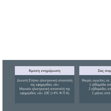
Άμεση ενημέρωση
Σας συμ
Δυνατή Ετήσια ηλεκτρονική αποστολή
Μικρές αγγελίες σε 
της εφημερίδας «Δ»
1 εβδομάδα απ
Μηνιαία ηλεκτρονική αποστολή της
2 εβδομάδες α
εφημερίδας «Δ» 10Ε (+4% Φ.Π.Α)
1 μήνας από