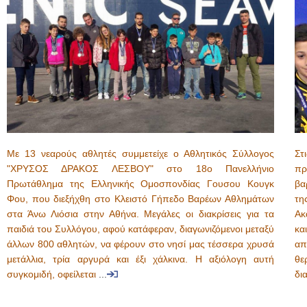
Με 13 νεαρούς αθλητές συμμετείχε ο Αθλητικός Σύλλογος
Στ
"ΧΡΥΣΟΣ ΔΡΑΚΟΣ ΛΕΣΒΟΥ" στο 18ο Πανελλήνιο
πρ
Πρωτάθλημα της Ελληνικής Ομοσπονδίας Γουσου Κουγκ
βα
Φου, που διεξήχθη στο Κλειστό Γήπεδο Βαρέων Αθλημάτων
τη
στα Άνω Λιόσια στην Αθήνα. Μεγάλες οι διακρίσεις για τα
Ακ
παιδιά του Συλλόγου, αφού κατάφεραν, διαγωνιζόμενοι μεταξύ
κα
άλλων 800 αθλητών, να φέρουν στο νησί μας τέσσερα χρυσά
απ
μετάλλια, τρία αργυρά και έξι χάλκινα. Η αξιόλογη αυτή
θε
συγκομιδή, οφείλεται
...
δι