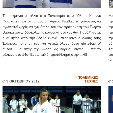
Το ασημένιο μετάλλιο στο Παγκόσμιο πρωτάθλημα Κουνγκ
Με
Φου κατέκτησε στην Κίνα ο Γιώργος Κλάβας, πηγαίνοντας να
π
αγωνιστεί χωρίς να έχει δίπλα του τον προπονητή του Γιώργο
πρ
Βαζάκα λόγω δύσκολων οικονομικά συγκυριών. Παρόλ' αυτά,
πρ
ο αθλητής από την Λέσβο έκανε υπερήφανους όλους τους
πρ
Έλληνες, το νησί του και γενικά όλους όσοι πίστεψαν σ'
μό
αυτόν. Ο αθλητής της Ακαδημίας Βορείου Αιγαίου, μετά το
Το
χάλκινο στο 14ο Ευρωπαϊκό πρωτάθλημα στην ...
το
να 
ΠΟΛΕΜΙΚΕΣ
3 ΟΚΤΩΒΡΙΟΥ 2017
ΤΕΧΝΕΣ