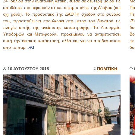
24 Ιουλίου στην ανατολική Αττική, έθεσε σε δεύτερη μοίρα τις
Μο
υποθέσεις που αφορούν στους σεισμοπαθείς της Λέσβου (και
Πρ
όχι μόνο). Το προσωπικό της ΔΑΕΦΚ σχεδόν στο σύνολό
Πε
του, προσπαθεί να επουλώσει στο μέτρο του δυνατού τις
-Σ
πληγές αυτής της ανείπωτης καταστροφής. Το Υπουργείο
δυ
Υποδομών και Μεταφορών, προκειμένου να αντιμετωπίσει
Βο
αυτή την έκτακτη κατάσταση, αλλά και για να αποδεσμεύσει
φε
από το παρ
...
δυ
10 ΑΥΓΟΥΣΤΟΥ 2018
ΠΟΛΙΤΙΚΗ