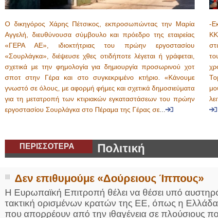
O δικηγόρος Χάρης Πέτσικος, εκπροσωπώντας την Μαρία
-Ε
Αγγελή, διευθύνουσα σύμβουλο και πρόεδρο της εταιρείας
ΚΚ
«ΓΕΡΑ ΑΕ», ιδιοκτήτριας του πρώην εργοστασίου
στ
«Σουρλάγκα», διέψευσε χθες οτιδήποτε λέγεται ή γράφεται,
το
σχετικά με την φημολογία για δημιουργία προσωρινού χοτ
χρ
σποτ στην Γέρα και στο συγκεκριμένο κτήριο. «Κάνουμε
Το
γνωστό σε όλους, με αφορμή φήμες και σχετικά δημοσιεύματα
μο
για τη μετατροπή των κτιριακών εγκαταστάσεων του πρώην
λε
εργοστασίου Σουρλάγκα στο Πέραμα της Γέρας σε
...
ΠΕΡΙΣΣΟΤΕΡΑ
Πολιτική
Δεν επιθυμούμε «Δούρειους Ίππους»
Η Ευρωπαϊκή Επιτροπή θέλει να θέσει υπό αυστηρό έ
τακτική ορισμένων κρατών της ΕΕ, όπως η Ελλάδα
που απορρέουν από την ιθαγένεια σε πλούσιους πο