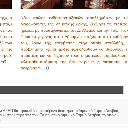
νης», ο
Νέος κύκλος ενδοπαραταξιακών προβλημάτων με το
μεταξύ
διαφωνούντες της δημοτικής αρχής, ξεκίνησε τις τελευταί
σει σε
ημέρες, με πρωταγωνιστές τον Δ. Αλεξίου και την Ταξ. Πνα
θρέψει
Παρά το γεγονός ότι ο Δήμαρχος απέχει από τα καθήκον
ξύ των
του, λόγω της επέμβασης στην οποία υπεβλήθη, 
ία της
προβλήματα και οι έριδες εξακολουθούν να βαρύνουν τ
ισμού,
παράταξη και να διχάζουν τους δημοτικούς συμβούλους.
..
τελευταία απόφαση της Αποκεντρωμένης Διοίκησης, π
ακύρωσε τι
...
ω ΑΣΕΠ θα προσλάβει το επόμενο διάστημα το Λιμενικό Ταμείο Λέσβου,
ν στις υπηρεσίες του. Το Δημοτικό Λιμενικό Ταμείο Λέσβου, το οποίο
.