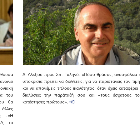
ίθουσα
Δ. Αλεξίου προς Σπ. Γαληνό: «Πόσο θράσος, ανασφάλεια κ
γανώνει
υποκρισία πρέπει να διαθέτεις, για να παριστάνεις τον τιμ
μονιακή
και να απονέμεις τίτλους ικανότητας, όταν έχεις καταφέρει
ία του
διαλύσεις την παράταξή σου και «τους έσχατους το
που θα
κατέστησες πρώτους».
 άλλες
ς. -«Η
ΠΑ, το