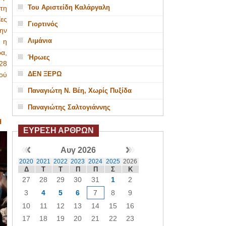
Του Αριστείδη Καλάργαλη
τη
ες
Γιορτινός
μην
Λιμάνια
 η
α,
Ήρωες
28
ΔΕΝ ΞΕΡΩ
ού
Παναγιώτη Ν. Βέη, Χωρίς Πυξίδα
Παναγιώτης Σαλτογιάννης
Η
ΕΥΡΕΣΗ ΑΡΘΡΩΝ
Αυγ 2026
2020
2021
2022
2023
2024
2025
2026
Δ
Τ
Τ
Π
Π
Σ
Κ
27
28
29
30
31
1
2
3
4
5
6
7
8
9
10
11
12
13
14
15
16
17
18
19
20
21
22
23