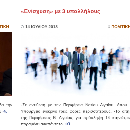
«Ενίσχυση» με 3 υπαλλήλους
ΙΩΑΝΝΗΣ Α. ΜΑΛΛΙΑΣ
ΧΕΙΡΟΥΡΓΟΣ
ΟΦΘΑΛΜΙΑΤΡΟΣ
ΤΙΚΗ
14 ΙΟΥΛΙΟΥ 2018
ΠΟΛΙΤΙΚ
Διδάκτωρ Ιατρικής Σχολής
Πανεπιστημίου Αθηνών
Καλλιπόλεως 3,Νέα Σμύρνη,
τηλ:210-9320215
Καβέτσου 10, Μυτιλήνη, τηλ:
2251038065
Χειρουργός Ωτορινολαρυγγολόγος
Έλενα Μπούμπα
Στρατιωτικός Ιατρός
Διδ.Παν.Αθηνών
Διπλωματούχος Ευρ.Ακαδημίας
Πάρνηθας 95-97 Αχαρναί
2102467085 & 6938502258
email- elenboumpa@gmail.com
ει την
-Σε αντίθεση με την Περιφέρεια Νοτίου Αιγαίου, όπου 
υ.
Υπουργείο ενέκρινε τρεις φορές περισσότερους. -Το αίτη
της Περιφέρειας Β. Αιγαίου, για πρόσληψη 14 κτηνιάτρω
παραμένει αναπάντητο.