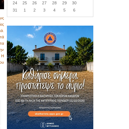
24
25
26
27
28
29
30
31
1
2
3
4
5
6
υς
ες
κά.
τά
τα
ην
 Η
ου