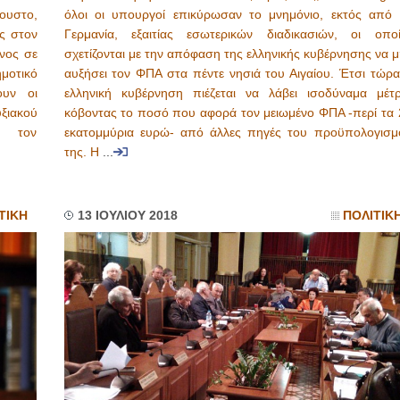
ουστο,
όλοι οι υπουργοί επικύρωσαν το μνημόνιο, εκτός από 
ις στον
Γερμανία, εξαιτίας εσωτερικών διαδικασιών, οι οποί
νος σε
σχετίζονται με την απόφαση της ελληνικής κυβέρνησης να 
ημοτικό
αυξήσει τον ΦΠΑ στα πέντε νησιά του Αιγαίου. Έτσι τώρα
ουν οι
ελληνική κυβέρνηση πιέζεται να λάβει ισοδύναμα μέτρ
ιακού
κόβοντας το ποσό που αφορά τον μειωμένο ΦΠΑ -περί τα 
ε τον
εκατομμύρια ευρώ- από άλλες πηγές του προϋπολογισμ
της. Η
...
ΤΙΚΗ
13 ΙΟΥΛΙΟΥ 2018
ΠΟΛΙΤΙΚ