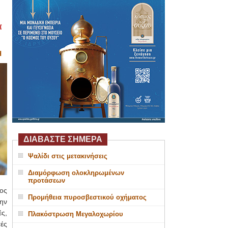
α
Η
ΔΙΑΒΑΣΤΕ ΣΗΜΕΡΑ
Ψαλίδι στις μετακινήσεις
Διαμόρφωση ολοκληρωμένων
προτάσεων
ος
Προμήθεια πυροσβεστικού οχήματος
ην
ς,
Πλακόστρωση Μεγαλοχωρίου
τές