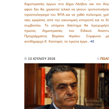
δημοπρασίες έργων στο Δήμο Λέσβου και τον Αύγ
αφού δεν θα χρειαστεί τελικά να γίνουν τροποποιήσε
προϋπολογισμό του ΦΠΑ και να χαθεί πολύτιμος χρό
νέες εγκρίσεις από την οικονομική επιτροπή και το δ
συμβούλιο. Το επόμενο διάστημα θα προχωρήσ
πρώτες δημοπρασίες του Ειδικού Αναπτυξ
Προγράμματος Βορείου Αιγαίου. Σύμφωνα μ
αντιδήμαρχο Κ. Κατσαρό, τα πρώτα έργα
...
13 ΙΟΥΛΙΟΥ 2018
ΠΟΛΙ