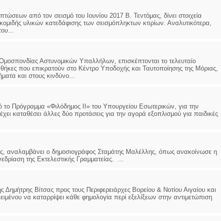
πτώσεων από τον σεισμό του Ιουνίου 2017 Β. Τεντόμας, δίνει στοιχεία
ομιδής υλικών κατεδάφισης των σεισμόπληκτων κτιρίων. Αναλυτικότερα,
ου...
Ομοσπονδίας Αστυνομικών Υπαλλήλων, επισκέπτονται το τελευταίο
νθήκες που επικρατούν στο Κέντρο Υποδοχής και Ταυτοποίησης της Μόριας,
ματα και στους κινδύνο...
ό το Πρόγραμμα «Φιλόδημος ΙΙ» του Υπουργείου Εσωτερικών, για την
χει καταθέσει άλλες δύο προτάσεις για την αγορά εξοπλισμού για παιδικές
ής, αναλαμβάνει ο δημοσιογράφος Σταμάτης Μαλέλλης, όπως ανακοίνωσε η
δρίαση της Εκτελεστικής Γραμματείας. ...
 Δημήτρης Βίτσας προς τους Περιφερειάρχες Βορείου & Νοτίου Αιγαίου και
ιμένου να καταρρίψει κάθε φημολογία περί εξελίξεων στην αντιμετώπιση