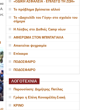
«ΟΔΙΚΗ ΑΣΦΑΛΕΙΑ - ΕΠΙΛΕΓΩ ΤΗ ΖΩΗ»
μια
Α.
Το πρόβλημα βρίσκεται αλλού
υς
Το «Δαχτυλίδι του Γύγη» στο σχολείο του
σήμερα
Η Λέσβος στο Διεθνές Camp νέων
ΑΦΙΕΡΩΜΑ ΣΤΟΝ ΜΠΙΝΤΑΓΙΑΛΑ
Η
Απαιτείται ψυχραιμία
Επίκαιρα
ΠΟΔΟΣΦΑΙΡΟ
ΠΟΔΟΣΦΑΙΡΟ
ΛΟΓΟΤΕΧΝΙΑ
Παρουσίαση: Δημήτρης Πατίλας
Γράφει η Ελένη Κονιαρέλλη-Σιακή
ΚΡΙΝΟ
up