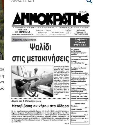
αι
ητή
 να
υς