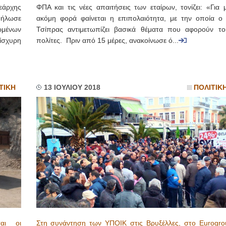
εάρχης
ΦΠΑ και τις νέες απαιτήσεις των εταίρων, τονίζει: «Για 
δήλωσε
ακόμη φορά φαίνεται η επιπολαιότητα, με την οποία ο 
ωμένων
Τσίπρας αντιμετωπίζει βασικά θέματα που αφορούν το
ίσχυρη
πολίτες. Πριν από 15 μέρες, ανακοίνωσε ό...
ΤΙΚΗ
13 ΙΟΥΛΙΟΥ 2018
ΠΟΛΙΤΙΚ
αι οι
Στη συνάντηση των ΥΠΟΙΚ στις Βρυξέλλες, στο Eurogro