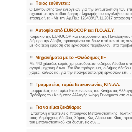
Ποιος ευθύνεται;
Ο Συντονιστής των ενεργειών για την αντιμετώπιση των επι
σχετικά με την καθυστέρηση πληρωμής του εργολάβου αποκ
επισημαίνει: «Με την Αρ.Πρ.: 126438/17.11.2017 απόφαση τ
Αυτοψία από EUROCOP και Π.Ο.ΑΣ.Υ.
Κλιμάκιο της EUROCOP και εκπρόσωποι της Πανελλήνιας 
διήμερο την Λέσβο, προκειμένου να δουν από κοντά τις συ
με ιδιαίτερη έμφαση στο εργασιακό περιβάλλον, στα προβλή
Μηχανήματα με το «Φιλόδημος ΙΙ»
Με 440 χιλιάδες ευρώ, χρηματοδοτείται ο Δήμος Λέσβου απ
αγορά μηχανημάτων. Στο ίδιο πρόγραμμα, ο Δήμος Λέσβου έ
χαρές, καθώς και για την πραγματοποίηση εργασιών επι...
Γραμματέας τομέα Επικοινωνίας ΚΙΝ.ΑΛ.
Γραμματέας του Τομέα Επικοινωνίας του Κινήματος Αλλαγ
Πρόεδρος του Κινήματος Αλλαγής Φώφη Γεννηματά στη συνε
Για να είμαι ξεκάθαρος
Επιστολή απέστειλε ο Υπουργός Μεταναστευτικής Πολιτικής
τους Δημάρχους Λέσβου, Σάμου, Κω, Λέρου και Χίου, προκε
του μεταναστευτικού και δυσμενείς συν...