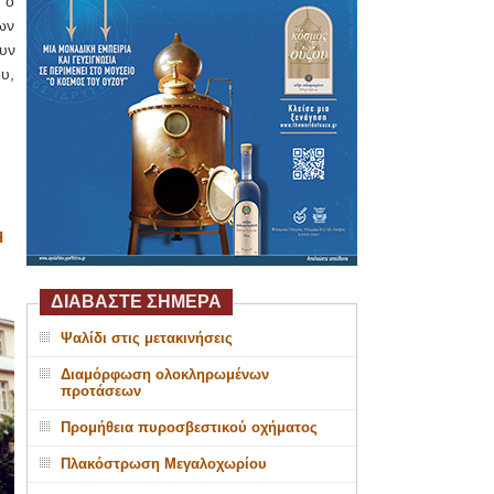
 ο
ων
υν
ου,
Η
ΔΙΑΒΑΣΤΕ ΣΗΜΕΡΑ
Ψαλίδι στις μετακινήσεις
Διαμόρφωση ολοκληρωμένων
προτάσεων
Προμήθεια πυροσβεστικού οχήματος
Πλακόστρωση Μεγαλοχωρίου