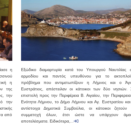
ίασε η
Εξώδικο διαμαρτυρία κατά του Υπουργού Ναυτιλίας 
σσινού
αρμοδίου και παντός υπευθύνου για το ακτοπλοϊ
τική η
πρόβλημα που αντιμετωπίζουν η Λήμνος και ο Άγι
ών της
Ευστράτιος, απέστειλαν οι κάτοικοι των δύο νησιών. 
ς, την
επιστολή προς την Περιφέρεια Β. Αιγαίου, την Περιφερεια
πό την
Ενότητα Λήμνου, το Δήμο Λήμνου και Αγ. Ευστρατίου και 
ιστικής
αντίστοιχα Δημοτικά Συμβούλια, οι κάτοικοι ζητούν 
σα από
συμμετοχή όλων, έτσι ώστε να υπάρχουν άμε
αποτελέσματα. Ειδικότερα,...