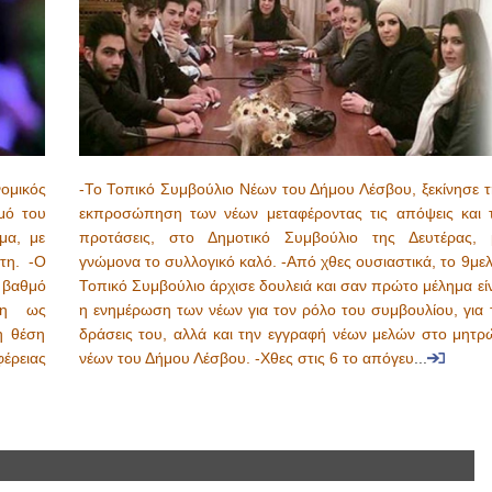
ομικός
-Το Τοπικό Συμβούλιο Νέων του Δήμου Λέσβου, ξεκίνησε τ
μό του
εκπροσώπηση των νέων μεταφέροντας τις απόψεις και τ
μα, με
προτάσεις, στο Δημοτικό Συμβούλιο της Δευτέρας, 
τη. -Ο
γνώμονα το συλλογικό καλό. -Από χθες ουσιαστικά, το 9με
 βαθμό
Τοπικό Συμβούλιο άρχισε δουλειά και σαν πρώτο μέλημα εί
άση ως
η ενημέρωση των νέων για τον ρόλο του συμβουλίου, για τ
η θέση
δράσεις του, αλλά και την εγγραφή νέων μελών στο μητρ
φέρειας
νέων του Δήμου Λέσβου. -Χθες στις 6 το απόγευ
...