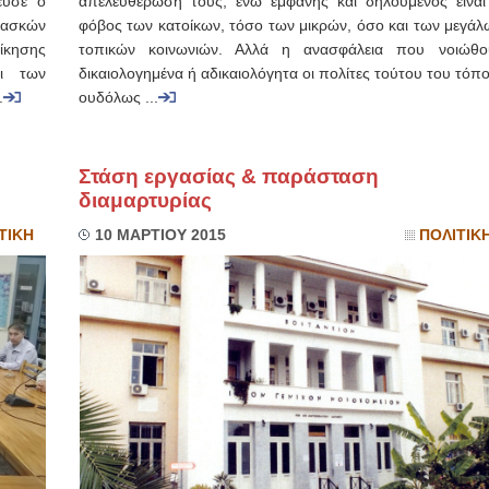
ευσε ο
απελευθέρωσή τους, ενώ εμφανής και δηλούμενος είναι
 ασκών
φόβος των κατοίκων, τόσο των μικρών, όσο και των μεγάλ
ίκησης
τοπικών κοινωνιών. Αλλά η ανασφάλεια που νοιώθο
οι των
δικαιολογημένα ή αδικαιολόγητα οι πολίτες τούτου του τόπ
.
ουδόλως ...
Στάση εργασίας & παράσταση
διαμαρτυρίας
ΤΙΚΗ
10 ΜΑΡΤΙΟΥ 2015
ΠΟΛΙΤΙΚ