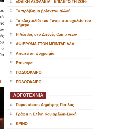
«ΟΔΙΚΗ ΑΣΦΑΛΕΙΑ - ΕΠΙΛΕΓΩ ΤΗ ΖΩΗ»
ος
Το πρόβλημα βρίσκεται αλλού
πό
Το «Δαχτυλίδι του Γύγη» στο σχολείο του
ης
σήμερα
ύν
Η Λέσβος στο Διεθνές Camp νέων
ές
ου
ΑΦΙΕΡΩΜΑ ΣΤΟΝ ΜΠΙΝΤΑΓΙΑΛΑ
 ο
Απαιτείται ψυχραιμία
θα
Επίκαιρα
ΠΟΔΟΣΦΑΙΡΟ
Η
ΠΟΔΟΣΦΑΙΡΟ
ΛΟΓΟΤΕΧΝΙΑ
Παρουσίαση: Δημήτρης Πατίλας
Γράφει η Ελένη Κονιαρέλλη-Σιακή
ΚΡΙΝΟ