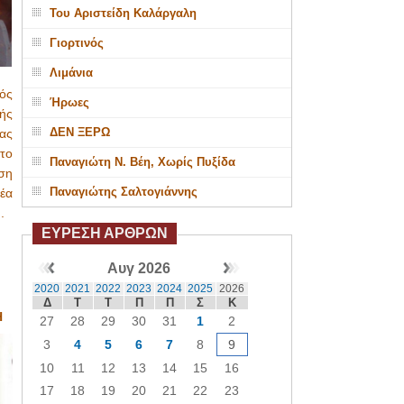
Του Αριστείδη Καλάργαλη
Γιορτινός
Λιμάνια
ός
Ήρωες
ής
ΔΕΝ ΞΕΡΩ
νας
το
Παναγιώτη Ν. Βέη, Χωρίς Πυξίδα
ση
Παναγιώτης Σαλτογιάννης
έα
τή.
ΕΥΡΕΣΗ ΑΡΘΡΩΝ
Αυγ 2026
2020
2021
2022
2023
2024
2025
2026
Δ
Τ
Τ
Π
Π
Σ
Κ
Η
27
28
29
30
31
1
2
3
4
5
6
7
8
9
10
11
12
13
14
15
16
17
18
19
20
21
22
23