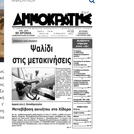
ως
κό
ος
Σε
κή
τ'
τη
σα