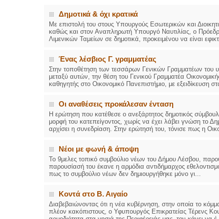
Δημοτικά & όχι κρατικά
Με επιστολή του στους Υπουργούς Εσωτερικών και Διοικητ
καθώς και στον Αναπληρωτή Υπουργό Ναυτιλίας, ο Πρόεδρο
Λιμενικών Ταμείων σε δημοτικά, προκειμένου να είναι εφικτ
Ένας λέσβιος Γ. γραμματέας
Στην τοποθέτηση των τεσσάρων Γενικών Γραμματέων του υ
μεταξύ αυτών, την θέση του Γενικού Γραμματέα Οικονομικ
καθηγητής στο Οικονομικό Πανεπιστήμιο, με εξειδίκευση στα
Οι αναθέσεις προκάλεσαν ένταση
Η ερώτηση που κατέθεσε ο ανεξάρτητος δημοτικός σύμβου
μορφή του κατεπείγοντος, χωρίς να έχει λάβει γνώση το Δ
αρχίσει η συνεδρίαση. Στην ερώτησή του, τόνισε πως η Οικο
Νέοι με φωνή & άποψη
Το 9μελες τοπικό συμβούλιο νέων του Δήμου Λέσβου, παρο
παρουσίασή του έκανε η αρμόδια αντιδήμαρχος εθελοντισμο
πως το συμβούλιο νέων δεν δημιουργήθηκε μόνο γι...
Κοντά στο Β. Αιγαίο
Διαβεβαιώνοντας ότι η νέα κυβέρνηση, στην οποία το κόμμα
πλέον κακόπιστους, ο Υφυπουργός Επικρατείας Τέρενς Κουί
αρμοδιότητα στα νησιά της Περιφέρειάς μας, τον κάνει να έ.