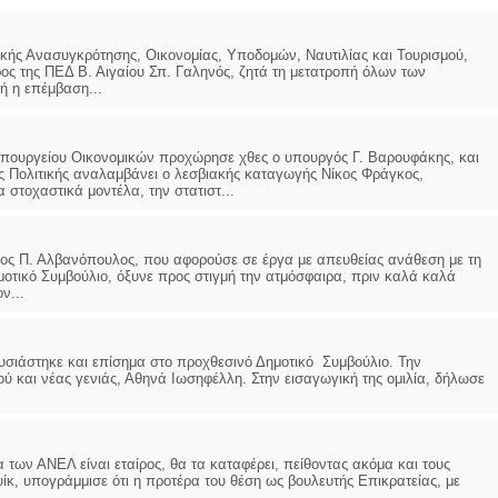
ικής Ανασυγκρότησης, Οικονομίας, Υποδομών, Ναυτιλίας και Τουρισμού,
ς της ΠΕΔ Β. Αιγαίου Σπ. Γαληνός, ζητά τη μετατροπή όλων των
ή η επέμβαση...
πουργείου Οικονομικών προχώρησε χθες ο υπουργός Γ. Βαρουφάκης, και
ής Πολιτικής αναλαμβάνει ο λεσβιακής καταγωγής Νίκος Φράγκος,
 στοχαστικά μοντέλα, την στατιστ...
λος Π. Αλβανόπουλος, που αφορούσε σε έργα με απευθείας ανάθεση με τη
ημοτικό Συμβούλιο, όξυνε προς στιγμή την ατμόσφαιρα, πριν καλά καλά
ν...
υσιάστηκε και επίσημα στο προχθεσινό Δημοτικό Συμβούλιο. Την
ύ και νέας γενιάς, Αθηνά Ιωσηφέλλη. Στην εισαγωγική της ομιλία, δήλωσε
 των ΑΝΕΛ είναι εταίρος, θα τα καταφέρει, πείθοντας ακόμα και τους
κ, υπογράμμισε ότι η προτέρα του θέση ως βουλευτής Επικρατείας, με
..