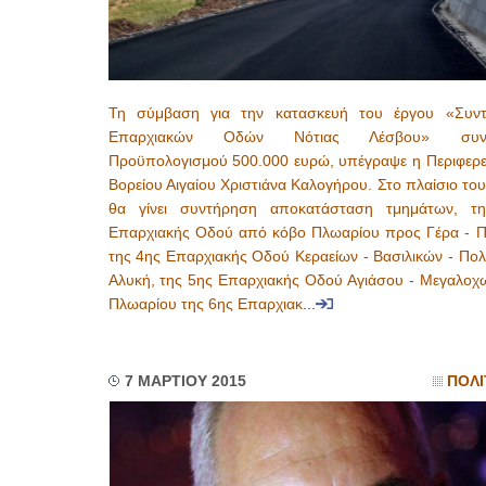
Τη σύμβαση για την κατασκευή του έργου «Συν
Επαρχιακών Οδών Νότιας Λέσβου» συνο
Προϋπολογισμού 500.000 ευρώ, υπέγραψε η Περιφερε
Βορείου Αιγαίου Χριστιάνα Καλογήρου. Στο πλαίσιο το
θα γίνει συντήρηση αποκατάσταση τμημάτων, τ
Eπαρχιακής Οδού από κόβο Πλωαρίου προς Γέρα - Π
της 4ης Eπαρχιακής Οδού Κεραείων - Βασιλικών - Πολ
Αλυκή, της 5ης Eπαρχιακής Οδού Αγιάσου - Μεγαλοχω
Πλωαρίου της 6ης Eπαρχιακ
...
7 ΜΑΡΤΙΟΥ 2015
ΠΟΛΙ