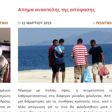
Αίτημα αναστολής της απόφασης
ΙΩΑΝΝΗΣ Α. ΜΑΛΛΙΑΣ
ΧΕΙΡΟΥΡΓΟΣ
ΟΦΘΑΛΜΙΑΤΡΟΣ
ΤΙΚΗ
11 ΜΑΡΤΙΟΥ 2015
ΠΟΛΙΤΙΚ
Διδάκτωρ Ιατρικής Σχολής
Πανεπιστημίου Αθηνών
Καλλιπόλεως 3,Νέα Σμύρνη,
τηλ:210-9320215
Καβέτσου 10, Μυτιλήνη, τηλ:
2251038065
Χειρουργός Ωτορινολαρυγγολόγος
Έλενα Μπούμπα
Στρατιωτικός Ιατρός
Διδ.Παν.Αθηνών
Διπλωματούχος Ευρ.Ακαδημίας
Πάρνηθας 95-97 Αχαρναί
2102467085 & 6938502258
email- elenboumpa@gmail.com
ωμένων
Νόμισμα με πολλές όψεις, η αντιμετώπιση τ
 πρώτη
λαθρομεταναστών, στις διάφορες μονάδες φιλοξενίας. Από 
 Άρσης
μία διαμαρτυρίες για τις συνθήκες κράτησής τους, από τ
ται σε
άλλη απόγνωση για το πού θα φιλοξενηθούν μετά τ