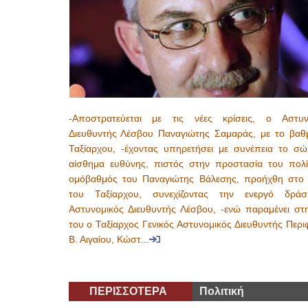
-Αποστρατεύεται με τις νέες κρίσεις, ο Αστυν
Διευθυντής Λέσβου Παναγιώτης Σαμαράς, με το βαθ
Ταξίαρχου, -έχοντας υπηρετήσει με συνέπεια το σώ
αίσθημα ευθύνης, πιστός στην προστασία του πολί
ομόβαθμός του Παναγιώτης Βάλεσης, προήχθη στο
του Ταξίαρχου, συνεχίζοντας την ενεργό δρ
Αστυνομικός Διευθυντής Λέσβου, -ενώ παραμένει στ
του ο Ταξίαρχος Γενικός Αστυνομικός Διευθυντής Περι
Β. Αιγαίου, Κώστ
...
ΠΕΡΙΣΣΟΤΕΡΑ
Πολιτική