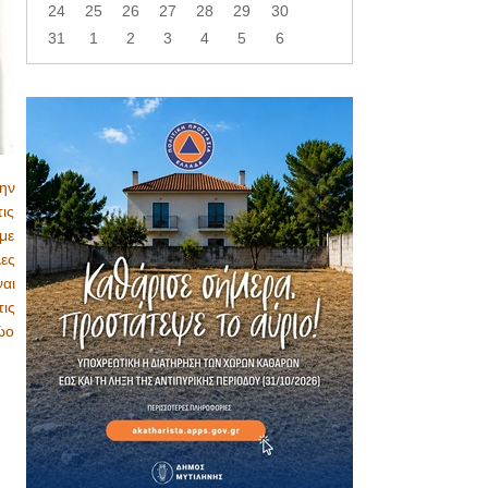
24
25
26
27
28
29
30
31
1
2
3
4
5
6
ην
ις
με
λες
ναι
ις
ώο