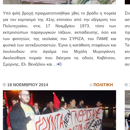
Υπό ψιλή βροχή πραγματοποιήθηκε χθες το βράδυ η πορεία
Στ
για τον εορτασμό της 41ης επετείου από την εξέγερση του
ασ
Πολυτεχνείου, στις 17 Νοεμβρίου 1973, τόσο των
συ
εκπροσώπων παραγωγικών τάξεων, εκπαίδευσης, όσο και
πρ
των φοιτητών, της νεολαίας του ΣΥΡΙΖΑ, του ΠΑΜΕ και
τη
φυσικά των αντιεξουσιαστών. Έγινε η κατάθεση στεφάνων και
Τα
λουλουδιών στο άγαλμα του Μιχάλη Μυρογιάννη.
κι
Ακολούθησε πορεία που διέσχισε τις οδούς Καβέτσου,
αν
Σμύρνης, Ελ. Βενιζέλου και ...
αυ
18 ΝΟΕΜΒΡΙΟΥ 2014
ΠΟΛΙΤΙΚΗ