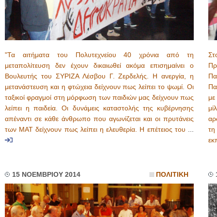
"Τα αιτήματα του Πολυτεχνείου 40 χρόνια από τη
Στ
μεταπολίτευση δεν έχουν δικαιωθεί ακόμα επισημαίνει ο
Πρ
Βουλευτής του ΣΥΡΙΖΑ Λέσβου Γ. Ζερδελής. Η ανεργία, η
Πα
μετανάστευση και η φτώχεια δείχνουν πως λείπει το ψωμί. Οι
Πα
ταξικοί φραγμοί στη μόρφωση των παιδιών μας δείχνουν πως
με
λείπει η παιδεία. Οι δυνάμεις καταστολής της κυβέρνησης
μί
απέναντι σε κάθε άνθρωπο που αγωνίζεται και οι πρυτάνεις
αρ
των ΜΑΤ δείχνουν πως λείπει η ελευθερία. Η επέτειος του
...
τη
εκ
15 ΝΟΕΜΒΡΙΟΥ 2014
ΠΟΛΙΤΙΚΗ