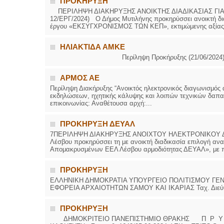
ΠΡΟΚΗΡΥΞΗ
ΠΕΡΙΛΗΨΗ ΔΙΑΚΗΡΥΞΗΣ ΑΝΟΙΚΤΗΣ ΔΙΑΔΙΚΑΣΙΑΣ ΓΙΑ Τ
12/ΕΡΓ/2024) Ο Δήμος Μυτιλήνης προκηρύσσει ανοικτή δια
έργου «ΕΚΣΥΓΧΡΟΝΙΣΜΟΣ ΤΩΝ ΚΕΠ», εκτιμώμενης αξίας 
ΗΛΙΑΚΤΙΔΑ ΑΜΚΕ
Περίληψη Προκήρυξης (21/06/2024) Διερμηνε
ΑΡΜΟΣ ΑΕ
Περίληψη Διακήρυξης “Ανοικτός ηλεκτρονικός διαγωνισμός 
εκδηλώσεων, ηχητικής κάλυψης και λοιπών τεχνικών δαπα
επικοινωνίας: Αναθέτουσα αρχή:...
ΠΡΟΚΗΡΥΞΗ ΔΕΥΑΛ
7ΠΕΡΙΛΗΨΗ ΔΙΑΚΗΡΥΞΗΣ ΑΝΟΙΧΤΟΥ ΗΛΕΚΤΡΟΝΙΚΟΥ ΔΙΑ
Λέσβου προκηρύσσει τη με ανοικτή διαδικασία επιλογή ανα
Απομακρυσμένων ΕΕΛ Λέσβου αρμοδιότητας ΔΕΥΑΛ», με π
ΠΡΟΚΗΡΥΞΗ
ΕΛΛΗΝΙΚΗ ΔΗΜΟΚΡΑΤΙΑ ΥΠΟΥΡΓΕΙΟ ΠΟΛΙΤΙΣΜΟΥ ΓΕΝ
ΕΦΟΡΕΙΑ ΑΡΧΑΙΟΤΗΤΩΝ ΣΑΜΟΥ ΚΑΙ ΙΚΑΡΙΑΣ Ταχ. 
ΠΡΟΚΗΡΥΞΗ
ΔΗΜΟΚΡΙΤΕΙΟ ΠΑΝΕΠΙΣΤΗΜΙΟ ΘΡΑΚΗΣ Π Ρ Υ Τ