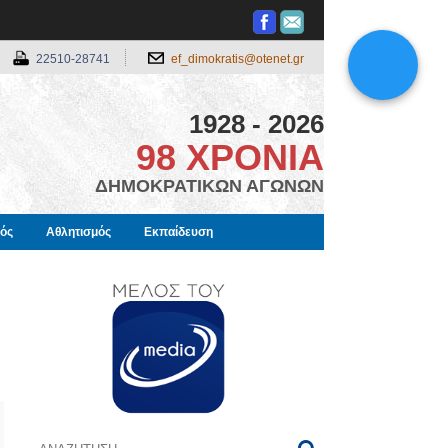
22510-28741
ef_dimokratis@otenet.gr
1928 - 2026
98 ΧΡΟΝΙΑ
ΔΗΜΟΚΡΑΤΙΚΩΝ ΑΓΩΝΩΝ
μός
Αθλητισμός
Εκπαίδευση