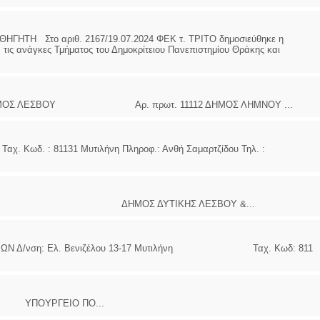
Στο αριθ. 2167/19.07.2024 ΦΕΚ τ. ΤΡΙΤΟ δημοσιεύθηκε η
 τις ανάγκες Τμήματος του Δημοκρίτειου Πανεπιστημίου Θράκης και
ΝΟΜΟΣ ΛΕΣΒΟΥ Αρ. πρωτ. 11112 ΔΗΜΟΣ ΛΗΜΝΟΥ ...
αχ. Κωδ. : 81131 Μυτιλήνη Πληροφ.: Ανθή Σαμαρτζίδου Τηλ. :
ΜΟΣ ΔΥΤΙΚΗΣ ΛΕΣΒΟΥ &...
ΙΩΝ Δ/νση: Ελ. Βενιζέλου 13-17 Μυτιλήνη Ταχ. Κωδ: 811
ΡΓΕΙΟ ΠΟ...