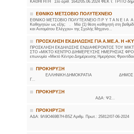
ΚΑΘΗΓΗΤΗ Στο αριθ. 1642/05.06.2024 ΦΕΚ τ. ΤΡΙΤΟ δημο
ΕΘΝΙΚΟ ΜΕΤΣΟΒΙΟ ΠΟΛΥΤΕΧΝΕΙΟ
ΕΘΝΙΚΟ ΜΕΤΣΟΒΙΟ ΠΟΛΥΤΕΧΝΕΙΟ Π Ρ Υ Τ Α Ν Ε Ι Α Α Ν Α
Καθηγητών ως εξής: . Μία (1) θέση καθηγητή στη βαθμ
και Αυτομάτου Ελέγχου» της Σχολής Μηχανο...
ΠΡΟΣΚΛΗΣΗ ΕΚΔΗΛΩΣΗΣ ΓΙΑ Α.ΜΕ.Α. Η «Κ
ΠΡΟΣΚΛΗΣΗ ΕΚΔΗΛΩΣΗΣ ΕΝΔΙΑΦΕΡΟΝΤΟΣ ΤΟΥ ΜΙΚΤ
ΣΤΟ «ΜΙΚΤΟ ΚΕΝΤΡΟ ΔΙΗΜΕΡΕΥΣΗΣ ΗΜΕΡΗΣΙΑΣ ΦΡΟΝΤΙΔ
επωνυμία «Μικτό Κέντρο Διημέρευσης Ημερήσιας Φροντίδας 
ΠΡΟΚΗΡΥΞΗ
ΕΛΛΗΝΙΚΗ ΔΗΜΟΚΡΑΤΙΑ ΔΗΜΟΣ ΜΥΤΙΛΗΝΗΣ
Γ...
ΠΡΟΚΗΡΥΞΗ
ΑΔΑ: Ψ2...
ΠΡΟΚΗΡΥΞΗ
ΑΔΑ: 9Λ9Ο469Β7Η-Β5Ζ Αριθμ. Πρωτ.: 25812/07-06-2024
ΑΝΑΡΤΗΤΕΑ