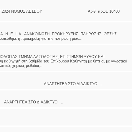
7.2024 ΝΟΜΟΣ ΛΕΣΒΟΥ Αριθ. πρωτ. 10408
ΙΩΑΝΝΗΣ Α. ΜΑΛΛΙΑΣ
ΧΕΙΡΟΥΡΓΟΣ
ΟΦΘΑΛΜΙΑΤΡΟΣ
Διδάκτωρ Ιατρικής Σχολής
Α Ν Ε Ι Α ΑΝΑΚΟΙΝΩΣΗ ΠΡΟΚΗΡΥΞΗΣ ΠΛΗΡΩΣΗΣ ΘΕΣΗΣ
Πανεπιστημίου Αθηνών
ιεύθηκε η προκήρυξη για την πλήρωση μίας...
Καλλιπόλεως 3,Νέα Σμύρνη,
τηλ:210-9320215
Καβέτσου 10, Μυτιλήνη, τηλ:
2251038065
ΟΛΟΓΙΑΣ ΤΜΗΜΑ ΔΑΣΟΛΟΓΙΑΣ, ΕΠΙΣΤΗΜΩΝ ΞΥΛΟΥ ΚΑΙ
 καθηγητή στη βαθμίδα του Επίκουρου Καθηγητή με θητεία, με γνωστικό
Χειρουργός Ωτορινολαρυγγολόγος
τικές χημικές μέθοδοι,...
Έλενα Μπούμπα
Στρατιωτικός Ιατρός
Διδ.Παν.Αθηνών
 ΑΝΑΡΤΗΤΕΑ ΣΤΟ ΔΙΑΔΙΚΤΥΟ ...
Διπλωματούχος Ευρ.Ακαδημίας
Πάρνηθας 95-97 Αχαρναί
2102467085 & 6938502258
email- elenboumpa@gmail.com
ΤΗΤΕΑ ΣΤΟ ΔΙΑΔΙΚΤΥΟ ...