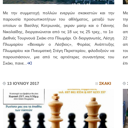
Με την συμμετοχή πολλών ενεργών σκακιστών και την
Με
παρουσία προσωπικοτήτων του αθλήματος, μεταξύ των
τη
οποίων οι Βασίλης Κοτρωνιάς, γκραν μαιτρ και ο Γιάννης
δε
Νικολαϊδης, διοργανώνεται από τις 18 ως τις 25 τρεχ., το 1ο
απ
Διεθνές Τουρνουά Σκάκι στο Πλωμάρι. Οι διοργανωτές, Λέσχη
22
Πλωμαρίου «Βενιαμίν ο Λέσβιος», Φορέας Ανάπτυξης
απ
Πλωμαρίου και Πνευματική Στέγη Περιστερίου, φιλοδοξούν να
το
παρουσιάσουν, μια από τις αρτιότερες συναντήσεις του
εν
Σκάκι, πανε...
έπα
13 ΙΟΥΛΙΟΥ 2017
ΣΚΑΚΙ