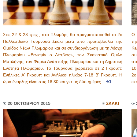
Στις 22 & 23 τρεχ., στο Πλωμάρι, θα πραγματοποιηθεί το 2ο
Ο 
Παλλεσβιακό Τουρνουά Σκάκι μετά από πρωτοβουλία της
τη
Ομάδας Νέων Πλωμαρίου και σε συνδιοργάνωση με τη Λέσχη
K
Πλωμαρίου «Βενιαμίν ο Λέσβιος», τον Σκακιστικό Όμιλο
συ
Μυτιλήνης, τον Φορέα Ανάπτυξης Πλωμαρίου και τη Δημοτική
στ
Ενότητα Πλωμαρίου. Το Τουρνουά χωρίζεται σε 2 Γκρουπ:
10
Ενήλικες Α' Γκρουπ και Ανήλικοι ηλικίας 7-18 Β' Γκρουπ. Η
2ο
ώρα έναρξης είναι στις 16:30 και για τις δύο ημέρες.
...
εκ
20 ΟΚΤΩΒΡΙΟΥ 2015
ΣΚΑΚΙ