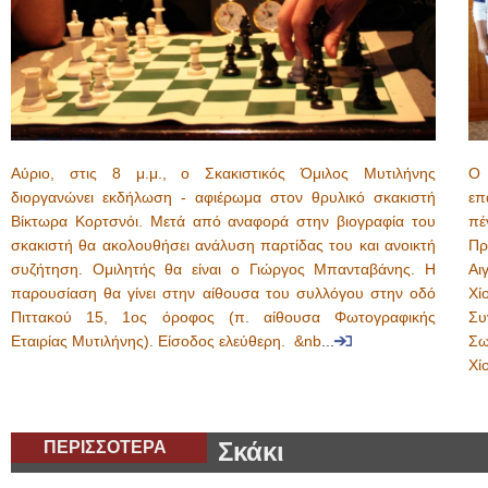
Αύριο, στις 8 μ.μ., ο Σκακιστικός Όμιλος Μυτιλήνης
Ο 
διοργανώνει εκδήλωση - αφιέρωμα στον θρυλικό σκακιστή
επ
Βίκτωρα Κορτσνόι. Μετά από αναφορά στην βιογραφία του
πέ
σκακιστή θα ακολουθήσει ανάλυση παρτίδας του και ανοικτή
Πρ
συζήτηση. Ομιλητής θα είναι ο Γιώργος Μπανταβάνης. Η
Αι
παρουσίαση θα γίνει στην αίθουσα του συλλόγου στην οδό
Χί
Πιττακού 15, 1ος όροφος (π. αίθουσα Φωτογραφικής
Συ
Εταιρίας Μυτιλήνης). Είσοδος ελεύθερη. &nb
...
Σω
Χί
ΠΕΡΙΣΣΟΤΕΡΑ
Σκάκι