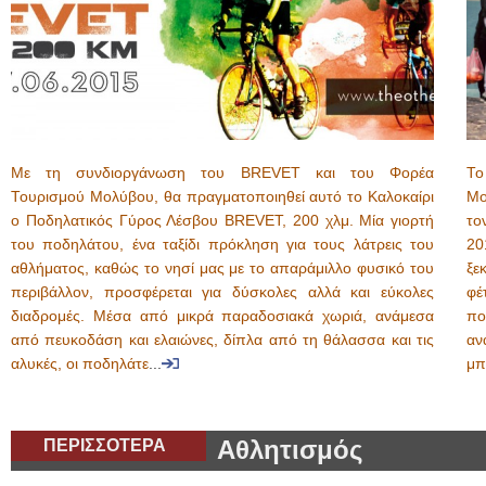
Με τη συνδιοργάνωση του BREVET και του Φορέα
Το
Τουρισμού Μολύβου, θα πραγματοποιηθεί αυτό το Καλοκαίρι
Μο
ο Ποδηλατικός Γύρος Λέσβου BREVET, 200 χλμ. Μία γιορτή
το
του ποδηλάτου, ένα ταξίδι πρόκληση για τους λάτρεις του
20
αθλήματος, καθώς το νησί μας με το απαράμιλλο φυσικό του
ξε
περιβάλλον, προσφέρεται για δύσκολες αλλά και εύκολες
φέ
διαδρομές. Μέσα από μικρά παραδοσιακά χωριά, ανάμεσα
πο
από πευκοδάση και ελαιώνες, δίπλα από τη θάλασσα και τις
αν
αλυκές, οι ποδηλάτε
...
μπ
ΠΕΡΙΣΣΟΤΕΡΑ
Αθλητισμός