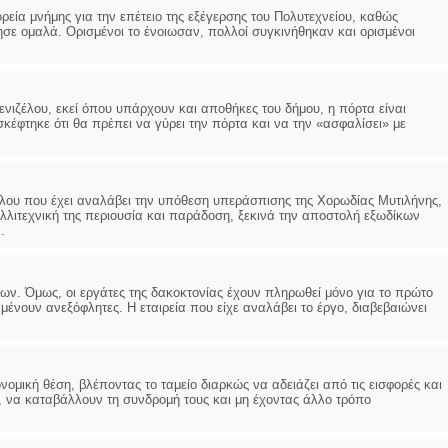
εία μνήμης για την επέτειο της εξέγερσης του Πολυτεχνείου, καθώς
ησε ομαλά. Ορισμένοι το ένοιωσαν, πολλοί συγκινήθηκαν και ορισμένοι
ενιζέλου, εκεί όπου υπάρχουν και αποθήκες του δήμου, η πόρτα είναι
σκέφτηκε ότι θα πρέπει να γύρει την πόρτα και να την «ασφαλίσει» με
λου που έχει αναλάβει την υπόθεση υπεράσπισης της Χορωδίας Μυτιλήνης,
λλιτεχνική της περιουσία και παράδοση, ξεκινά την αποστολή εξωδίκων
.
ν. Όμως, οι εργάτες της δακοκτονίας έχουν πληρωθεί μόνο για το πρώτο
μένουν ανεξόφλητες. Η εταιρεία που είχε αναλάβει το έργο, διαβεβαιώνει
νομική θέση, βλέποντας το ταμείο διαρκώς να αδειάζει από τις εισφορές και
, να καταβάλλουν τη συνδρομή τους και μη έχοντας άλλο τρόπο