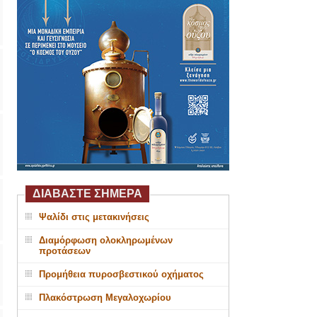
ΔΙΑΒΑΣΤΕ ΣΗΜΕΡΑ
Ψαλίδι στις μετακινήσεις
Διαμόρφωση ολοκληρωμένων
προτάσεων
Προμήθεια πυροσβεστικού οχήματος
Πλακόστρωση Μεγαλοχωρίου