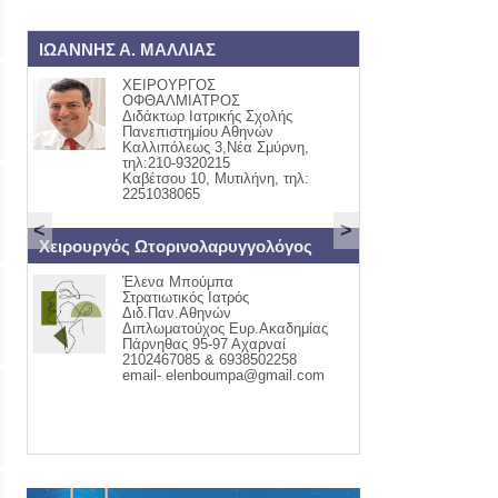
ΙΩΑΝΝΗΣ Α. ΜΑΛΛΙΑΣ
ΟΡΘΟΠΑΙΔΙΚΟ
ΧΕΙΡΟΥΡΓΟΣ
ΓΙΩΡΓ
ΟΦΘΑΛΜΙΑΤΡΟΣ
ΟΡΘΟ
Διδάκτωρ Ιατρικής Σχολής
ΤΡΑΥ
Πανεπιστημίου Αθηνών
ΚΑΒΕΤ
Καλλιπόλεως 3,Νέα Σμύρνη,
ΤΗΛ:2
τηλ:210-9320215
ΚΙΝ:6
Καβέτσου 10, Μυτιλήνη, τηλ:
2251038065
<
>
t
Χειρουργός Ωτορινολαρυγγολόγος
ΕΝΔΟΚΡΙΝΟΛΟΓ
Έλενα Μπούμπα
ΑΣΗΜΑ
Στρατιωτικός Ιατρός
ΜΟΥΦ
Διδ.Παν.Αθηνών
θυρεο
Διπλωματούχος Ευρ.Ακαδημίας
Διαβή
Πάρνηθας 95-97 Αχαρναί
Οστεο
2102467085 & 6938502258
Έμμην
email- elenboumpa@gmail.com
ΚΑΒΕΤ
ΠΑΠΑ
22510-