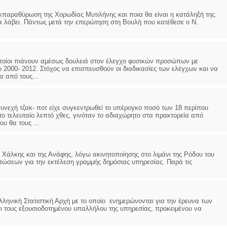
κπαραθύρωση της Χορωδίας Μυτιλήνης και ποια θα είναι η κατάληξή της.
θα λάβει. Πάντως μετά την επερώτηση στη Βουλή που κατέθεσε ο Ν.
 οποίοι πιάνουν αμέσως δουλειά στον έλεγχο φυσικών προσώπων με
ο 2000- 2012. Στόχος να επισπευσθούν οι διαδικασίες των ελέγχων και να
 από τους...
συνεχή τζακ- ποτ είχε συγκεντρωθεί το υπέρογκο ποσό των 18 περίπου
το τελευταίο λεπτό χθες, γινόταν το αδιαχώρητο στα πρακτορεία από
υ θα τους ...
Χάλκης και της Ανάφης, λόγω ακινητοποίησης στο λιμάνι της Ρόδου του
τώσεων για την εκτέλεση γραμμής δημόσιας υπηρεσίας. Παρά τις
ληνική Στατιστική Αρχή με το οποίο ενημερώνονται για την έρευνα των
ι τους εξουσιοδοτημένου υπαλλήλου της υπηρεσίας, προκειμένου να