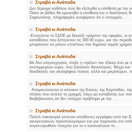
Στραβά κι Ανάποδα
Δεν ξέρουμε καθόλου πώς θα εξελιχθεί η υπόθεση με την ε
Πόσο σε βάθος θα ερευνηθεί η υπόθεση και τι διαστάσεις 
Σηφουνάκης, πληροφορίες αναφέρουν ότι ο υπουργός ...
Στραβά κι Ανάποδα
-Ενισχύεται το ΣΔΟΕ με δεκαέξι «ράμπο» της εφορίας, οι
καταθέσεις που ξεπερνούν τις 300.00 ευρώ, για την περίοδ
μπορέσουν να μπουν επιτέλους στα δημόσια ταμεία χρήματα
Στραβά κι Ανάποδα
Με δύο υπερτυχερούς, έληξε η «τρέλα» του τζόκερ που με 
εκατομμυρίων ευρώ, που ζητούσαν δικαιούχους. Μέχρι και 
διεκδικητές του οκταψήφιου ποσού, αλλά και μικρότερων, πο
Στραβά κι Ανάποδα
Απομονώνονται οι κάτοικοι της Κάσου, της Καρπάθου, της 
πλοίου που εκτελεί τη γραμμή, λόγω μη καταβολής των πισ
διαβεβαιώσεις ότι δεν υπάρχει πρόβλημα με την ...
Στραβά κι Ανάποδα
Πολλά νοικοκυριά γίνονται αποδέκτες εγγράφου από την Ελ
οικογενειακών προϋπολογισμών και για παρουσία στο σπίτ
συγκεντρωθούν στοιχεία για το τι καταναλώνει το...