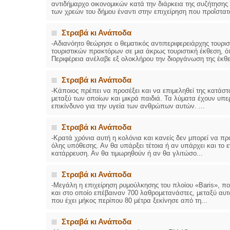
αντιδήμαρχο οικονομικών κατά την διάρκεια της συζήτησης 
των χρεών του δήμου έναντι στην επιχείρηση που προΐστατα
Στραβά κι Ανάποδα
-Αδιανόητο θεώρησε ο θεματικός αντιπεριφερειάρχης τουρισ
τουριστικών πρακτόρων σε μια άκρως τουριστική έκθεση, όπ
Περιφέρεια ανέλαβε εξ ολοκλήρου την διοργάνωση της έκθεσ
Στραβά κι Ανάποδα
-Κάποιος πρέπει να προσέξει και να επιμεληθεί της κατάστ
μεταξύ των οποίων και μικρά παιδιά. Τα λύματα έχουν υπερχε
επικίνδυνο για την υγεία των ανθρώπων αυτών. ...
Στραβά κι Ανάποδα
-Κρατά χρόνια αυτή η κολόνια και κανείς δεν μπορεί να προσ
όλης υπόθεσης. Αν θα υπάρξει τέτοια ή αν υπάρχει και το
κατάρρευση. Αν θα τιμωρηθούν ή αν θα γλιτώσο...
Στραβά κι Ανάποδα
-Μεγάλη η επιχείρηση ρυμούλκησης του πλοίου «Baris», πο
και στο οποίο επέβαιναν 700 λαθρομετανάστες, μεταξύ αυτ
που έχει μήκος περίπου 80 μέτρα ξεκίνησε από τη...
Στραβά κι Ανάποδα