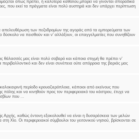
ρμόζεται όπως πρέπει, ή καλύτερα καθόλου,μπορεί να γίνονται σποραδικά
ρες, που εκεί τα πράγματα είναι πολύ αυστηρά και δεν υπάρχει περίπτωση
ΕΙΔΙΚΟΣ ΚΑΡΔΙΟΛΟΓΟΣ
ΚΩΝΣΤΑΝΤΙΝΟΣ Ε. ΑΡΩΝΗΣ
Holter πίεσης και ρυθμού
για απελευθέρωση των πεζοδρομίων της αγοράς από τα εμπορεύματα των
Δοκιμασία κοπώσεως Φορητός
ερα δύσκολο να πεισθούν και ν' αλλάξουν, οι επαγγελματίες που συνηθίζουν
υπέρηχος
Μυτιλήνη Βουρνάζων 2
τηλ.2251302311
Γέρα:Παπάδος τηλ.22510-83600
aroniskos@gmail.com
ις θάλασσές μας είναι πολύ σοβαρό και κάποια στιγμή θα πρέπει ν'
α περιβαλλοντικό και δεν είναι συνέπεια ούτε απόρροια της βαριάς μας
Φυσικοθεραπεύτρια Manual Therapis
Σταυρουλάκη-Γαλάτη Ιφιγένεια
Πτυχιούχος Φυσικοθεραπείας
ή καλοκαιρινή περίοδο κρουαζιερόπλοια, κάποιοι από εκείνους που
ΑΤΕΙ Θεσσαλονίκης-PAMP
ς πόλης και να κινηθούν προς τον περιφερειακό του κάστρου, έτυχε να
Σύμβαση με ΕΟΠΥΥ
Ασκληπιού 39 Χρυσομαλλούσα
σβίων που ...
Μυτιλήνη
τηλ. 22510-54898- 6977957180
κής Αρχής, καθώς έντονη εξακολουθεί να είναι η δυσαρέσκεια των μελών
α στη Χίο. Οι περιφερειακοί σύμβουλοι του γειτονικού νησιού, βρίσκονται σε