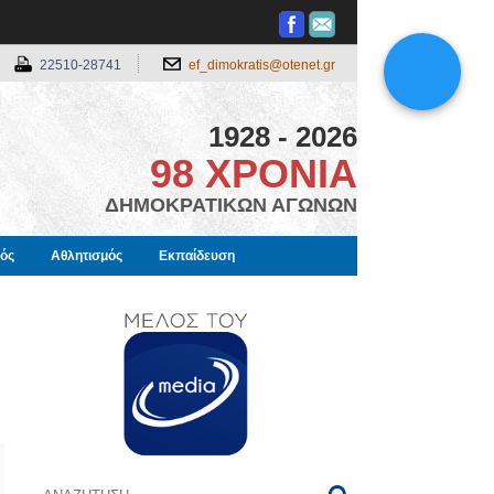
22510-28741
ef_dimokratis@otenet.gr
1928 - 2026
98 ΧΡΟΝΙΑ
ΔΗΜΟΚΡΑΤΙΚΩΝ ΑΓΩΝΩΝ
μός
Αθλητισμός
Εκπαίδευση