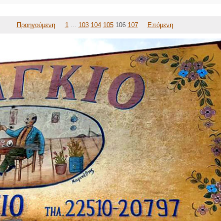
Προηγούμενη
1
...
103
104
105
106
107
Επόμενη