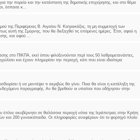
για την πορεία και την κατάσταση της δημοτικής επιχείρησης, και στο θέμα
ι, έσπασε κ...
μού της Περιφέρειας Β. Αιγαίου Ν. Κατρακάζος, τη μη συμμετοχή των
ως αυτή της Σμύρνης, που θα διεξαχθεί τις επόμενες ημέρες. Έτσι, αφού η
ης, και αφού ...
ασης στο ΠΙΚΠΑ, εκεί όπου φιλοξενούνται περί τους 50 λαθρομετανάστες,
ιλίσει και έχουν πλημυρίσει την περιοχή, κάτι που είναι ιδιαίτερα
διορίσει ή να μαντέψει τι ακριβώς θα γίνει. Ποια θα είναι η κατάληξη της
 ενδεχόμενο παραγραφής. Αν θα βρεθούν οι υπαίτιοι που οδήγησαν στην
υ έπλεε ακυβέρνητο σε θαλάσσια περιοχή νότια της Ιεράπετρας στην Κρήτη
ών και 200 γυναικόπαιδα. Οι πληροφορίες αναφέρουν ότι το φορτηγό πλοίο