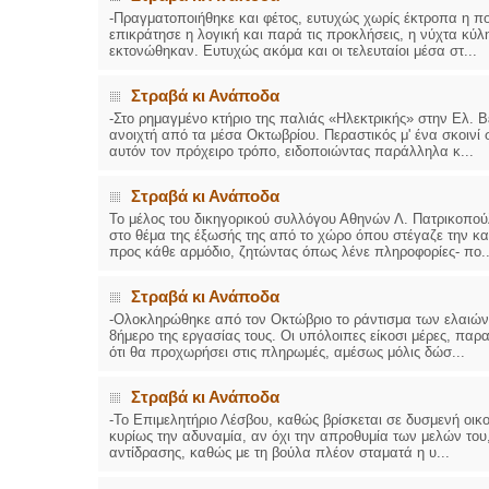
-Πραγματοποιήθηκε και φέτος, ευτυχώς χωρίς έκτροπα η πορ
επικράτησε η λογική και παρά τις προκλήσεις, η νύχτα κύλ
εκτονώθηκαν. Ευτυχώς ακόμα και οι τελευταίοι μέσα στ...
Στραβά κι Ανάποδα
-Στο ρημαγμένο κτήριο της παλιάς «Ηλεκτρικής» στην Ελ. Β
ανοιχτή από τα μέσα Οκτωβρίου. Περαστικός μ' ένα σκοινί 
αυτόν τον πρόχειρο τρόπο, ειδοποιώντας παράλληλα κ...
Στραβά κι Ανάποδα
Το μέλος του δικηγορικού συλλόγου Αθηνών Λ. Πατρικοπού
στο θέμα της έξωσής της από το χώρο όπου στέγαζε την κα
προς κάθε αρμόδιο, ζητώντας όπως λένε πληροφορίες- πο..
Στραβά κι Ανάποδα
-Ολοκληρώθηκε από τον Οκτώβριο το ράντισμα των ελαιώνω
8ήμερο της εργασίας τους. Οι υπόλοιπες είκοσι μέρες, παρα
ότι θα προχωρήσει στις πληρωμές, αμέσως μόλις δώσ...
Στραβά κι Ανάποδα
-Το Επιμελητήριο Λέσβου, καθώς βρίσκεται σε δυσμενή οικο
κυρίως την αδυναμία, αν όχι την απροθυμία των μελών του
αντίδρασης, καθώς με τη βούλα πλέον σταματά η υ...