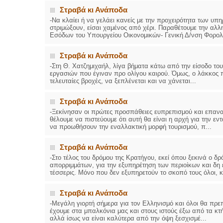
Στραβά κι Ανάποδα
-Να κλαίει ή να γελάει κανείς με την προχειρότητα των υ
στριμώξουν, είσαι χαμένος από χέρι. Παραθέτουμε την αλλ
Εσόδων του Υπουργείου Οικονομικών- Γενική Δ/νση Φορολογ
Στραβά κι Ανάποδα
-Στη Θ. Χατζημιχαήλ, λίγα βήματα κάτω από την είσοδο το
εργασιών που έγιναν προ ολίγου καιρού. Όμως, ο λάκκος π
τελευταίες βροχές, να ξεπλένεται και να χάνεται...
Στραβά κι Ανάποδα
-Ξεκίνησαν οι πρώτες προσπάθειες ευπρεπισμού και επανα
θέλουμε να πιστεύουμε ότι αυτή θα είναι η αρχή για την ε
να προωθήσουν την εναλλακτική μορφή τουρισμού, π...
Στραβά κι Ανάποδα
-Στο τέλος του δρόμου της Κρατήγου, εκεί όπου ξεκινά ο δ
απορριμμάτων, για την εξυπηρέτηση των περιοίκων και δη ε
τέσσερις. Μόνο που δεν εξυπηρετούν το σκοπό τους όλοι, κ.
Στραβά κι Ανάποδα
-Μεγάλη γιορτή σήμερα για τον Ελληνισμό και όλοι θα πρε
έχουμε στα μπαλκόνια μας και στους ιστούς έξω από τα κτ
αλλά ίσως να είναι καλύτερα από την όψη ξεσχισμέ...