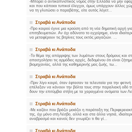
-Μπορεί ο αντικαπνιστικός νόμος στην Ελλάδα να μην εφα
και που κάποιοι τυπικοί έλεγχοι, όμως υπάρχουν άλλες χώ
να τη γλυτώσει ο παραβάτης, είτε αυτός λέγετ...
Στραβά κι Ανάποδα
-Προ καιρού έγινε μια κρούση από τη νέα δημοτική αρχή 
επιτηδευματιών. Αν όχι αδύνατο το εγχείρημα, είναι ιδιαίτ
να μεταφέρουν τις βιτρίνες τους εκτός μαγαζιών. ...
Στραβά κι Ανάποδα
-Το θέμα της απόρριψης των λυμάτων στους δρόμους και στ
απασχολήσει τις αρμόδιες αρχές, δεδομένου ότι είναι ζήτημ
βιομηχανίας, αλλά της καθημερινής μας ζωής, τω...
Στραβά κι Ανάποδα
-Πριν λίγο καιρό, όταν έφτασαν τα τελευταία για την φετιν
επέλεξαν να κάνουν την βόλτα τους στην παραλιακή οδό τη
δουν την επιτύμβια στήλη με τα χαραγμένα ονόματα των Λε
Στραβά κι Ανάποδα
-Με καζάνι που βράζει μοιάζει η παράταξη της Περιφερεια
της, όχι μόνο στη Λέσβο, αλλά και στα άλλα νησιά, ιδιαίτερ
αναβρασμό και κανείς δεν γνωρίζει τι θα γί...
Στραβά κι Ανάποδα