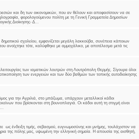
πηρεσιών και δη των οικονομικών, που αν θέλουν και αποφασίσουν να σε
ηλογραφία, φορολογούμενου πολίτη με τη Γενική Γραμματεία Δημοσίων
ικής Διοίκησης- Δ...
υ δημοτικού σχολείου, εμφανίζεται μεγάλη λακκούβα, συνέπεια κάποιων
ου ανοίχτηκε τότε, καλύφθηκε με αμμοχάλικο, με αποτέλεσμα μετά τις
λειτουργίας των ιαματικών λουτρών στη Λουτρόπολη Θερμής. Σίγουρα όλοι
ντατικοποίηση των ενεργειών και των δύο βαθμών των τοπικής αυτοδιοίκησης
ρόμος για την Αγριλιά, στο μπάζωμα, υπάρχουν μεταλλικοί κάδοι
κείνων που βρίσκονται στη βουνοπλαγιά. Οι κάδοι αυτή τη στιγμή είναι
..
πε ως ένδειξη τιμής, σεβασμού, ευγνωμοσύνης και μνήμης, τουλάχιστον να
ήρια της πόλης μας, υψωμένη την ελληνική σημαία. Η απουσία της αισθητή,