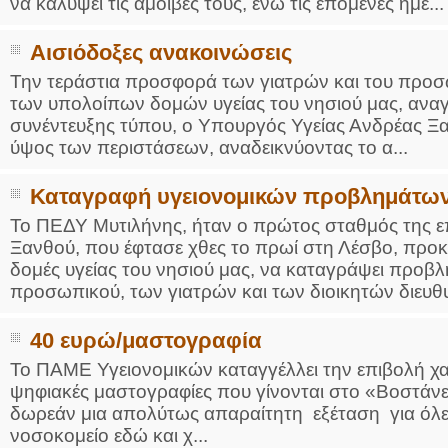
να καλύψει τις αμοιβές τους, ενώ τις επόμενες ημέ...
Αισιόδοξες ανακοινώσεις
Την τεράστια προσφορά των γιατρών και του προσ
των υπολοίπων δομών υγείας του νησιού μας, αναγν
συνέντευξης τύπου, ο Υπουργός Υγείας Ανδρέας Ξα
ύψος των περιστάσεων, αναδεικνύοντας το α...
Καταγραφή υγειονομικών προβλημάτω
Το ΠΕΔΥ Μυτιλήνης, ήταν ο πρώτος σταθμός της ε
Ξανθού, που έφτασε χθες το πρωί στη Λέσβο, προκε
δομές υγείας του νησιού μας, να καταγράψει προβλ
προσωπικού, των γιατρών και των διοικητών διευθυ
40 ευρώ/μαστογραφία
Το ΠΑΜΕ Υγειονομικών καταγγέλλει την επιβολή χ
ψηφιακές μαστογραφίες που γίνονται στο «Βοστάνει
δωρεάν μια απολύτως απαραίτητη εξέταση για όλες 
νοσοκομείο εδώ και χ...