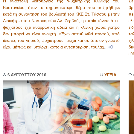
Η αναστολή λειτουργίας της Ψυχιατρικής Κλινικής του
Σε
Βοστανείου, ήταν το σημαντικότερο θέμα που συζητήθηκε
βρ
κατά τη συνάντηση του βουλευτή του ΚΚΕ Στ. Τάσσου με την
πε
Διοικήτρια του Νοσοκομείου Αν. Ζερβού, η οποία τόνισε ότι η
ελ
ψυχίατρος έχει αναρρωτική άδεια και η κλινική χωρίς γιατρό
εί
δεν μπορεί να είναι ανοιχτή. «Έχω απευθυνθεί παντού, από
τα
ιδιώτες του νησιού, ψυχιάτρους, μέχρι και σε όποιον γνωστό
χι
είχα, μήπως και υπάρχει κάποια ανταπόκριση, τουλάχ
...
δι
εύ
6 ΑΥΓΟΥΣΤΟΥ 2016
ΥΓΕΙΑ