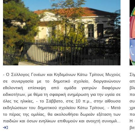
- Ο Σύλλογος Γονέων και Κηδεμόνων Κάτω Τρίτους Μυχούς
Σί
σε συνεργασία με το δημοτικό σχολείο, διοργανώνουν
απ
εθελοντική επίσκεψη από ομάδα γιατρών διαφόρων
βλ
ειδικοτήτων, με θέμα τη σφαιρική ενημέρωση για την υγεία σε
πο
όλες τις ηλικίες, - το Σάββατο, στις 10 π.μ., στην αίθουσα
συ
εκδηλώσεων του δημοτικού σχολείου Κάτω Τρίτους. - Μετά
χρ
το πέρας της ομιλίας, θα ακολουθήσει δωρεάν εξέταση των
πο
παιδιών και όσων ενηλίκων επιθυμούν και ανοιχτή συνομιλ...
Η 
βιτ