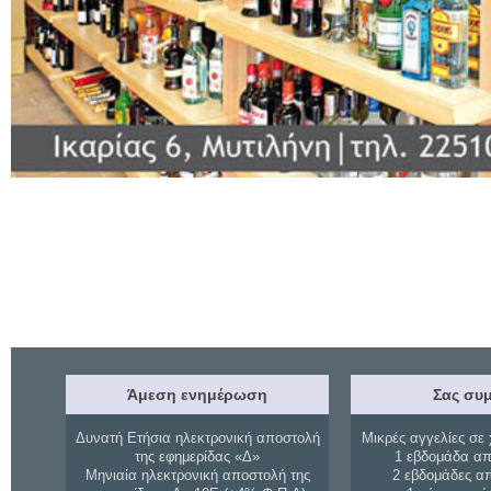
Άμεση ενημέρωση
Σας συμ
Δυνατή Ετήσια ηλεκτρονική αποστολή
Μικρές αγγελίες σε 
της εφημερίδας «Δ»
1 εβδομάδα απ
Μηνιαία ηλεκτρονική αποστολή της
2 εβδομάδες α