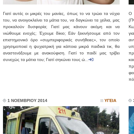
Γιατί αυτές οι μικρές του μανίες, όπως το να τρώει τα νύχια
Ο 
του, να ανοιγοκλείνει τα μάτια του, να δαγκώνει τα χείλια, μας
(Π
προκαλούν δυσφορία; Γιατί μας κάνουν ακόμη και να
Κω
νιώθουμε ενοχές; Έχουμε δίκιο; Εάν ξεκινήσουμε από τον
γι
επιστημονικό όρο «συμπεριφορικές συνήθειες», τον οποίο
αν
χρησιμοποιεί η ψυχιατρική για κάποια μικρά παιδικά τικ, θα
υπ
αναστενάξουμε με ανακούφιση. Γιατί το παιδί μας τρίβει
πρ
συνεχώς τα μάτια του; Γιατί σηκώνει τους ώ...
κα
πρ
φε
πό
1 ΝΟΕΜΒΡΙΟΥ 2014
ΥΓΕΙΑ