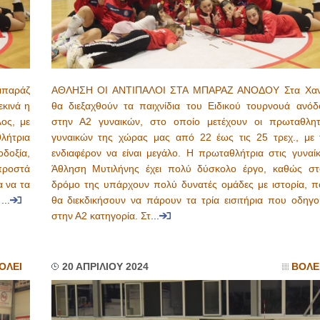
μπαράζ
ΑΘΛΗΣΗ ΟΙ ΑΝΤΙΠΑΛΟΙ ΣΤΑ ΜΠΑΡΑΖ ΑΝΟΔΟΥ Στα Χαν
εκινά η
θα διεξαχθούν τα παιχνίδια του Ειδικού τουρνουά ανόδ
λος, με
στην Α2 γυναικών, στο οποίο μετέχουν οι πρωταθλητ
λήτρια
γυναικών της χώρας μας από 22 έως τις 25 τρεχ., με 
δοξία,
ενδιαφέρον να είναι μεγάλο. Η πρωταθλήτρια στις γυναίκ
προστά
Άθληση Μυτιλήνης έχει πολύ δύσκολο έργο, καθώς στ
α να τα
δρόμο της υπάρχουν πολύ δυνατές ομάδες με ιστορία, π
ς
...
θα διεκδικήσουν να πάρουν τα τρία εισιτήρια που οδηγο
στην Α2 κατηγορία. Στ
...
ΟΛΕΙ
20 ΑΠΡΙΛΙΟΥ 2024
ΒΟΛΕ