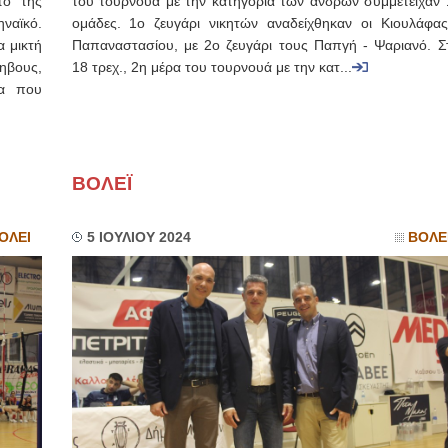
τό της
του τουρνουά με την κατηγορία των ανδρών συμμετείχαν 
ναϊκό.
ομάδες. 1ο ζευγάρι νικητών αναδείχθηκαν οι Κιουλάφας
α μικτή
Παπαναστασίου, με 2ο ζευγάρι τους Παπγή - Ψαριανό. Στ
βους,
18 τρεχ., 2η μέρα του τουρνουά με την κατ...
ια που
BOΛΕΪ
ΟΛΕΙ
5 ΙΟΥΛΙΟΥ 2024
ΒΟΛΕ