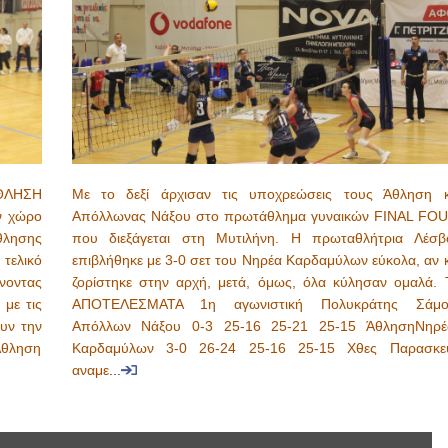
ΘΛΗΣΗ
Με το δεξί άρχισαν τις υποχρεώσεις τους Άθληση κ
ν χώρο
Απόλλωνας Νάξου στο πρωτάθλημα γυναικών FINAL FOU
θλησης
που διεξάγεται στη Μυτιλήνη. Η πρωταθλήτρια Λέσβ
 τελικό
επιβλήθηκε με 3-0 σετ του Νηρέα Καρδαμύλων εύκολα, αν κ
νοντας
ζορίστηκε στην αρχή, μετά, όμως, όλα κύλησαν ομαλά. 
 με τις
ΑΠΟΤΕΛΕΣΜΑΤΑ 1η αγωνιστική Πολυκράτης Σάμο
υν την
Απόλλων Νάξου 0-3 25-16 25-21 25-15 ΆθλησηΝηρέ
Άθληση
Καρδαμύλων 3-0 26-24 25-16 25-15 Χθες Παρασκε
αναμε
...