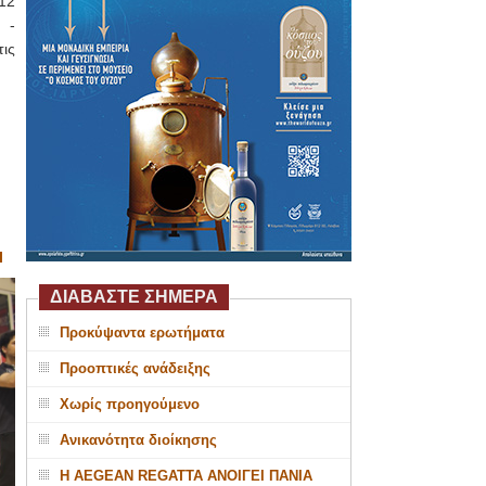
12
 -
ις
Ι
ΔΙΑΒΑΣΤΕ ΣΗΜΕΡΑ
Προκύψαντα ερωτήματα
Προοπτικές ανάδειξης
Χωρίς προηγούμενο
Ανικανότητα διοίκησης
Η AEGEAN REGATTA ΑΝΟΙΓΕΙ ΠΑΝΙΑ