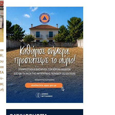
αι
R,
ου
αι
ΤΑ
υ-
ας
υή