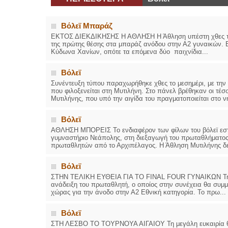
Βόλεϊ Μπαράζ
ΕΚΤΟΣ ΔΙΕΚΔΙΚΗΣΗΣ Η ΑΘΛΗΣΗ Η Άθληση υπέστη χθες την δ
της πρώτης θέσης στα μπαράζ ανόδου στην Α2 γυναικών. Βέ
Κύδωνα Χανίων, οπότε τα επόμενα δύο παιχνίδια...
Βόλεϊ
Συνέντευξη τύπου παραχωρήθηκε χθες το μεσημέρι, με την 
που φιλοξενείται στη Μυτιλήνη. Στο πάνελ βρέθηκαν οι τ
Μυτιλήνης, που υπό την αιγίδα του πραγματοποιείται στο νη
Βόλεϊ
ΑΘΛΗΣΗ ΜΠΟΡΕΙΣ Το ενδιαφέρον των φίλων του βόλεϊ εστιά
γυμναστήριο Νεάπολης, στη διεξαγωγή του πρωταθλήματος
πρωταθλητών από το Αρχιπέλαγος. Η Άθληση Μυτιλήνης δεί
Βόλεϊ
ΣΤΗΝ ΤΕΛΙΚΗ ΕΥΘΕΙΑ ΓΙΑ ΤΟ FINAL FOUR ΓΥΝΑΙΚΩΝ Την Π
ανάδειξη του πρωταθλητή, ο οποίος στην συνέχεια θα συμμ
χώρας για την άνοδο στην Α2 Εθνική κατηγορία. Το πρω...
Βόλεϊ
ΣΤΗ ΛΕΣΒΟ ΤΟ ΤΟΥΡΝΟΥΑ ΑΙΓΑΙΟΥ Τη μεγάλη ευκαιρία θα 