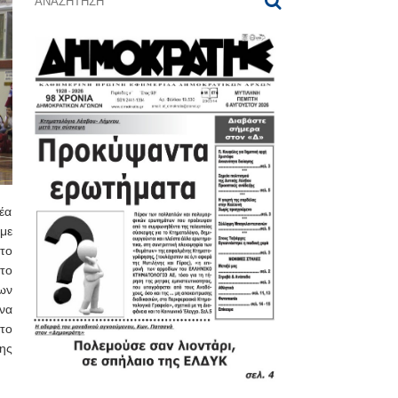
έα
 με
το
το
ων
να
το
ης