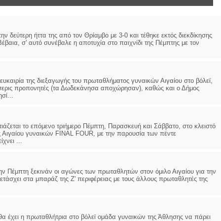
εύτερη ήττα της από τον Θρίαμβο με 3-0 και τέθηκε εκτός διεκδίκησης
βαια, σ' αυτό συνέβαλε η αποτυχία στο παιχνίδι της Πέμπτης με τον
ευκαιρία της διεξαγωγής του πρωταθλήματος γυναικών Αιγαίου στο βόλεϊ,
έσσερις προπονητές (τα Δωδεκάνησα αποχώρησαν), καθώς και ο Δήμος
σί...
ζεται το επόμενο τριήμερο Πέμπτη, Παρασκευή και Σάββατο, στο κλειστό
 Αιγαίου γυναικών FINAL FOUR, με την παρουσία των πέντε
χνει ...
έμπτη ξεκινάν οι αγώνες των πρωταθλητών στον όμιλο Αιγαίου για την
ετάσχει στα μπαράζ της Ζ' περιφέρειας με τους άλλους πρωταθλητές της
έχει η πρωταθλήτρια στο βόλεϊ ομάδα γυναικών της Άθλησης να πάρει