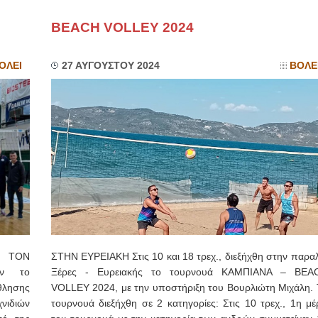
BEACH VOLLEY 2024
ΙΩΑΝΝΗΣ Α. ΜΑΛΛΙΑΣ
ΧΕΙΡΟΥΡΓΟΣ
ΟΦΘΑΛΜΙΑΤΡΟΣ
ΟΛΕΙ
27 ΑΥΓΟΥΣΤΟΥ 2024
ΒΟΛΕ
Διδάκτωρ Ιατρικής Σχολής
Πανεπιστημίου Αθηνών
Καλλιπόλεως 3,Νέα Σμύρνη,
τηλ:210-9320215
Καβέτσου 10, Μυτιλήνη, τηλ:
2251038065
Χειρουργός Ωτορινολαρυγγολόγος
Έλενα Μπούμπα
Στρατιωτικός Ιατρός
Διδ.Παν.Αθηνών
Διπλωματούχος Ευρ.Ακαδημίας
Πάρνηθας 95-97 Αχαρναί
2102467085 & 6938502258
email- elenboumpa@gmail.com
 ΤΟΝ
ΣΤΗΝ ΕΥΡΕΙΑΚΗ Στις 10 και 18 τρεχ., διεξήχθη στην παραλ
αν το
Ξέρες - Ευρειακής το τουρνουά ΚΑΜΠΙΑΝΑ – BEA
θλησης
VOLLEY 2024, με την υποστήριξη του Βουρλιώτη Μιχάλη. 
νιδιών
τουρνουά διεξήχθη σε 2 κατηγορίες: Στις 10 τρεχ., 1η μέ