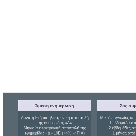
Άμεση ενημέρωση
Σας συμ
Δυνατή Ετήσια ηλεκτρονική αποστολή
Μικρές αγγελίες σε 
της εφημερίδας «Δ»
1 εβδομάδα απ
Μηνιαία ηλεκτρονική αποστολή της
2 εβδομάδες α
εφημερίδας «Δ» 10Ε (+4% Φ.Π.Α)
1 μήνας από