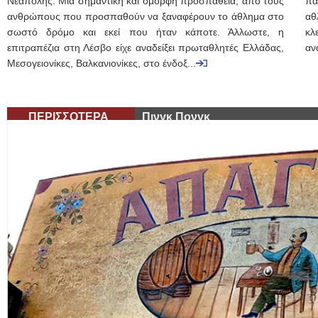
Νεάπολης. Μια σημαντική και όμορφη προσπάθεια, από τους
πα
ανθρώπους που προσπαθούν να ξαναφέρουν το άθλημα στο
αθ
σωστό δρόμο και εκεί που ήταν κάποτε. Άλλωστε, η
κλ
επιτραπέζια στη Λέσβο είχε αναδείξει πρωταθλητές Ελλάδας,
αν
Μεσογειονίκες, Βαλκανιονίκες, στο ένδοξ...
ΠΕΡΙΣΣΟΤΕΡΑ
Πινγκ Πονγκ