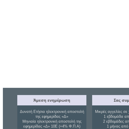
Άμεση ενημέρωση
Σας συμ
Δυνατή Ετήσια ηλεκτρονική αποστολή
Μικρές αγγελίες σε 
της εφημερίδας «Δ»
1 εβδομάδα απ
Μηνιαία ηλεκτρονική αποστολή της
2 εβδομάδες α
εφημερίδας «Δ» 10Ε (+4% Φ.Π.Α)
1 μήνας από