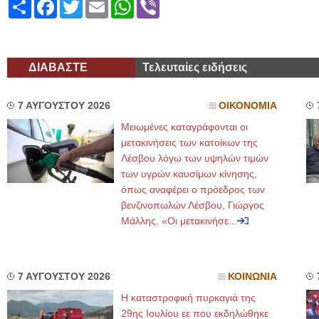
Share
Facebook
Twitter
Email
WhatsApp
Viber
ΔΙΑΒΑΣΤΕ
Τελευταίες ειδήσεις
7 ΑΥΓΟΥΣΤΟΥ 2026
ΟΙΚΟΝΟΜΙΑ
Μειωμένες καταγράφονται οι
μετακινήσεις των κατοίκων της
Λέσβου λόγω των υψηλών τιμών
των υγρών καυσίμων κίνησης,
όπως αναφέρει ο πρόεδρος των
βενζινοπωλών Λέσβου, Γιώργος
Μάλλης. «Οι μετακινήσε...
7 ΑΥΓΟΥΣΤΟΥ 2026
ΚΟΙΝΩΝΙΑ
Η καταστροφική πυρκαγιά της
29ης Ιουλίου εε που εκδηλώθηκε