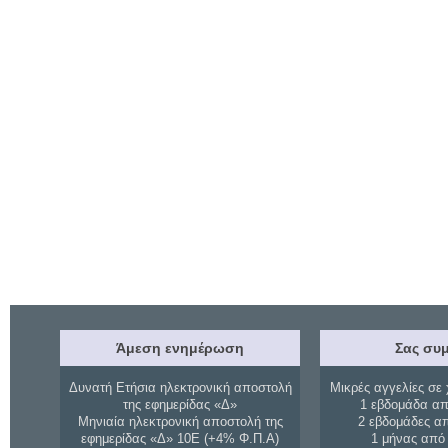
Άμεση ενημέρωση
Σας συμ
Δυνατή Ετήσια ηλεκτρονική αποστολή
Μικρές αγγελίες σε 
της εφημερίδας «Δ»
1 εβδομάδα απ
Μηνιαία ηλεκτρονική αποστολή της
2 εβδομάδες α
εφημερίδας «Δ» 10Ε (+4% Φ.Π.Α)
1 μήνας από