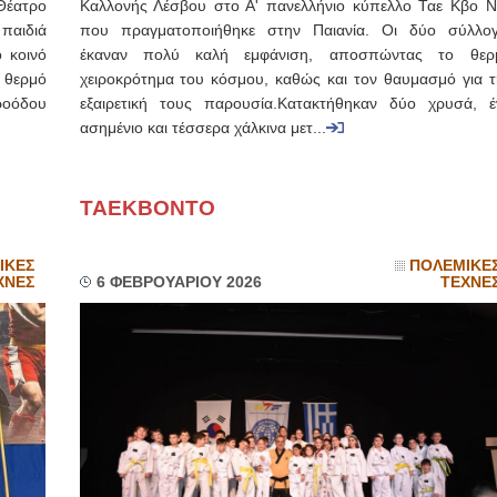
Θέατρο
Καλλονής Λέσβου στο Α' πανελλήνιο κύπελλο Ταε Κβο Ν
παιδιά
που πραγματοποιήθηκε στην Παιανία. Οι δύο σύλλογ
 κοινό
έκαναν πολύ καλή εμφάνιση, αποσπώντας το θερ
 θερμό
χειροκρότημα του κόσμου, καθώς και τον θαυμασμό για τ
ροόδου
εξαιρετική τους παρουσία.Κατακτήθηκαν δύο χρυσά, έ
ασημένιο και τέσσερα χάλκινα μετ...
ΤΑΕΚΒΟΝΤΟ
ΙΚΕΣ
ΠΟΛΕΜΙΚΕ
ΧΝΕΣ
6 ΦΕΒΡΟΥΑΡΙΟΥ 2026
ΤΕΧΝΕ