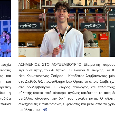
ιτυχία
ΑΣΗΜΕΝΙΟΣ ΣΤΟ ΛΟΥΞΕΜΒΟΥΡΓΟ Εξαιρετική παρουσ
τάσεις
είχε ο αθλητής του Αθλητικού Συλλόγου Μυτιλήνης Ταε Κ
ας και
Ντο Κωνσταντίνος Ζούρος - Καρδάτος λαμβάνοντας μέρ
η και
στο Διεθνές G1 πρωτάθλημα Lux Open, το οποίο έλαβε χώ
ιρετική
στο Λουξεμβούργο. Ο νεαρός αξιόλογος και ταλαντούχ
εια, η
αθλητής έπειτα από τέσσερις αγώνες κατέκτησε το ασημέν
οδίδει
μετάλλιο, δίνοντας την δική του μεγάλη μάχη. Ο αθλητ
παιδιά
συνεχίζει τις εντυπωσιακές εμφανίσεις και μετά από το χρ
μετάλλιο που...