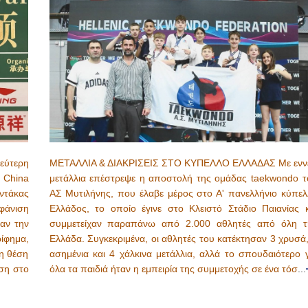
ύτερη
ΜΕΤΑΛΛΙΑ & ΔΙΑΚΡΙΣΕΙΣ ΣΤΟ ΚΥΠΕΛΛΟ ΕΛΛΑΔΑΣ Με ενν
 China
μετάλλια επέστρεψε η αποστολή της ομάδας taekwondo τ
ντάκας
ΑΣ Μυτιλήνης, που έλαβε μέρος στο Α' πανελλήνιο κύπελ
φάνιση
Ελλάδος, το οποίο έγινε στο Κλειστό Στάδιο Παιανίας κ
αν την
συμμετείχαν παραπάνω από 2.000 αθλητές από όλη τ
ίφημα,
Ελλάδα. Συγκεκριμένα, οι αθλητές του κατέκτησαν 3 χρυσά
ρη θέση
ασημένια και 4 χάλκινα μετάλλια, αλλά το σπουδαιότερο γ
έση στο
όλα τα παιδιά ήταν η εμπειρία της συμμετοχής σε ένα τόσ
...