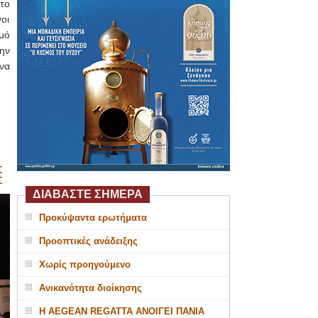
το
οι
μό
ην
να
Σ
Σ
ΔΙΑΒΑΣΤΕ ΣΗΜΕΡΑ
Προκύψαντα ερωτήματα
Προοπτικές ανάδειξης
Χωρίς προηγούμενο
Ανικανότητα διοίκησης
Η AEGEAN REGATTA ΑΝΟΙΓΕΙ ΠΑΝΙΑ