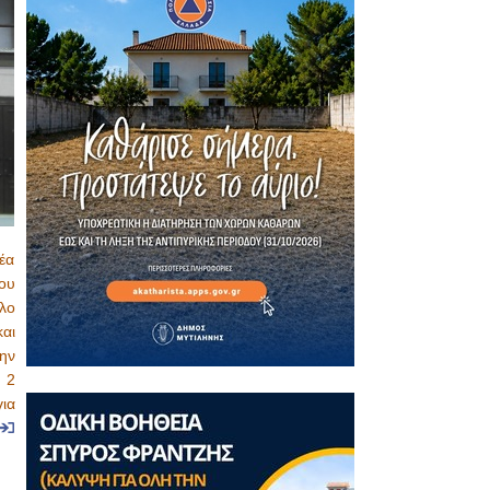
έα
ου
λο
αι
ην
, 2
ια