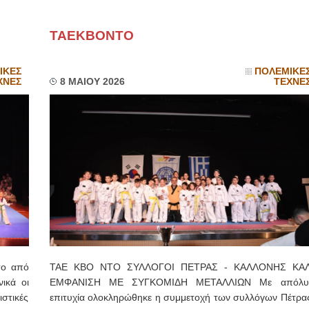
ΙΩΑΝΝΗΣ Α. ΜΑΛΛΙΑΣ
ΤΑΕΚΒΟΝΤΟ
ΧΕΙΡΟΥΡΓΟΣ
ΟΦΘΑΛΜΙΑΤΡΟΣ
ΙΚΕΣ
ΠΟΛΕΜΙΚΕ
Διδάκτωρ Ιατρικής Σχολής
ΧΝΕΣ
8 ΜΑΙΟΥ 2026
Πανεπιστημίου Αθηνών
ΤΕΧΝΕ
Καλλιπόλεως 3,Νέα Σμύρνη,
τηλ:210-9320215
Καβέτσου 10, Μυτιλήνη, τηλ:
2251038065
Χειρουργός Ωτορινολαρυγγολόγος
Έλενα Μπούμπα
Στρατιωτικός Ιατρός
Διδ.Παν.Αθηνών
Διπλωματούχος Ευρ.Ακαδημίας
Πάρνηθας 95-97 Αχαρναί
2102467085 & 6938502258
email- elenboumpa@gmail.com
ο από
ΤΑΕ ΚΒΟ ΝΤΟ ΣΥΛΛΟΓΟΙ ΠΕΤΡΑΣ - ΚΑΛΛΟΝΗΣ ΚΑ
ικά οι
ΕΜΦΑΝΙΣΗ ΜΕ ΣΥΓΚΟΜΙΔΗ ΜΕΤΑΛΛΙΩΝ Με απόλυ
στικές
επιτυχία ολοκληρώθηκε η συμμετοχή των συλλόγων Πέτρας