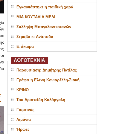
Εγκαινιάστηκε η παιδική χαρά
ΜΙΑ ΚΟΥΤΑΛΙΑ ΜΕΛΙ...
ία
Σύλληψη Μπαγκλαντεσιανών
ών
αι
Στραβά κι Ανάποδα
ής
Επίκαιρα
ος
οι
ΛΟΓΟΤΕΧΝΙΑ
να
δα
Παρουσίαση: Δημήτρης Πατίλας
Γράφει η Ελένη Κονιαρέλλη-Σιακή
ΚΡΙΝΟ
Σ
Του Αριστείδη Καλάργαλη
Σ
Γιορτινός
Λιμάνια
Ήρωες