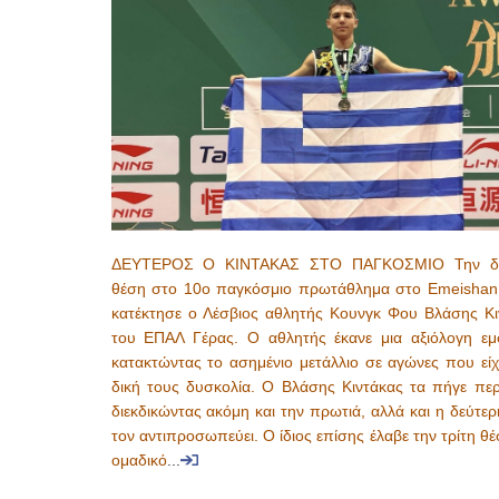
ΔΕΥΤΕΡΟΣ Ο ΚΙΝΤΑΚΑΣ ΣΤΟ ΠΑΓΚΟΣΜΙΟ Την δε
θέση στο 10ο παγκόσμιο πρωτάθλημα στο Emeishan
κατέκτησε ο Λέσβιος αθλητής Κουνγκ Φου Βλάσης Κι
του ΕΠΑΛ Γέρας. Ο αθλητής έκανε μια αξιόλογη εμ
κατακτώντας το ασημένιο μετάλλιο σε αγώνες που είχ
δική τους δυσκολία. Ο Βλάσης Κιντάκας τα πήγε περ
διεκδικώντας ακόμη και την πρωτιά, αλλά και η δεύτε
τον αντιπροσωπεύει. Ο ίδιος επίσης έλαβε την τρίτη θ
ομαδικό
...