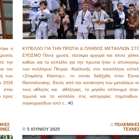
πήκε ο
ΚΥΠΕΛΛΟ ΓΙΑ ΤΗΝ ΠΡΩΤΙΑ & ΠΛΗΘΟΣ ΜΕΤΑΛΛΙΩΝ ΣΤ
Χρυσός
ΕΥΟΣΜΟ Πέντε χρυσά, τέσσερα αργυρά και πέντε χάλκιν
πό την
καθώς και το κύπελλο για την πρωτιά ήταν ο απολογισμ
αι του
των συλλόγων Πέτρας -Καλλονής στο πανελλήνιο κύπελ
χή των
«Σταμάτης Κάσσης», το οποίο διεξήχθη στον Εύοσ
ο 2026
Θεσσαλονίκης. Εκτός από την κατάκτηση των μεταλλίων α
 στην
τους αθλητές και αθλήτριες, το μεγάλο επίτευγμα ήταν
α προς
πρωτιά και το κύπελλο στις κατηγορίες παμπαίδων
παγκορασίδων από τ
...
ΙΚΕΣ
ΠΟΛΕΜΙΚΕ
ΧΝΕΣ
5 ΙΟΥΝΙΟΥ 2025
ΤΕΧΝΕ