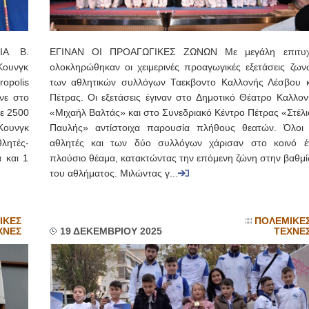
ΙΑ Β.
ΕΓΙΝΑΝ ΟΙ ΠΡΟΑΓΩΓΙΚΕΣ ΖΩΝΩΝ Με μεγάλη επιτυχ
Κουνγκ
ολοκληρώθηκαν οι χειμερινές προαγωγικές εξετάσεις ζων
opolis
των αθλητικών συλλόγων Ταεκβοντο Καλλονής Λέσβου κ
νε στο
Πέτρας. Οι εξετάσεις έγιναν στο Δημοτικό Θέατρο Καλλον
ε 2500
«Μιχαήλ Βαλτάς» και στο Συνεδριακό Κέντρο Πέτρας «Στέλι
Κουνγκ
Παυλής» αντίστοιχα παρουσία πλήθους θεατών. Όλοι 
λητές-
αθλητές και των δύο συλλόγων χάρισαν στο κοινό έ
 και 1
πλούσιο θέαμα, κατακτώντας την επόμενη ζώνη στην βαθμί
του αθλήματος. Μιλώντας γ...
ΙΚΕΣ
ΠΟΛΕΜΙΚΕ
ΧΝΕΣ
19 ΔΕΚΕΜΒΡΙΟΥ 2025
ΤΕΧΝΕ