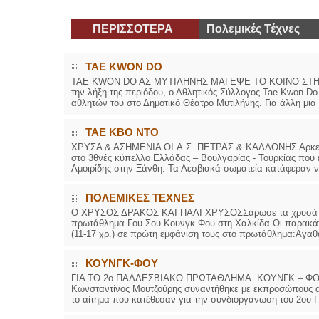
ΠΕΡΙΣΣΟΤΕΡΑ
Πολεμικές Τέχνες
TAE KWON DO
TAE KWON DO AΣ ΜΥΤΙΛΗΝΗΣ ΜΑΓΕΨΕ ΤΟ ΚΟΙΝΟ ΣΤΗΝ ΕΤ
την λήξη της περιόδου, ο Αθλητικός Σύλλογος Tae Kwon Do
αθλητών του στο Δημοτικό Θέατρο Μυτιλήνης. Για άλλη μια 
ΤΑΕ ΚΒΟ ΝΤΟ
ΧΡΥΣΑ & ΑΣΗΜΕΝΙΑ ΟI Α.Σ. ΠΕΤΡΑΣ & ΚΑΛΛΟΝΗΣ Αρκετά κ
στο 3θνές κύπελλο Ελλάδας – Βουλγαρίας - Τουρκίας που 
Αμοιρίδης στην Ξάνθη. Τα Λεσβιακά σωματεία κατάφεραν να
ΠΟΛΕΜΙΚΕΣ ΤΕΧΝΕΣ
Ο ΧΡΥΣΟΣ ΔΡΑΚΟΣ ΚΑΙ ΠΑΛΙ ΧΡΥΣΟΣΣάρωσε τα χρυσά και
πρωτάθλημα Γου Σου Κουνγκ Φου στη Χαλκίδα.Οι παρακάτω 
(11-17 χρ.) σε πρώτη εμφάνιση τους στο πρωτάθλημα:Αγαθα
ΚΟΥΝΓΚ-ΦΟΥ
ΓΙΑ ΤΟ 2ο ΠΑΛΛΕΣΒΙΑΚΟ ΠΡΩΤΑΘΛΗΜΑ ΚΟΥΝΓΚ – ΦΟΥ Α
Κωνσταντίνος Μουτζούρης συναντήθηκε με εκπροσώπους α
το αίτημα που κατέθεσαν για την συνδιοργάνωση του 2ου Π