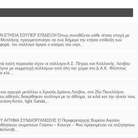
ΗΣΙΑ ΣΟΥΠΕΡ ΕΠΙΔΕΙΞΗ Όπως συνηθίζεται κάθε τέτοια εποχή με
 Μυτιλήνης πραγματοποίησε σε ένα διήμερο την ετήσια επίδειξη των
φορά, τον σύλλογο τίμησε ο κόσμος του νησι...
αλή παρουσία είχαν οι σύλλογοι Α.Σ. Πέτρας και Καλλονής Λέσβου
έγινε με συμμετοχή συλλόγων από όλη την χώρα στο Δ.Α.Κ. Φίλιππος
 κλέ...
 αργυρά μετάλλια ο Χρυσός Δράκος Λέσβου, στο 25ο Πανελλήνιο
αθλητές διακρίθηκαν ανάλογα με το άθλημα, τα κιλά και την ηλικία τους
νάση Άσπα, light Sanda,...
ΙΤΗΜΑ ΣΥΝΔΙΟΡΓΑΝΩΣΗΣ Ο Περιφερειάρχης Βορείου Αιγαίου
θλητικών σωματείων Γούσου – Κουνγκ – Φου προκειμένου να συζητήσουν
αλλεσβι...