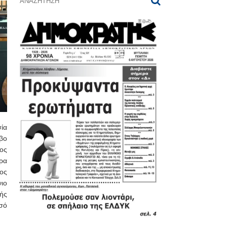
ία
βο
ος
ρα
ος
ιο
ής
υσό