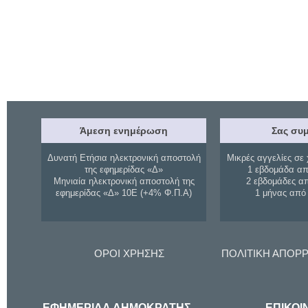
Άμεση ενημέρωση
Σας συμ
Δυνατή Ετήσια ηλεκτρονική αποστολή
Μικρές αγγελίες σε 
της εφημερίδας «Δ»
1 εβδομάδα απ
Μηνιαία ηλεκτρονική αποστολή της
2 εβδομάδες α
εφημερίδας «Δ» 10Ε (+4% Φ.Π.Α)
1 μήνας από
ΟΡΟΙ ΧΡΗΣΗΣ
ΠΟΛΙΤΙΚΗ ΑΠΟΡ
ΕΦΗΜΕΡΙΔΑ ΔΗΜΟΚΡΑΤΗΣ
ΕΠΙΚΟΙ