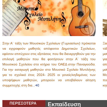
Στην Α΄ τάξη των Μουσικών Σχολείων (Γυμνασίων) πρόκειται
Ξε
να εγγραφούν μαθητές απόφοιτοι Δημοτικών Σχολείων,
τά
εφόσον επιτύχουν στις εξετάσεις που θα διενεργηθούν για την
μα
επιλογή μαθητών που θα φοιτήσουν στην Α΄ τάξη του
γι
Μουσικού Σχολείου στο κτήριο του ΟΑΕΔ στην Παναγιούδα.
απ
Για την εισαγωγή μαθητών στο Μουσικό Σχολείο Μυτιλήνης
μα
για το σχολικό έτος 2024- 2025 οι γονείς/κηδεμόνες των
Μο
υποψήφιων μαθητών, μπορούν να υποβάλουν αίτηση
πο
συμμετοχής στη δια
...
κη
ΠΕΡΙΣΣΟΤΕΡΑ
Εκπαίδευση