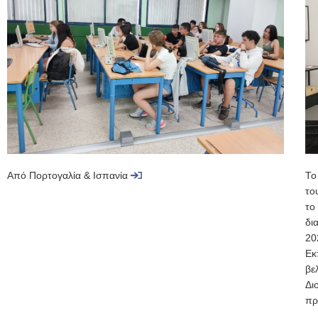
Από Πορτογαλία & Ισπανία
Το
το
το
δι
20
Εκ
βε
Δι
πρ