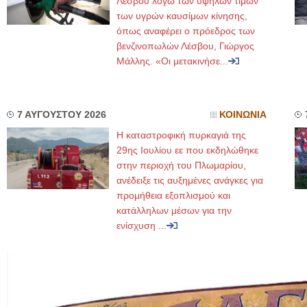
Λέσβου λόγω των υψηλών τιμών
των υγρών καυσίμων κίνησης,
όπως αναφέρει ο πρόεδρος των
βενζινοπωλών Λέσβου, Γιώργος
Μάλλης. «Οι μετακινήσε...
7 ΑΥΓΟΥΣΤΟΥ 2026
ΚΟΙΝΩΝΙΑ
Η καταστροφική πυρκαγιά της
29ης Ιουλίου εε που εκδηλώθηκε
στην περιοχή του Πλωμαρίου,
ανέδειξε τις αυξημένες ανάγκες για
προμήθεια εξοπλισμού και
κατάλληλων μέσων για την
ενίσχυση ...