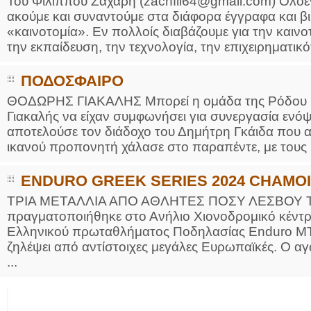
Του Φίλιππου Ζάχαρη (zachfil64@gmail.com) Ολοέν
ακούμε και συναντούμε στα διάφορα έγγραφα και βι
«καινοτομία». Εν πολλοίς διαβάζουμε για την καινο
την εκπαίδευση, την τεχνολογία, την επιχειρηματικότ
ΠΟΔΟΣΦΑΙΡΟ
ΘΟΔΩΡΗΣ ΓΙΑΚΑΛΗΣ Μπορεί η ομάδα της Ρόδου κ
Γιακαλής να είχαν συμφωνήσει για συνεργασία ενόψε
αποτελούσε τον διάδοχο του Δημήτρη Γκάιδα που 
ικανού προπονητή χάλασε στο παραπέντε, με τους Ρ
ENDURO GREEK SERIES 2024 CHAMOI
ΤΡΙΑ ΜΕΤΑΛΛΙΑ ΑΠΟ ΑΘΛΗΤΕΣ ΠΟΣΥ ΛΕΣΒΟΥ Τη
πραγματοποιήθηκε στο Ανήλιο Χιονοδρομικό κέντρ
Ελληνικού πρωταθλήματος Ποδηλασίας Enduro MTB
ζηλέψει από αντίστοιχες μεγάλες Ευρωπαϊκές. Ο α
...