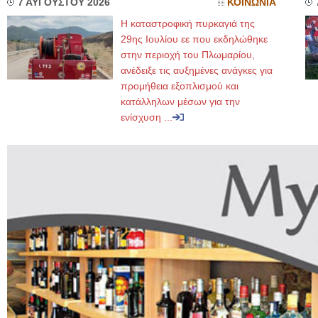
7 ΑΥΓΟΥΣΤΟΥ 2026
ΚΟΙΝΩΝΙΑ
Η καταστροφική πυρκαγιά της
29ης Ιουλίου εε που εκδηλώθηκε
στην περιοχή του Πλωμαρίου,
ανέδειξε τις αυξημένες ανάγκες για
προμήθεια εξοπλισμού και
κατάλληλων μέσων για την
ενίσχυση ...