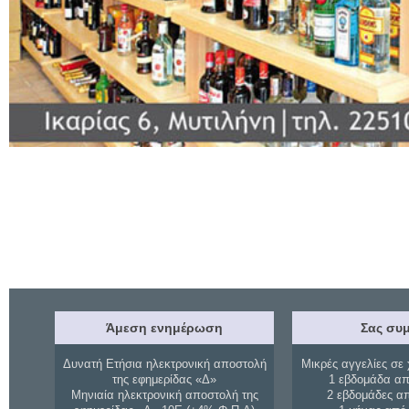
Άμεση ενημέρωση
Σας συμ
Δυνατή Ετήσια ηλεκτρονική αποστολή
Μικρές αγγελίες σε 
της εφημερίδας «Δ»
1 εβδομάδα απ
Μηνιαία ηλεκτρονική αποστολή της
2 εβδομάδες α