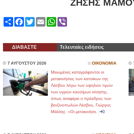
ΖΗΣΗΣ ΜΑΜΟΥ
Share
Facebook
Twitter
Email
WhatsApp
Viber
ΔΙΑΒΑΣΤΕ
Τελευταίες ειδήσεις
7 ΑΥΓΟΥΣΤΟΥ 2026
ΟΙΚΟΝΟΜΙΑ
Μειωμένες καταγράφονται οι
μετακινήσεις των κατοίκων της
Λέσβου λόγω των υψηλών τιμών
των υγρών καυσίμων κίνησης,
όπως αναφέρει ο πρόεδρος των
βενζινοπωλών Λέσβου, Γιώργος
Μάλλης. «Οι μετακινήσε...