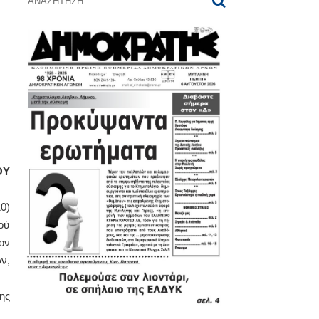
ΟΥ
0)
ού
ον
ν,
ης