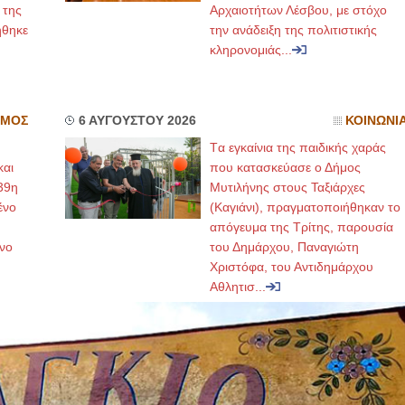
 της
Αρχαιοτήτων Λέσβου, με στόχο
ήθηκε
την ανάδειξη της πολιτιστικής
κληρονομιάς...
ΣΜΟΣ
6 ΑΥΓΟΥΣΤΟΥ 2026
ΚΟΙΝΩΝΙ
Tα εγκαίνια της παιδικής χαράς
και
που κατασκεύασε ο Δήμος
39η
Μυτιλήνης στους Ταξιάρχες
ένο
(Καγιάνι), πραγματοποιήθηκαν το
απόγευμα της Τρίτης, παρουσία
νο
του Δημάρχου, Παναγιώτη
Χριστόφα, του Αντιδημάρχου
Αθλητισ...