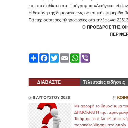
και στο διαδίκτυο στο Πρόγραμμα «Διαύγεια» et.diavg
Η δαπάνη της δημοσιεύσεως σε τοπική εφημερίδα β
Για περισσότερες πληροφορίες στα τηλέφωνα 22513
Ο ΠΡΟΕΔΡΟΣ ΤΗΣ ΟΙΚΟΝΟΜΙΚ
ΠΕΡΙΦΕΡΕΙΑΣ ΒΟΡΕΙΟ
ΜΟΥΤΖΟΥΡ
Share
Facebook
Twitter
Email
WhatsApp
Viber
ΔΙΑΒΑΣΤΕ
Τελευταίες ειδήσεις
6 ΑΥΓΟΥΣΤΟΥ 2026
ΚΟΙΝ
Με αφορμή το δημοσίευμα το
ΔΗΜΟΚΡΑΤΗ της περασμένη
Τετάρτης με τίτλο «Υπό στενή
παρακολούθηση» στο οποίο