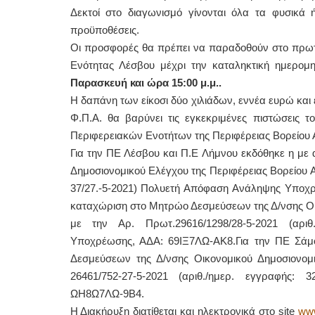
Δεκτοί στο διαγωνισμό γίνονται όλα τα φυσικ
προϋποθέσεις.
Οι προσφορές θα πρέπει να παραδοθούν στο πρω
Ενότητας Λέσβου μέχρι την καταληκτική ημερο
Παρασκευή και ώρα 15:00 μ.μ..
Η δαπάνη των είκοσι δύο χιλιάδων, εννέα ευρώ κα
Φ.Π.Α. θα βαρύνει τις εγκεκριμένες πιστώσεις 
Περιφερειακών Ενοτήτων της Περιφέρειας Βορείου Α
Για την ΠΕ Λέσβου και Π.Ε Λήμνου εκδόθηκε η με
Δημοσιονομικού Ελέγχου της Περιφέρειας Βορείου Αι
37/27.-5-2021) Πολυετή Απόφαση Ανάληψης Υποχρ
καταχώριση στο Μητρώο Δεσμεύσεων της Δ/νσης Οικ
με την Αρ. Πρωτ.29616/1298/28-5-2021 (αριθ
Υποχρέωσης, ΑΔΑ: 69ΙΞ7ΛΩ-ΑΚ8.Για την ΠΕ Σάμ
Δεσμεύσεων της Δ/νσης Οικονομικού Δημοσιονομι
26461/752-27-5-2021 (αριθ./ημερ. εγγραφής
ΩΗ8Ω7ΛΩ-9Β4.
Η Διακήρυξη διατίθεται και ηλεκτρονικά στο site
www