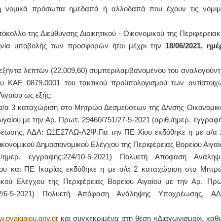
ά ή νομικά πρόσωπα ημεδαπά ή αλλοδαπά που έχουν τις νόμιμ
ΙΩΑΝΝΗΣ Α. ΜΑΛΛΙΑΣ
τόκολλο
της Διεύθυνσης Διοικητικού - Οικονομικού της Περιφερειακ
ΧΕΙΡΟΥΡΓΟΣ
ΟΦΘΑΛΜΙΑΤΡΟΣ
μηνία υποβολής των προσφορών ήτοι μέχρι την
18/06/2021, ημέ
Διδάκτωρ Ιατρικής Σχολής
Πανεπιστημίου Αθηνών
Καλλιπόλεως 3,Νέα Σμύρνη,
ι εξήντα λεπτών (22.009,60) συμπεριλαμβανομένου του αναλογούντ
τηλ:210-9320215
Καβέτσου 10, Μυτιλήνη, τηλ:
του ΚΑΕ 0879.0001 του τακτικού προϋπολογισμού των αντίστοιχ
2251038065
ιγαίου ως εξής:
 α/α 3 καταχώριση στο Μητρώο Δεσμεύσεων της Δ/νσης Οικονομικ
Χειρουργός Ωτορινολαρυγγολόγος
γαίου με την Αρ. Πρωτ. 29460/751/27-5-2021 (αριθ./ημερ. εγγραφή
Έλενα Μπούμπα
έωσης, ΑΔΑ: Ω1Ε27ΛΩ-Λ2Ψ.Για την ΠΕ Χίου εκδόθηκε η με α/α 
Στρατιωτικός Ιατρός
Διδ.Παν.Αθηνών
ονομικού Δημοσιονομικού Ελέγχου της Περιφέρειας Βορείου Αιγαί
Διπλωματούχος Ευρ.Ακαδημίας
Πάρνηθας 95-97 Αχαρναί
./ημερ. εγγραφής:224/10-5-2021) Πολυετή Απόφαση Ανάληψ
2102467085 & 6938502258
email- elenboumpa@gmail.com
ου και ΠΕ Ικαρίας εκδόθηκε η με α/α 2 καταχώριση στο Μητρ
κού Ελέγχου της Περιφέρειας Βορείου Αιγαίου με την Αρ. Πρω
: 32/6-5-2021) Πολυετή Απόφαση Ανάληψης Υποχρέωσης, ΑΔ
.pvaigaiou.gov.gr
και συγκεκριμένα στη θέση «Διαγωνισμοί», καθ