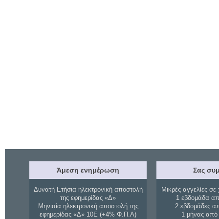
Άμεση ενημέρωση
Σας συμ
Δυνατή Ετήσια ηλεκτρονική αποστολή
Μικρές αγγελίες σε 
της εφημερίδας «Δ»
1 εβδομάδα απ
Μηνιαία ηλεκτρονική αποστολή της
2 εβδομάδες α
εφημερίδας «Δ» 10Ε (+4% Φ.Π.Α)
1 μήνας από