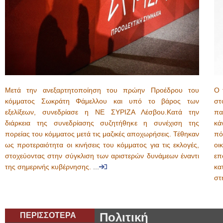
Μετά την ανεξαρτητοποίηση του πρώην Προέδρου του
O 
κόμματος Σωκράτη Φάμελλου και υπό το βάρος των
στ
εξελίξεων, συνεδρίασε η ΝΕ ΣΥΡΙΖΑ Λέσβου.Κατά την
πα
διάρκεια της συνεδρίασης συζητήθηκε η συνέχιση της
κά
πορείας του κόμματος μετά τις μαζικές αποχωρήσεις. Τέθηκαν
πό
ως προτεραιότητα οι κινήσεις του κόμματος για τις εκλογές,
οι
στοχεύοντας στην σύγκλιση των αριστερών δυνάμεων έναντι
επ
της σημερινής κυβέρνησης.
...
κα
στ
ΠΕΡΙΣΣΟΤΕΡΑ
Πολιτική