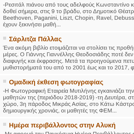
-Ρεσιτάλ πιάνου από τους αδελφούς Κωνσταντίνο 
δοθεί σήμερα, στις 9 το βράδυ, στο Δημοτικό Θέατ
Beethoven, Paganini, Liszt, Chopin, Ravel, Debussy 
έχουν ξεκινήσει μαθή...
Σάρλιτζα Πάλλας
Ένα ακόμη βιβλίο ετοιμάζεται να στολίσει τις προθ
μέρες. Ο Γιάννης Γιαννέλλης Θεοδοσιάδης ποτέ δεν
διαφυγής και έκφρασης. Μετά τα προηγούμενα πετ
μυθιστορήματά του από το 2001 έως και το 2017, φέ
Ομαδική έκθεση φωτογραφίας
-Η Φωτογραφική Εταιρεία Μυτιλήνης εγκαινιάζει τ
μαθητών της (περιόδου 2018-2019) -τη Δευτέρα, στ
χώρο, 3η πάροδος Μικράς Ασίας, στο Κάτω Κάστρο
δημιουργικής χρονιάς, οι μαθητές της ΦΕΜ...
Ημέρα περιβάλλοντος στην Αλυκή
-Με αφορμή την Παγκόσμια Ημέρα Περιβάλλοντος στι