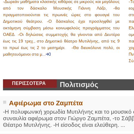
-Δωρεάν μαθήματα κλασικής κιθάρας σε μικρούς και μεγάλους
-Τ
από τον δάσκαλο Μουσικής Γιάννη Λάζο, -θα
εο
πραγματοποιούνται τις πρωινές ώρες στο φουαγιέ του
στ
Δημοτικού θεάτρου. -Ο δάσκαλος έχει προσληφθεί με
πα
οκτάμηνη σύμβαση μέσω κοινωφελούς προγράμματος του
Ελ
ΟΑΕΔ. -Οι δηλώσεις συμμετοχής θα γίνονται από Δευτέρα
ο
έως τις 19 τρεχ., στο Δημοτικό θέατρο Μυτιλήνης, από τις 9
πα
το πρωί έως τις 2 το μεσημέρι. -Θα διευκόλυνε πολύ, οι
χο
μαθητευόμενοι στα μ
...
Πν
Σύ
ΠΕΡΙΣΣΟΤΕΡΑ
Πολιτισμός
Αφιέρωμα στο Ζαμπέτα
-Η πολυφωνική χορωδία Μυτιλήνης και το μουσικό
συναυλία αφιέρωμα στον Γιώργο Ζαμπέτα, -το Σάββα
Θέατρο Μυτιλήνης. -Η είσοδος είναι ελεύθερη. ...