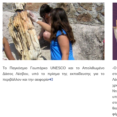
Το Παγκόσμιο Γεωπάρκο UNESCO και το Απολιθωμένο
-Ο
Δάσος Λέσβου, υπό το πρίσμα της εκπαίδευσης για το
στ
περιβάλλον και την αειφορία
Λέ
χρ
Ντ
υπ
στ
θε
φέ