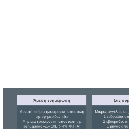
Άμεση ενημέρωση
Σας συμ
Δυνατή Ετήσια ηλεκτρονική αποστολή
Μικρές αγγελίες σε 
της εφημερίδας «Δ»
1 εβδομάδα απ
Μηνιαία ηλεκτρονική αποστολή της
2 εβδομάδες α
εφημερίδας «Δ» 10Ε (+4% Φ.Π.Α)
1 μήνας από