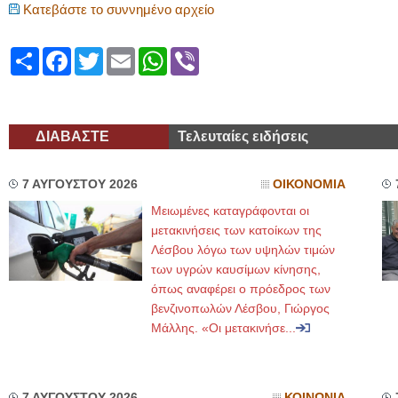
Κατεβάστε το συννημένο αρχείο
Share
Facebook
Twitter
Email
WhatsApp
Viber
ΔΙΑΒΑΣΤΕ
Τελευταίες ειδήσεις
7 ΑΥΓΟΥΣΤΟΥ 2026
ΟΙΚΟΝΟΜΙΑ
Μειωμένες καταγράφονται οι
μετακινήσεις των κατοίκων της
Λέσβου λόγω των υψηλών τιμών
των υγρών καυσίμων κίνησης,
όπως αναφέρει ο πρόεδρος των
βενζινοπωλών Λέσβου, Γιώργος
Μάλλης. «Οι μετακινήσε...
7 ΑΥΓΟΥΣΤΟΥ 2026
ΚΟΙΝΩΝΙΑ