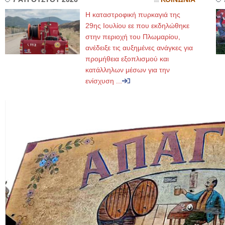
Η καταστροφική πυρκαγιά της
29ης Ιουλίου εε που εκδηλώθηκε
στην περιοχή του Πλωμαρίου,
ανέδειξε τις αυξημένες ανάγκες για
προμήθεια εξοπλισμού και
κατάλληλων μέσων για την
ενίσχυση ...