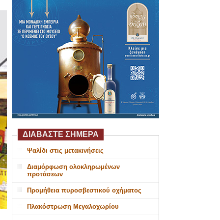
ΔΙΑΒΑΣΤΕ ΣΗΜΕΡΑ
Ψαλίδι στις μετακινήσεις
Διαμόρφωση ολοκληρωμένων
προτάσεων
Προμήθεια πυροσβεστικού οχήματος
Πλακόστρωση Μεγαλοχωρίου