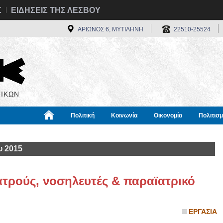
Σ
ΕΙΔΗΣΕΙΣ ΤΗΣ ΛΕΣΒΟΥ
ΑΡΙΩΝΟΣ 6, ΜΥΤΙΛΗΝΗ
22510-25524
ΙΚΩΝ
Πολιτική
Κοινωνία
Οικονομία
Πολιτισ
α
Χρήσιμα
Διεθνή
Πληροφορίες
υ 2015
ατρούς, νοσηλευτές & παραϊατρικό
ΕΡΓΑΣΙΑ