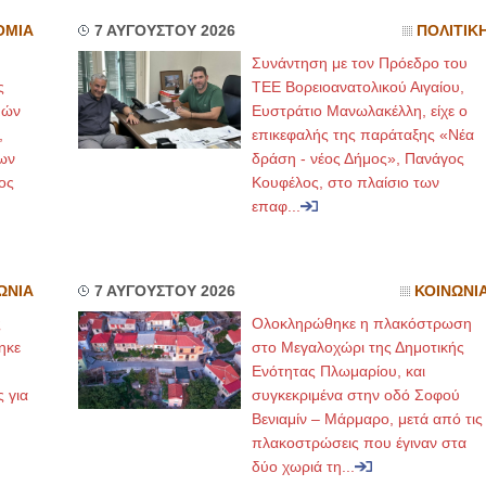
ΟΜΙΑ
7 ΑΥΓΟΥΣΤΟΥ 2026
ΠΟΛΙΤΙΚ
ΙΩΑΝΝΗΣ Α. ΜΑΛΛΙΑΣ
Συνάντηση με τον Πρόεδρο του
ΧΕΙΡΟΥΡΓΟΣ
ς
ΤΕΕ Βορειοανατολικού Αιγαίου,
ΟΦΘΑΛΜΙΑΤΡΟΣ
μών
Ευστράτιο Μανωλακέλλη, είχε ο
Διδάκτωρ Ιατρικής Σχολής
Πανεπιστημίου Αθηνών
,
επικεφαλής της παράταξης «Νέα
Καλλιπόλεως 3,Νέα Σμύρνη,
ων
δράση - νέος Δήμος», Πανάγος
τηλ:210-9320215
Καβέτσου 10, Μυτιλήνη, τηλ:
ος
Κουφέλος, στο πλαίσιο των
2251038065
επαφ...
Χειρουργός Ωτορινολαρυγγολόγος
Έλενα Μπούμπα
Στρατιωτικός Ιατρός
ΩΝΙΑ
7 ΑΥΓΟΥΣΤΟΥ 2026
ΚΟΙΝΩΝΙ
Διδ.Παν.Αθηνών
Διπλωματούχος Ευρ.Ακαδημίας
ς
Ολοκληρώθηκε η πλακόστρωση
Πάρνηθας 95-97 Αχαρναί
ηκε
στο Μεγαλοχώρι της Δημοτικής
2102467085 & 6938502258
email- elenboumpa@gmail.com
,
Ενότητας Πλωμαρίου, και
ς για
συγκεκριμένα στην οδό Σοφού
Βενιαμίν – Μάρμαρο, μετά από τις
πλακοστρώσεις που έγιναν στα
δύο χωριά τη...