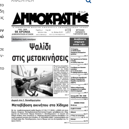
το
δη
ις
ων
κό
σε
ν-
το