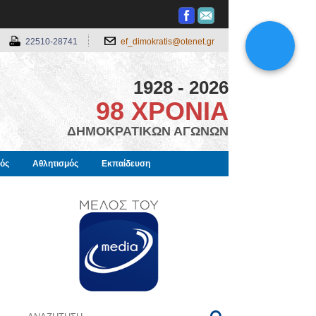
22510-28741
ef_dimokratis@otenet.gr
1928 - 2026
98 ΧΡΟΝΙΑ
ΔΗΜΟΚΡΑΤΙΚΩΝ ΑΓΩΝΩΝ
μός
Αθλητισμός
Εκπαίδευση