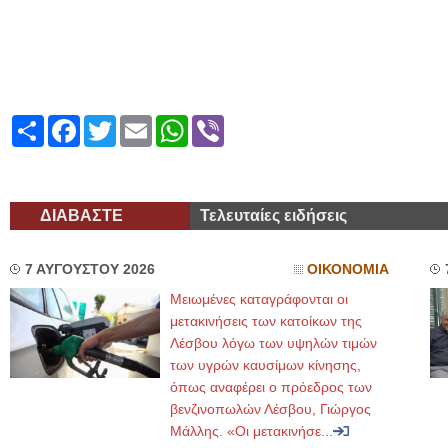
Share
Facebook
Twitter
Email
WhatsApp
Viber
ΔΙΑΒΑΣΤΕ
Τελευταίες ειδήσεις
7 ΑΥΓΟΥΣΤΟΥ 2026
ΟΙΚΟΝΟΜΙΑ
Μειωμένες καταγράφονται οι
μετακινήσεις των κατοίκων της
Λέσβου λόγω των υψηλών τιμών
των υγρών καυσίμων κίνησης,
όπως αναφέρει ο πρόεδρος των
βενζινοπωλών Λέσβου, Γιώργος
Μάλλης. «Οι μετακινήσε...