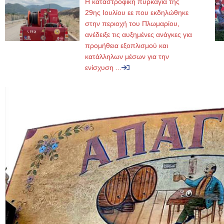
Η καταστροφική πυρκαγιά της
29ης Ιουλίου εε που εκδηλώθηκε
στην περιοχή του Πλωμαρίου,
ανέδειξε τις αυξημένες ανάγκες για
προμήθεια εξοπλισμού και
κατάλληλων μέσων για την
ενίσχυση ...