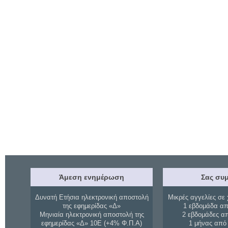
Άμεση ενημέρωση
Σας συμ
Δυνατή Ετήσια ηλεκτρονική αποστολή
Μικρές αγγελίες σε 
της εφημερίδας «Δ»
1 εβδομάδα απ
Μηνιαία ηλεκτρονική αποστολή της
2 εβδομάδες α
εφημερίδας «Δ» 10Ε (+4% Φ.Π.Α)
1 μήνας από