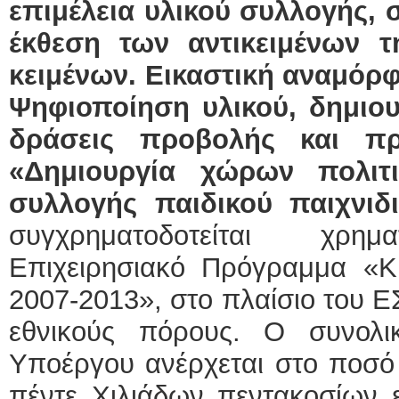
επιμέλεια υλικού συλλογής, 
έκθεση των αντικειμένων 
ΕΙΔΙΚΟΣ ΚΑΡΔΙΟΛΟΓΟΣ
κειμένων. Εικαστική αναμό
ΚΩΝΣΤΑΝΤΙΝΟΣ Ε. 
Holter πίεσης και ρυθ
Δοκιμασία κοπώσεως
Ψηφιοποίηση υλικού, δημιου
υπέρηχος
Μυτιλήνη Βουρνάζων
δράσεις προβολής και 
τηλ.2251302311
Γέρα:Παπάδος τηλ.22
aroniskos@gmail.co
«Δημιουργία χώρων πολιτ
συλλογής παιδικού παιχνιδ
Φυσικοθεραπεύτρια Manual 
Σταυρουλάκη-Γαλάτη Ι
συγχρηματοδοτείται χρη
Πτυχιούχος Φυσικοθε
ΑΤΕΙ Θεσσαλονίκης
Επιχειρησιακό Πρόγραμμα «Κ
Σύμβαση με ΕΟΠΥΥ
Ασκληπιού 39 Χρυσο
Μυτιλήνη
2007-2013», στο πλαίσιο του 
τηλ. 22510-54898- 69
εθνικούς πόρους. Ο συνολι
Υποέργου ανέρχεται στο ποσό
πέντε Χιλιάδων πεντακοσίων ε