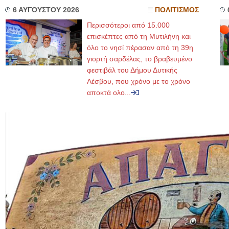
6 ΑΥΓΟΥΣΤΟΥ 2026
ΠΟΛΙΤΙΣΜΟΣ
Περισσότεροι από 15.000
επισκέπτες από τη Μυτιλήνη και
όλο το νησί πέρασαν από τη 39η
γιορτή σαρδέλας, το βραβευμένο
φεστιβάλ του Δήμου Δυτικής
Λέσβου, που χρόνο με το χρόνο
αποκτά ολο...