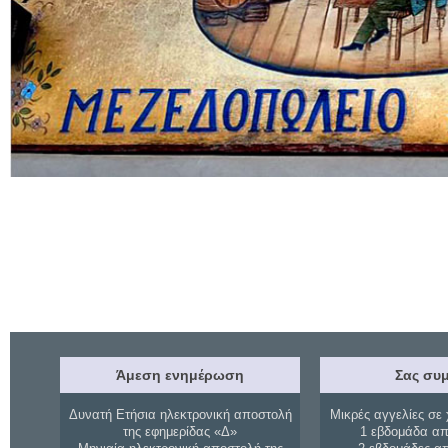
Άμεση ενημέρωση
Σας συμ
Δυνατή Ετήσια ηλεκτρονική αποστολή
Μικρές αγγελίες σε 
της εφημερίδας «Δ»
1 εβδομάδα απ