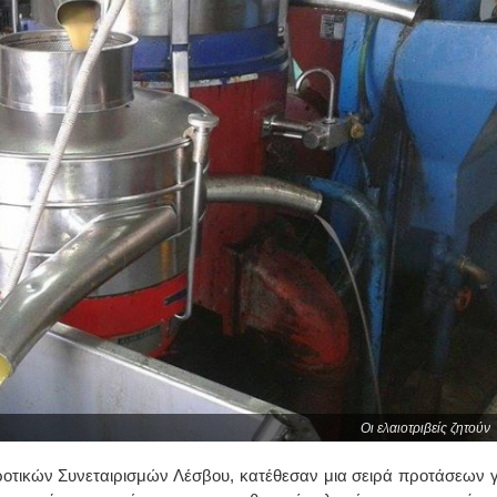
Οι ελαιοτριβείς ζητούν
γροτικών Συνεταιρισμών Λέσβου, κατέθεσαν μια σειρά προτάσεων γ