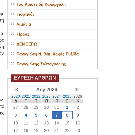
Του Αριστείδη Καλάργαλη
ης
Γιορτινός
τη
Λιμάνια
αι
Ήρωες
ρο
ΔΕΝ ΞΕΡΩ
γή
ών
Παναγιώτη Ν. Βέη, Χωρίς Πυξίδα
Παναγιώτης Σαλτογιάννης
ΕΥΡΕΣΗ ΑΡΘΡΩΝ
Αυγ 2026
2020
2021
2022
2023
2024
2025
2026
ν,
Δ
Τ
Τ
Π
Π
Σ
Κ
πό
27
28
29
30
31
1
2
ες
3
4
5
6
7
8
9
10
11
12
13
14
15
16
17
18
19
20
21
22
23