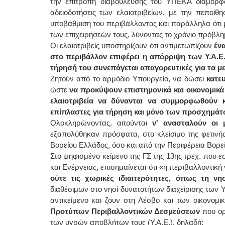
την επιτροπή διαβούλευσης του ΥΠΕΚΑ διαμόρφ
αδειοδοτήσεις των ελαιοτριβείων, με την πεποίθ
υποβάθμιση του περιβάλλοντος και παράλληλα ότι μ
των επιχειρήσεών τους, λύνοντας το χρόνιο πρόβλη
Οι ελαιοτριβείς υποστηρίζουν ότι αντιμετωπίζουν
έν
στο περιβάλλον επιφέρει η απόρριψη των Υ.Α.Ε
τήρησή του συνεπάγεται απαγορευτικές για τα μ
Ζητούν από το αρμόδιο Υπουργείο, να δώσει
κατε
ώστε
να προκύψουν επιστημονικά και οικονομικά
ελαιοτριβεία να δύνανται να συμμορφωθούν κ
επίπλαστες για τήρηση και μόνο των προσχημάτ
Ολοκληρώνοντας, αιτούνται
ν' ανασταλούν οι μ
εξαπολύθηκαν πρόσφατα, στο κλείσιμο της φετινή
Βορείου Ελλάδος, όσο και από την Περιφέρεια Βορεί
Στο ψηφισμένο κείμενο της ΓΣ της 13ης τρεχ. που
και Ενέργειας, επισημαίνεται ότι «η περιβαλλοντικ
ούτε τις χωρικές ιδιαιτερότητες, όπως τη νησ
διαθέσιμων στο νησί δυνατοτήτων διαχείρισης των
αντικείμενο και ζουν στη Λέσβο και των οικον
Προτύπων Περιβαλλοντικών Δεσμεύσεων
που ορί
των υγρών αποβλήτων τους (Υ.Α.Ε.), δηλαδή: