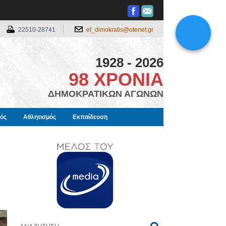
22510-28741
ef_dimokratis@otenet.gr
1928 - 2026
98 ΧΡΟΝΙΑ
ΔΗΜΟΚΡΑΤΙΚΩΝ ΑΓΩΝΩΝ
μός
Αθλητισμός
Εκπαίδευση