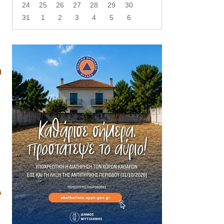
24
25
26
27
28
29
30
31
1
2
3
4
5
6
Η
Α