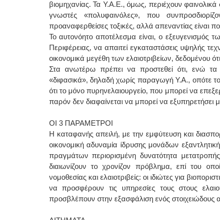
βιομηχανίας. Τα Υ.Α.Ε., όμως, περιέχουν φαινολικά 
γνωστές «πολυφαινόλες», που συνπροσδιορίζ
προαναφερθείσες τοξικές, αλλά απεναντίας είναι πολύ
Το αυτονόητο αποτέλεσμα είναι, ο εξευγενισμός τω
Περιφέρειας, να απαιτεί εγκαταστάσεις υψηλής τεχ
οικονομικά μεγέθη των ελαιοτριβείων, δεδομένου ότι
Στα ανωτέρω πρέπει να προστεθεί ότι, ενώ τα 
«διφασικά», δηλαδή χωρίς παραγωγή Υ.Α., οπότε το
ότι το μόνο πυρηνελαιουργείο, που μπορεί να επεξε
παρόν δεν διαφαίνεται να μπορεί να εξυπηρετήσει μ
ΟΙ 3 ΠΑΡΑΜΕΤΡΟΙ
Η καταφανής απειλή, με την εμφύτευση και διασπ
οικονομική αδυναμία ίδρυσης μονάδων εξαντλητικής
πραγμάτων περιορισμένη δυνατότητα μετατροπής τ
διαιωνίζουν το χρονίζον πρόβλημα, επί του οπο
νομοθεσίας και ελαιοτριβείς: οι ιδιώτες για βιοπορι
να προσφέρουν τις υπηρεσίες τους στους ελαι
προσβλέπουν στην εξασφάλιση ενός στοιχειώδους α