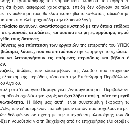
ωσης ή τροποποίησης του νομοθετικού πλαισίου που αφορά στ
ηση ότι έχουν αειφορικό χαρακτήρα, επειδή δεν οδηγούν σε τελι
ΙΩΑΝΝΗΣ Α. ΜΑΛΛΙΑΣ
ε την υιοθέτησή τους θα ελαστικοποιηθεί το καθεστώς αδειοδότησ
μα που αποτελεί τροχοπέδη στην ελαιοσυλλογή.
ΧΕΙΡΟΥΡΓΟΣ
α πλαίσιο κανόνων
,
αναντίστοιχα αυστηρό με την όποια επίδρα
ΟΦΘΑΛΜΙΑΤΡΟΣ
Διδάκτωρ Ιατρικής Σχολής
. σε φυσικούς αποδέκτες και ουσιαστικά μη εφαρμόσιμο, αφού
Πανεπιστημίου Αθηνών
Καλλιπόλεως 3,Νέα Σμύρνη,
εγέθη τους δαπάνες.
τηλ:210-9320215
υθύνσεις για επίσπευση των εργασιών
της επιτροπής του ΥΠΕΚ
Καβέτσου 10, Μυτιλήνη, τηλ:
2251038065
 βιώσιμες λύσεις, που να επιτρέπουν
την εφαρμογή τους,
ώστε 
αι να λειτουργήσουν τις επόμενες περιόδους και βέβαια ό
Χειρουργός Ωτορινολαρυγγολόγος
ων.
αζικές διώξεις
των ελαιοτριβέων της Λέσβου που στοχευμέ
Έλενα Μπούμπα
ς ελαιοκομικής περιόδου, τόσο από την Επιθεώρηση Περιβάλλοντ
Στρατιωτικός Ιατρός
Διδ.Παν.Αθηνών
ου Αιγαίου.
Διπλωματούχος Ευρ.Ακαδημίας
 εστάλη στο Υπουργείο Παραγωγικής Ανασυγκρότησης, Περιβάλλοντ
Πάρνηθας 95-97 Αχαρναί
2102467085 & 6938502258
ή νομοθεσία σχεδιάστηκε χωρίς
να έχει λάβει υπόψη, ούτε τα μεγέθ
email- elenboumpa@gmail.com
ιωτικότητα.
Η θέση μας αυτή, είναι συνισταμένη έκφραση τ
 Υ.Α.Ε., των εδραιωμένων πεποιθήσεων αυτών που ασχολούνται με 
ομικών δεδομένων σε σχέση με την υποχρέωση υλοποίησης των
δ
ζει η νομοθεσία για τη διαχείριση από τις επιχειρήσεις ελαιοτριβεί