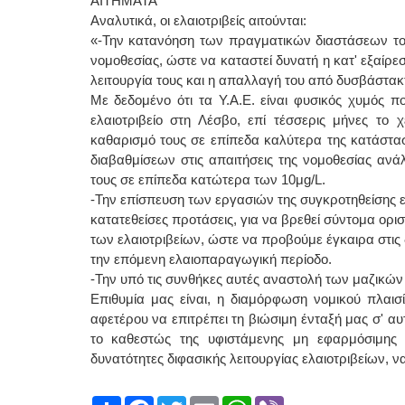
ΑΙΤΗΜΑΤΑ
Αναλυτικά, οι ελαιοτριβείς αιτούνται:
«-Την κατανόηση των πραγματικών διαστάσεων του
νομοθεσίας, ώστε να καταστεί δυνατή η κατ' εξαίρεσ
λειτουργία τους και η απαλλαγή του από δυσβάστακ
Με δεδομένο ότι τα Υ.Α.Ε. είναι φυσικός χυμός 
ελαιοτριβείο στη Λέσβο, επί τέσσερις μήνες το
καθαρισμό τους σε επίπεδα καλύτερα της κατάστασ
διαβαθμίσεων στις απαιτήσεις της νομοθεσίας αν
τους σε επίπεδα κατώτερα των 10μg/L.
-Την επίσπευση των εργασιών της συγκροτηθείσης ε
κατατεθείσες προτάσεις, για να βρεθεί σύντομα ορ
των ελαιοτριβείων, ώστε να προβούμε έγκαιρα στις 
την επόμενη ελαιοπαραγωγική περίοδο.
-Την υπό τις συνθήκες αυτές αναστολή των μαζικών
Επιθυμία μας είναι, η διαμόρφωση νομικού πλαισ
αφετέρου να επιτρέπει τη βιώσιμη ένταξή μας σ' α
το καθεστώς της υφιστάμενης μη εφαρμόσιμης ν
δυνατότητες διφασικής λειτουργίας ελαιοτριβείων, 
Share
Facebook
Twitter
Email
WhatsApp
Viber