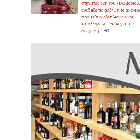
στην περιοχή του Πλωμαρίου
ανέδειξε τις αυξημένες ανάγκε
προμήθεια εξοπλισμού και
κατάλληλων μέσων για την
ενίσχυση ...