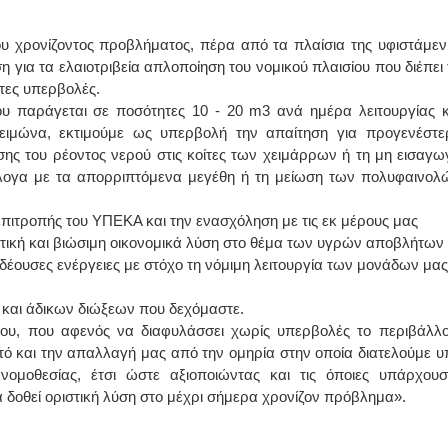
 χρονίζοντος προβλήματος, πέρα από τα πλαίσια της υφιστάμεν
η για τα ελαιοτριβεία απλοποίηση του νομικού πλαισίου που διέπει 
τες υπερβολές.
που παράγεται σε ποσότητες 10 - 20 m3 ανά ημέρα λειτουργίας κ
 χειμώνα, εκτιμούμε ως υπερβολή την απαίτηση για προγενέστε
ης του ρέοντος νερού στις κοίτες των χειμάρρων ή τη μη εισαγω
άλογα με τα απορριπτόμενα μεγέθη ή τη μείωση των πολυφαινολ
πιτροπής του ΥΠΕΚΑ και την ενασχόληση με τις εκ μέρους μας
ιστική και βιώσιμη οικονομικά λύση στο θέμα των υγρών αποβλήτων
δέουσες ενέργειες με στόχο τη νόμιμη λειτουργία των μονάδων μας
 και άδικων διώξεων που δεχόμαστε.
ίου, που αφενός να διαφυλάσσει χωρίς υπερβολές το περιβάλλο
υτό και την απαλλαγή μας από την ομηρία στην οποία διατελούμε υ
ομοθεσίας, έτσι ώστε αξιοποιώντας και τις όποιες υπάρχουσ
να δοθεί οριστική λύση στο μέχρι σήμερα χρονίζον πρόβλημα».