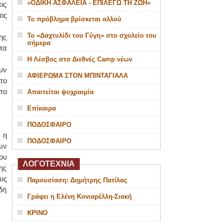
«ΟΔΙΚΗ ΑΣΦΑΛΕΙΑ - ΕΠΙΛΕΓΩ ΤΗ ΖΩΗ»
ις
ις
Το πρόβλημα βρίσκεται αλλού
Το «Δαχτυλίδι του Γύγη» στο σχολείο του
ης
σήμερα
τα
Η Λέσβος στο Διεθνές Camp νέων
υν
ΑΦΙΕΡΩΜΑ ΣΤΟΝ ΜΠΙΝΤΑΓΙΑΛΑ
το
το
Απαιτείται ψυχραιμία
Επίκαιρα
ΠΟΔΟΣΦΑΙΡΟ
 η
ΠΟΔΟΣΦΑΙΡΟ
ων
ου
ΛΟΓΟΤΕΧΝΙΑ
ης
υς
Παρουσίαση: Δημήτρης Πατίλας
δή
Γράφει η Ελένη Κονιαρέλλη-Σιακή
ΚΡΙΝΟ