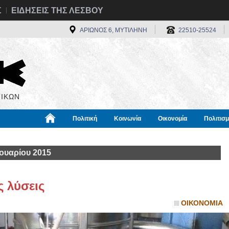
Σ
ΕΙΔΗΣΕΙΣ ΤΗΣ ΛΕΣΒΟΥ
ΑΡΙΩΝΟΣ 6, ΜΥΤΙΛΗΝΗ
22510-25524
ΙΚΩΝ
Πολιτική
Κοινωνία
Οικονομία
Πολιτισ
α
Χρήσιμα
Διεθνή
Πληροφορίες
ουαρίου 2015
 λύσεις
ΟΙΚΟΝΟΜΙΑ