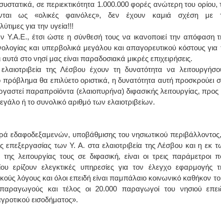
συστατικά, σε περιεκτικότητα 1.000.000 φορές ανώτερη του ορίου, τ
ονται ως «ολικές φαινόλες», δεν έχουν καμιά σχέση με τ
τιμες για την υγεία!!!
ν Υ.Α.Ε., έτσι ώστε η σύνθεσή τους να ικανοποιεί την απόφαση τ
νολογίας και υπερβολικά μεγάλου και απαγορευτικού κόστους για 
 αυτά στο νησί μας είναι παραδοσιακά μικρές επιχειρήσεις.
ελαιοτριβεία της Λέσβου έχουν τη δυνατότητα να λειτουργήσο
 πρόβλημα θα επιλύετο οριστικά, η δυνατότητα αυτή προσκρούει σ
ργαστεί παραπροϊόντα (ελαιοπυρήνα) διφασικής λειτουργίας, προς 
εγάλο ή το συνολικό αριθμό των ελαιοτριβείων.
ορά εδαφοδεξαμενών, υποβάθμισης του νησιωτικού περιβάλλοντος,
 επεξεργασίας των Υ. Α. στα ελαιοτριβεία της Λέσβου και η εκ τ
ης λειτουργίας τους σε διφασική, είναι οι τρεις παράμετροι π
ίου ερίζουν ελεγκτικές υπηρεσίες για τον έλεγχο εφαρμογής τ
στικούς λόγους και όλοι επειδή είναι παμπάλαιο κοινωνικό καθήκον το
οπαραγωγούς και τέλος οι 20.000 παραγωγοί του νησιού επει
γροτικού εισοδήματος».