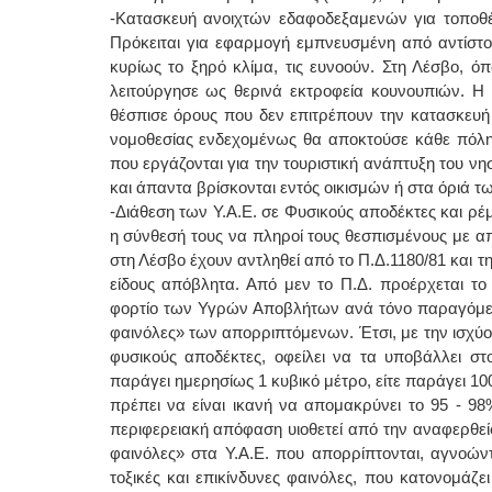
-Κατασκευή ανοιχτών εδαφοδεξαμενών για τοποθέτ
Πρόκειται για εφαρμογή εμπνευσμένη από αντίστοιχ
κυρίως το ξηρό κλίμα, τις ευνοούν. Στη Λέσβο, 
λειτούργησε ως θερινά εκτροφεία κουνουπιών. Η
θέσπισε όρους που δεν επιτρέπουν την κατασκευή 
νομοθεσίας ενδεχομένως θα αποκτούσε κάθε πόλη 
που εργάζονται για την τουριστική ανάπτυξη του νησι
και άπαντα βρίσκονται εντός οικισμών ή στα όριά τω
-Διάθεση των Υ.Α.Ε. σε Φυσικούς αποδέκτες και ρ
η σύνθεσή τους να πληροί τους θεσπισμένους με απ
στη Λέσβο έχουν αντληθεί από το Π.Δ.1180/81 και τ
είδους απόβλητα. Από μεν το Π.Δ. προέρχεται το
φορτίο των Υγρών Αποβλήτων ανά τόνο παραγόμενο
φαινόλες» των απορριπτόμενων. Έτσι, με την ισχύου
φυσικούς αποδέκτες, οφείλει να τα υποβάλλει στον
παράγει ημερησίως 1 κυβικό μέτρο, είτε παράγει 100
πρέπει να είναι ικανή να απομακρύνει το 95 - 9
περιφερειακή απόφαση υιοθετεί από την αναφερθείσ
φαινόλες» στα Υ.Α.Ε. που απορρίπτονται, αγνοώντ
τοξικές και επικίνδυνες φαινόλες, που κατονομάζ