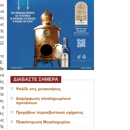
ι:
αι
ώς
ως
ης
ων
52
τε
Ε.
θε
κό
ΔΙΑΒΑΣΤΕ ΣΗΜΕΡΑ
ές
σε
Ψαλίδι στις μετακινήσεις
τε
Διαμόρφωση ολοκληρωμένων
α,
προτάσεων
 η
Προμήθεια πυροσβεστικού οχήματος
ές
ως
Πλακόστρωση Μεγαλοχωρίου
ής