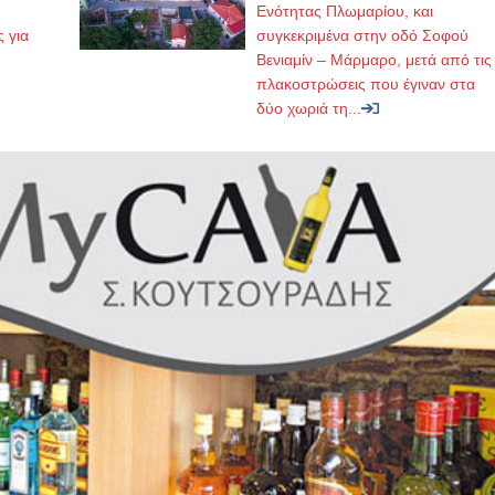
,
Ενότητας Πλωμαρίου, και
ς για
συγκεκριμένα στην οδό Σοφού
Βενιαμίν – Μάρμαρο, μετά από τις
πλακοστρώσεις που έγιναν στα
δύο χωριά τη...