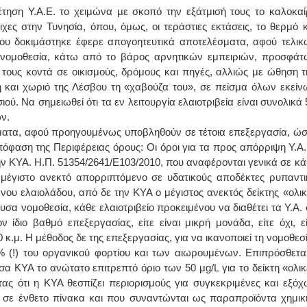
ηση Υ.Α.Ε. το χειμώνα με σκοπό την εξάτμισή τους το καλοκαίρ
ες στην Τυνησία, όπου, όμως, οι τεράστιες εκτάσεις, το θερμό κ
όπου δοκιμάστηκε έφερε απογοητευτικά αποτελέσματα, αφού τελικ
 νομοθεσία, κάτω από το βάρος αρνητικών εμπειριών, προσφάτ
τους κοντά σε οικισμούς, δρόμους και πηγές, αλλιώς με ώθηση τ
και χωριό της Λέσβου τη «χαβούζα του», σε πείσμα όλων εκείν
ού. Να σημειωθεί ότι τα εν λειτουργία ελαιοτριβεία είναι συνολικά 
ν.
έματα, αφού προηγουμένως υποβληθούν σε τέτοια επεξεργασία, ώσ
όφαση της Περιφέρειας όρους: Οι όροι για τα προς απόρριψη Υ.Α.
ην ΚΥΑ. Η.Π. 51354/2641/Ε103/2010, που αναφέρονται γενικά σε κά
 μέγιστο ανεκτό απορριπτόμενο σε υδατικούς αποδέκτες ρυπαντι
υ ελαιολάδου, από δε την ΚΥΑ ο μέγιστος ανεκτός δείκτης «ολικ
σα νομοθεσία, κάθε ελαιοτριβείο προκειμένου να διαθέτει τα Υ.Α. 
 ίδιο βαθμό επεξεργασίας, είτε είναι μικρή μονάδα, είτε όχι, εί
 κ.μ. Η μέθοδος δε της επεξεργασίας, για να ικανοποιεί τη νομοθεσί
8% (!) του οργανικού φορτίου και των αιωρουμένων. Επιπρόσθετα
α ΚΥΑ το ανώτατο επιτρεπτό όριο των 50 μg/L για το δείκτη «ολικ
ας ότι η ΚΥΑ θεσπίζει περιορισμούς για συγκεκριμένες και εξόχ
ει σε ένθετο πίνακα και που συναντώνται ως παραπροϊόντα χημικ