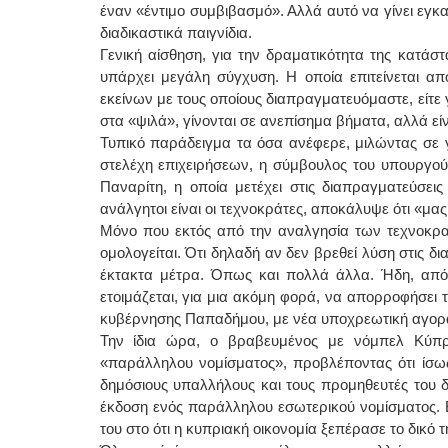
έναν «έντιμο συμβιβασμό». Αλλά αυτό να γίνει εγκα
διαδικαστικά παιγνίδια.
Γενική αίσθηση, για την δραματικότητα της κατάστα
υπάρχει μεγάλη σύγχυση. Η οποία επιτείνεται από
εκείνων με τους οποίους διαπραγματευόμαστε, είτε 
στα «ψιλά», γίνονται σε ανεπίσημα βήματα, αλλά ε
Τυπικό παράδειγμα τα όσα ανέφερε, μιλώντας σε γ
στελέχη επιχειρήσεων, η σύμβουλος του υπουργο
Παναρίτη, η οποία μετέχει στις διαπραγματεύσει
ανάλγητοι είναι οι τεχνοκράτες, αποκάλυψε ότι «μα
Μόνο που εκτός από την αναλγησία των τεχνοκρατ
ομολογείται. Ότι δηλαδή αν δεν βρεθεί λύση στις δ
έκτακτα μέτρα. Όπως και πολλά άλλα. Ήδη, από 
ετοιμάζεται, για μια ακόμη φορά, να απορροφήσει
κυβέρνησης Παπαδήμου, με νέα υποχρεωτική αγορ
Την ίδια ώρα, ο βραβευμένος με νόμπελ Κύπρι
«παράλληλου νομίσματος», προβλέποντας ότι ίσως
δημόσιους υπαλλήλους και τους προμηθευτές του δ
έκδοση ενός παράλληλου εσωτερικού νομίσματος. 
του στο ότι η κυπριακή οικονομία ξεπέρασε το δικό 