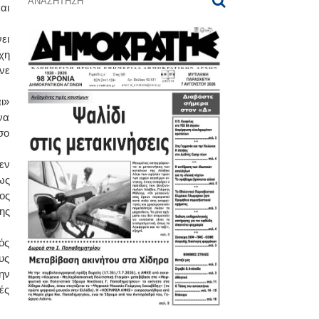
αι
ει
χη
νε
ι»
να
σο
εν
ως
ος
ης
ός
υς
ην
ές