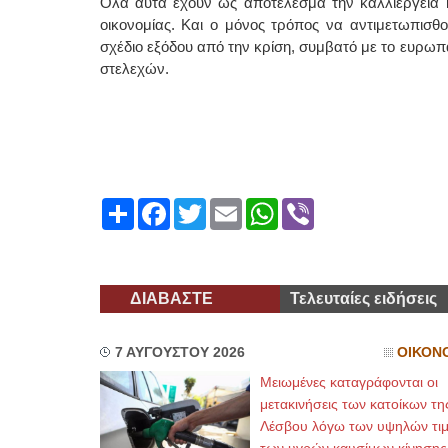
Όλα αυτά έχουν ως αποτέλεσμα την καλλιέργεια 
οικονομίας. Και ο μόνος τρόπος να αντιμετωπισθο
σχέδιο εξόδου από την κρίση, συμβατό με το ευρωπ
στελεχών.
Share
Facebook
Twitter
Email
WhatsApp
Viber
ΔΙΑΒΑΣΤΕ
Τελευταίες ειδήσεις
7 ΑΥΓΟΥΣΤΟΥ 2026
ΟΙΚΟΝ
Μειωμένες καταγράφονται οι
μετακινήσεις των κατοίκων τη
Λέσβου λόγω των υψηλών τι