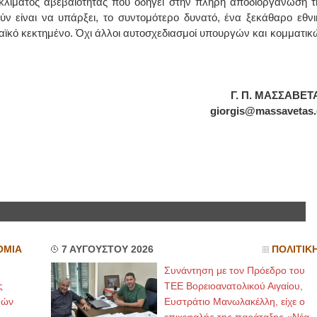
κλίματος αβεβαιότητας που οδηγεί στην πλήρη αποδιοργάνωση τ
ύν είναι να υπάρξει, το συντομότερο δυνατό, ένα ξεκάθαρο εθνι
ΙΩΑΝΝΗΣ Α. ΜΑΛΛΙΑΣ
αϊκό κεκτημένο. Όχι άλλοι αυτοσχεδιασμοί υπουργών και κομματικ
ΧΕΙΡΟΥΡΓΟΣ
ΟΦΘΑΛΜΙΑΤΡΟΣ
Διδάκτωρ Ιατρικής Σχολής
Πανεπιστημίου Αθηνών
Καλλιπόλεως 3,Νέα Σμύρνη,
Γ. Π. ΜΑΣΣΑΒΕΤ
τηλ:210-9320215
giorgis
@
massavetas
.
Καβέτσου 10, Μυτιλήνη, τηλ:
2251038065
Χειρουργός Ωτορινολαρυγγολόγος
Έλενα Μπούμπα
Στρατιωτικός Ιατρός
Διδ.Παν.Αθηνών
Διπλωματούχος Ευρ.Ακαδημίας
Πάρνηθας 95-97 Αχαρναί
2102467085 & 6938502258
email- elenboumpa@gmail.com
ΟΜΙΑ
7 ΑΥΓΟΥΣΤΟΥ 2026
ΠΟΛΙΤΙΚ
Συνάντηση με τον Πρόεδρο του
ς
ΤΕΕ Βορειοανατολικού Αιγαίου,
μών
Ευστράτιο Μανωλακέλλη, είχε ο