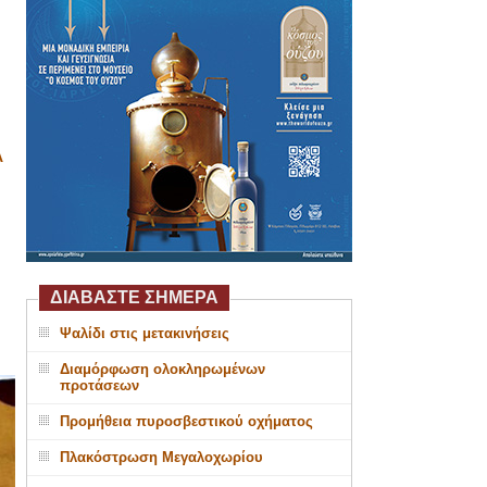
Α
ΔΙΑΒΑΣΤΕ ΣΗΜΕΡΑ
Ψαλίδι στις μετακινήσεις
Διαμόρφωση ολοκληρωμένων
προτάσεων
Προμήθεια πυροσβεστικού οχήματος
Πλακόστρωση Μεγαλοχωρίου