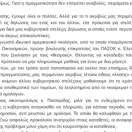
ίρως. Γιατί η πραγματικότητα δεν επιτρέπει αναβολές, πειράματα κ
σης, έχουμε όλοι οι πολίτες. Αλλά για το τι ακριβώς μας περιμέν
 τις δηλώσεις του ενός και του άλλου, είτε πρόκειται για στελέ
για δικά μας κυβερνητικά στελέχη. Δηλώσεις οι οποίες ενίοτε περνά
ίναι άκρως αποκαλυπτικές.
νωστό ιδιωτικό αμερικανικό «κολέγιο», από το οποίο «παράγοντα
ύ Οικονομικών, πρώην βουλευτής επικρατείας του ΠΑΣΟΚ κ. Έλε
ς που ξεκίνησαν με τους «θεσμούς». Θέλοντας να καταδείξει πό
ς πρότειναν να μην πληρώσουμε μισθούς για έναν με δυο μήνες».
ών, με τον τρόπο αυτό πιστοποιείται και εκείνο που επισήμως δ
ιαπραγματεύσεις, μας περιμένουν ακριβώς τέτοιου είδους «λύσεις» 
κείμενο άλλου κυβερνητικού στελέχους μαθαίνουμε ότι το κράτ
 τα αποθεματικά των ταμείων, τα λεηλατημένα από το «κούρεμα» τ
ά ομολόγων.
ος οικονομολόγος κ. Πισσαρίδης, μιλά για το ενδεχόμενο εν
 η κυβέρνηση αναγκασθεί να πληρώσει, για κάποια περίοδο, το
ημοσίου, αντί ρευστού, με ομόλογα. Τα οποία θα καλυφθούν με τ
Ενώ ασφαλώς προκαλούν ανατριχίλα στους καταθέτες, οι αναφορ
της πρόβλημα μόνο χάρη στο ότι κουρεύτηκαν οι καταθέσεις.