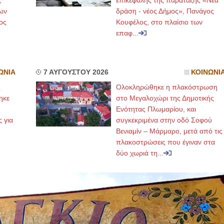
,
επικεφαλής της παράταξης «Νέα
ων
δράση - νέος Δήμος», Πανάγος
ος
Κουφέλος, στο πλαίσιο των
επαφ...
ΩΝΙΑ
7 ΑΥΓΟΥΣΤΟΥ 2026
ΚΟΙΝΩΝΙ
ς
Ολοκληρώθηκε η πλακόστρωση
ηκε
στο Μεγαλοχώρι της Δημοτικής
,
Ενότητας Πλωμαρίου, και
ς για
συγκεκριμένα στην οδό Σοφού
Βενιαμίν – Μάρμαρο, μετά από τις
πλακοστρώσεις που έγιναν στα
δύο χωριά τη...