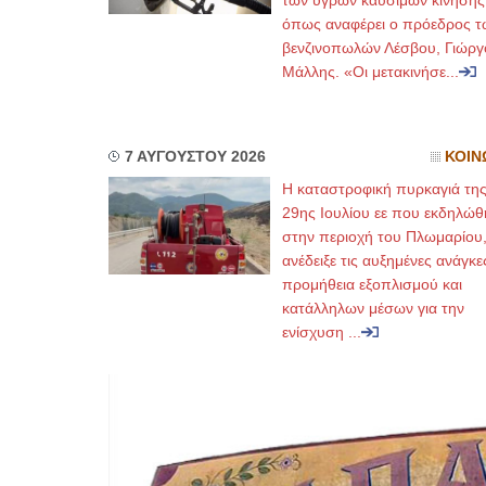
των υγρών καυσίμων κίνησης
όπως αναφέρει ο πρόεδρος τ
βενζινοπωλών Λέσβου, Γιώργ
Μάλλης. «Οι μετακινήσε...
7 ΑΥΓΟΥΣΤΟΥ 2026
ΚΟΙΝ
Η καταστροφική πυρκαγιά τη
29ης Ιουλίου εε που εκδηλώθ
στην περιοχή του Πλωμαρίου
ανέδειξε τις αυξημένες ανάγκε
προμήθεια εξοπλισμού και
κατάλληλων μέσων για την
ενίσχυση ...