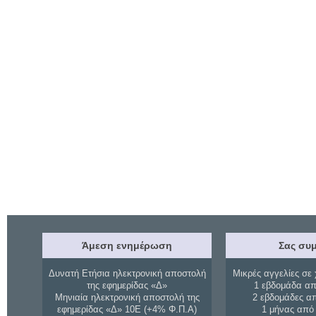
Άμεση ενημέρωση
Σας συμ
Δυνατή Ετήσια ηλεκτρονική αποστολή
Μικρές αγγελίες σε 
της εφημερίδας «Δ»
1 εβδομάδα απ
Μηνιαία ηλεκτρονική αποστολή της
2 εβδομάδες α
εφημερίδας «Δ» 10Ε (+4% Φ.Π.Α)
1 μήνας από