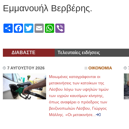
Εμμανουήλ Βερβέρης.
Share
Facebook
Twitter
Email
WhatsApp
Viber
ΔΙΑΒΑΣΤΕ
Τελευταίες ειδήσεις
7 ΑΥΓΟΥΣΤΟΥ 2026
ΟΙΚΟΝΟΜΙΑ
Μειωμένες καταγράφονται οι
μετακινήσεις των κατοίκων της
Λέσβου λόγω των υψηλών τιμών
των υγρών καυσίμων κίνησης,
όπως αναφέρει ο πρόεδρος των
βενζινοπωλών Λέσβου, Γιώργος
Μάλλης. «Οι μετακινήσε...