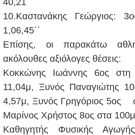
40,21΄΄
10.Καστανάκης Γεώργιος: 
1,06,45΄΄
Επίσης, οι παρακάτω αθλητ
ακόλουθες αξιόλογες θέσεις:
Κοκκώνης Ιωάννης 6ος στη 
11,04μ, Ξυνός Παναγιώτης 10
4,57μ, Ξυνός Γρηγόριος 5ος σ
Μαρίνος Χρήστος 8ος στα 100μ 
Καθηγητής Φυσικής Αγωγής