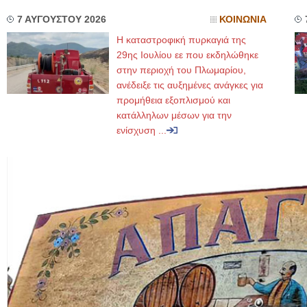
7 ΑΥΓΟΥΣΤΟΥ 2026
ΚΟΙΝΩΝΙΑ
Η καταστροφική πυρκαγιά της
29ης Ιουλίου εε που εκδηλώθηκε
στην περιοχή του Πλωμαρίου,
ανέδειξε τις αυξημένες ανάγκες για
προμήθεια εξοπλισμού και
κατάλληλων μέσων για την
ενίσχυση ...