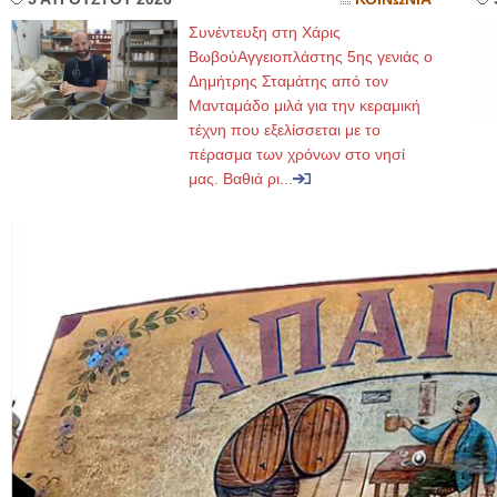
Συνέντευξη στη Χάρις
ΒωβούΑγγειοπλάστης 5ης γενιάς ο
Δημήτρης Σταμάτης από τον
Μανταμάδο μιλά για την κεραμική
τέχνη που εξελίσσεται με το
πέρασμα των χρόνων στο νησί
μας. Βαθιά ρι...