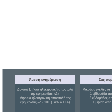
Άμεση ενημέρωση
Σας συμ
Δυνατή Ετήσια ηλεκτρονική αποστολή
Μικρές αγγελίες σε 
της εφημερίδας «Δ»
1 εβδομάδα απ
Μηνιαία ηλεκτρονική αποστολή της
2 εβδομάδες α
εφημερίδας «Δ» 10Ε (+4% Φ.Π.Α)
1 μήνας από