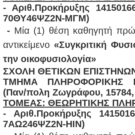
- Αριθ.Προκήρυξης 141501668
70ΘΥ46ΨΖ2Ν-ΜΓΜ)
-
Μία (1) θέση καθηγητή πρώ
αντικείμενο
«Συγκριτική Φυσ
την οικοφυσιολογία»
ΣΧΟΛΗ ΘΕΤΙΚΩΝ ΕΠΙΣΤΗΝΩ
ΤΜΗΜΑ ΠΛΗΡΟΦΟΡΙΚΗΣ Κ
(Παν/πολη Ζωγράφου, 15784, Ι
ΤΟΜΕΑΣ: ΘΕΩΡΗΤΙΚΗΣ ΠΛΗ
- Αριθ.Προκήρυξης 14150167
7ΑΩ246ΨΖ2Ν-ΗΙΝ)