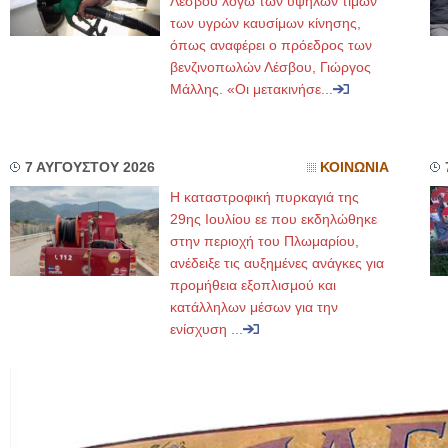
Λέσβου λόγω των υψηλών τιμών
των υγρών καυσίμων κίνησης,
όπως αναφέρει ο πρόεδρος των
βενζινοπωλών Λέσβου, Γιώργος
Μάλλης. «Οι μετακινήσε...
7 ΑΥΓΟΥΣΤΟΥ 2026
ΚΟΙΝΩΝΙΑ
Η καταστροφική πυρκαγιά της
29ης Ιουλίου εε που εκδηλώθηκε
στην περιοχή του Πλωμαρίου,
ανέδειξε τις αυξημένες ανάγκες για
προμήθεια εξοπλισμού και
κατάλληλων μέσων για την
ενίσχυση ...