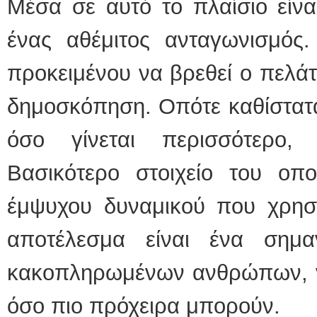
Μέσα σε αυτό το πλαίσιο είνα
ΕΙΔΙΚΟΣ ΚΑΡΔΙΟΛΟΓΟΣ
ένας αθέμιτος ανταγωνισμός. 
ΚΩΝΣΤΑΝΤΙΝΟΣ Ε. 
Holter πίεσης και ρυθ
προκειμένου να βρεθεί ο πελάτ
Δοκιμασία κοπώσεως
υπέρηχος
Μυτιλήνη Βουρνάζων
δημοσκόπηση. Οπότε καθίστατα
τηλ.2251302311
Γέρα:Παπάδος τηλ.22
aroniskos@gmail.co
όσο γίνεται περισσότερο, 
Φυσικοθεραπεύτρια Manual 
Βασικότερο στοιχείο του οπο
Σταυρουλάκη-Γαλάτη 
Πτυχιούχος Φυσικοθε
έμψυχου δυναμικού που χρησιμ
ΑΤΕΙ Θεσσαλονίκης
Σύμβαση με ΕΟΠΥΥ
Ασκληπιού 39 Χρυσο
Μυτιλήνη
αποτέλεσμα είναι ένα σημ
τηλ. 22510-54898- 6
κακοπληρωμένων ανθρώπων, να
όσο πιο πρόχειρα μπορούν.