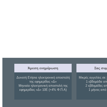
Άμεση ενημέρωση
Σας συμ
Δυνατή Ετήσια ηλεκτρονική αποστολή
Μικρές αγγελίες σε 
της εφημερίδας «Δ»
1 εβδομάδα απ
Μηνιαία ηλεκτρονική αποστολή της
2 εβδομάδες α
εφημερίδας «Δ» 10Ε (+4% Φ.Π.Α)
1 μήνας από