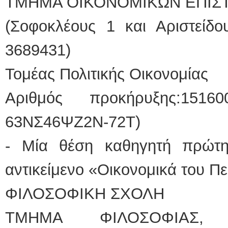
ΤΜΗΜΑ ΟΙΚΟΝΟΜΙΚΩΝ ΕΠΙΣ
(Σοφοκλέους 1 και Αριστείδο
ΕΙΔΙΚΟΣ ΚΑ
ΚΩ
3689431)
Hol
Δοκ
υπέ
Μυτ
Τομέας Πολιτικής Οικονομίας
τηλ
Γέρ
aro
Αριθμός προκήρυξης:15160
Φυσικοθεραπε
63NΣ46ΨΖ2Ν-72Τ)
Στα
Πτυ
- Μία θέση καθηγητή πρώτη
ΑΤΕ
Σύμ
Ασκ
αντικείμενο «Οικονομικά του Π
Μυτ
τηλ
ΦΙΛΟΣΟΦΙΚΗ ΣΧΟΛΗ
ΤΜΗΜΑ ΦΙΛΟΣΟΦΙΑΣ, 