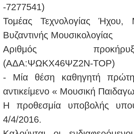
-7277541)
Τομέας Τεχνολογίας Ήχου, 
Βυζαντινής Μουσικολογίας
Αριθμός προκήρυξης:15
(ΑΔΑ:ΨΩΚΧ46ΨΖ2Ν-ΤΟΡ)
- Μία θέση καθηγητή πρώτη
αντικείμενο « Μουσική Παιδαγωγ
Η προθεσμία υποβολής υπο
4/4/2016.
Καλούνται οι ενδιαφερόμεν