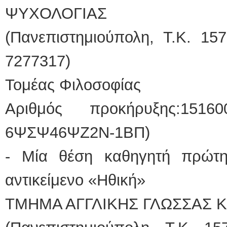
ΨΥΧΟΛΟΓΙΑΣ
(Πανεπιστημιούπολη, Τ.Κ. 15
7277317)
Τομέας Φιλοσοφίας
Αριθμός προκήρυξης:15160
6ΨΣΨ46ΨΖ2Ν-1ΒΠ)
- Μία θέση καθηγητή πρώτη
αντικείμενο «Ηθική»
ΤΜΗΜΑ ΑΓΓΛΙΚΗΣ ΓΛΩΣΣΑΣ Κ