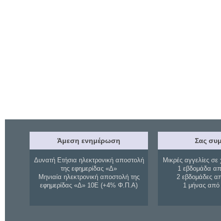
Άμεση ενημέρωση
Σας συμ
Δυνατή Ετήσια ηλεκτρονική αποστολή
Μικρές αγγελίες σε 
της εφημερίδας «Δ»
1 εβδομάδα απ
Μηνιαία ηλεκτρονική αποστολή της
2 εβδομάδες α
εφημερίδας «Δ» 10Ε (+4% Φ.Π.Α)
1 μήνας από