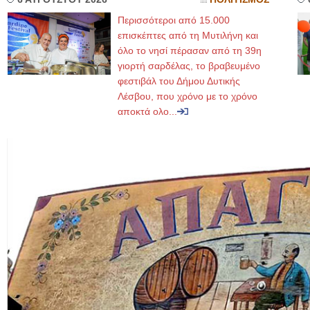
Περισσότεροι από 15.000
επισκέπτες από τη Μυτιλήνη και
όλο το νησί πέρασαν από τη 39η
γιορτή σαρδέλας, το βραβευμένο
φεστιβάλ του Δήμου Δυτικής
Λέσβου, που χρόνο με το χρόνο
αποκτά ολο...