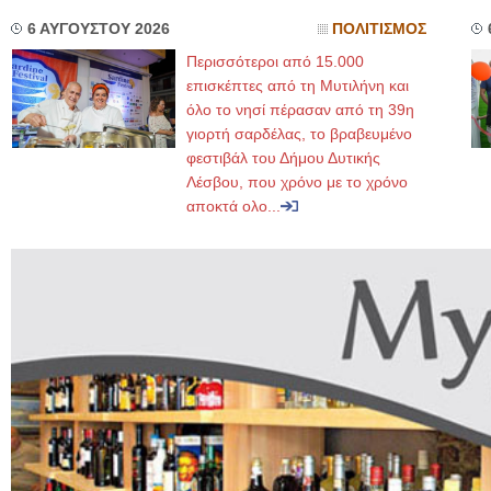
6 ΑΥΓΟΥΣΤΟΥ 2026
ΠΟΛΙΤΙΣΜΟΣ
Περισσότεροι από 15.000
επισκέπτες από τη Μυτιλήνη και
όλο το νησί πέρασαν από τη 39η
γιορτή σαρδέλας, το βραβευμένο
φεστιβάλ του Δήμου Δυτικής
Λέσβου, που χρόνο με το χρόνο
αποκτά ολο...