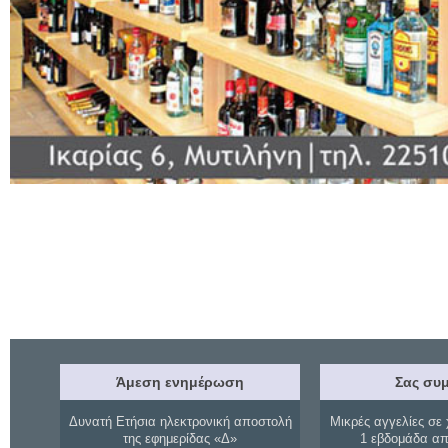
Άμεση ενημέρωση
Σας συμ
Δυνατή Ετήσια ηλεκτρονική αποστολή
Μικρές αγγελίες σε 
της εφημερίδας «Δ»
1 εβδομάδα απ