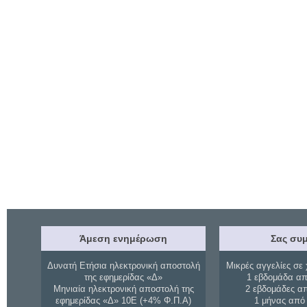
Άμεση ενημέρωση
Σας συμ
Δυνατή Ετήσια ηλεκτρονική αποστολή
Μικρές αγγελίες σε 
της εφημερίδας «Δ»
1 εβδομάδα απ
Μηνιαία ηλεκτρονική αποστολή της
2 εβδομάδες α
εφημερίδας «Δ» 10Ε (+4% Φ.Π.Α)
1 μήνας από