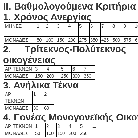
ΙΙ. Βαθμολογούμενα Κριτήρι
1. Χρόνος Ανεργίας
ΜΗΝΕΣ
1
2
3
4
5
6
7
8
9
1
ΜΟΝΑΔΕΣ
50
100
150
200
275
350
425
500
575
6
2. Τρίτεκνος-Πολύτεκνο
οικογένειας
ΑΡ. ΤΕΚΝΩΝ
3
4
5
6
7
ΜΟΝΑΔΕΣ
150
200
250
300
350
3. Ανήλικα Τέκνα
ΑΡ.
1
2
ΤΕΚΝΩΝ
ΜΟΝΑΔΕΣ
30
60
4. Γονέας Μονογονεϊκής Οικο
ΑΡ. ΤΕΚΝΩΝ
1
2
3
4
5
....
ΜΟΝΑΔΕΣ
50
100
150
200
250