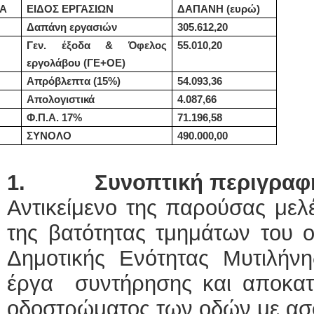
/Α
ΕΙΔΟΣ ΕΡΓΑΣΙΩΝ
ΔΑΠΑΝΗ (ευρώ)
Δαπάνη εργασιών
305.612,20
Γεν. έξοδα & Όφελος
55.010,20
εργολάβου (ΓΕ+ΟΕ)
Απρόβλεπτα (15%)
54.093,36
Απολογιστικά
4.087,66
Φ.Π.Α. 17%
71.19
6
,58
ΣΥΝΟΛΟ
490.000,00
1.
Συνοπτική περιγραφή
Αντικείμενο της παρούσας μελ
της βατότητας τμημάτων του ο
Δημοτικής Ενότητας Μυτιλήν
έργα συντήρησης και αποκα
οδοστρώματος των οδών με ασ